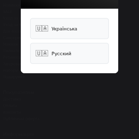
Новинки
SALE
Уход за лицом
Уход за телом
🇺🇦
Українська
Для волос
Санскрины SPF
Макияж
Пилинги
🇺🇦
Русский
Ретинолы
Здоровье
Наборы
Подарунки
Покупателям
Доставка
Оплата
Контакты
Публичная оферта
Информация