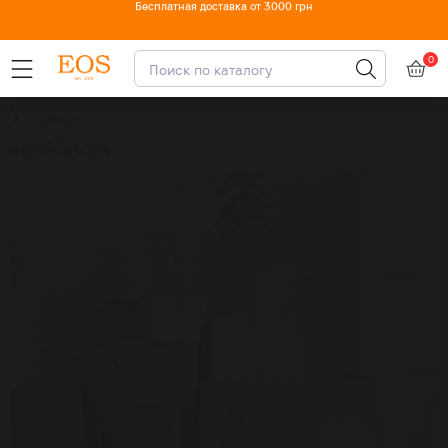
Доступная оплата по частям
0
Главная
eos.kiev.ua