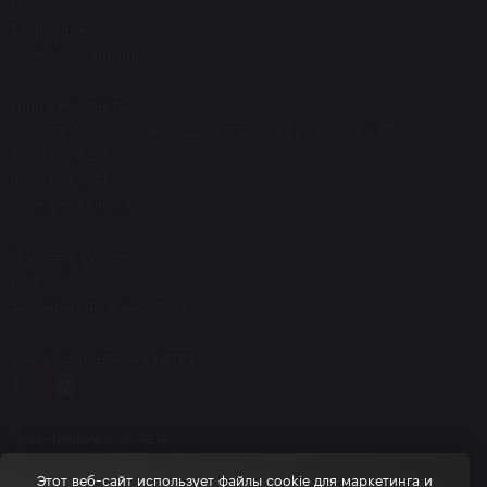
Блог
Распродажа
Новые поступления
Наши контакты
Киев, пр-т. П.Григоренко 22/20 этаж 0, офис-шоурум #7
(068) 150 8292
(050) 523 7942
order@eos.kiev.ua
Времена работы
10.00-20.00
Без перерыва и выходных
Мы в социальных сетях
Принимаем к оплате
Этот веб-сайт использует файлы cookie для маркетинга и