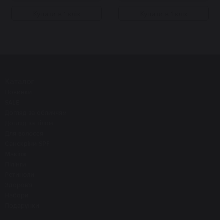
Купити в 1 клік
Купити в 1 клік
Каталог
Новинки
SALE
Догляд за обличчям
Догляд за тілом
Для волосся
Санскріни SPF
Макіяж
Пілінги
Ретиноли
Здоров'я
Набори
Подарунки