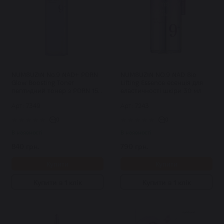
NUMBUZIN No.9 NAD+ PDRN
NUMBUZIN NO.9 NAD Bio
Glow Boosting Toner
Lifting Essence есенція для
пептидний тонер з PDRN 150
еластичності шкіри 30 мл
мл
Арт: 7349
Арт: 7243
0
0
В наявності
В наявності
840 грн.
790 грн.
Купити
Купити
Купити в 1 клік
Купити в 1 клік