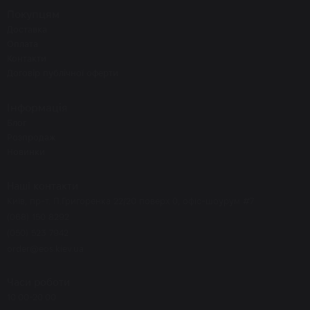
Покупцям
Доставка
Оплата
Контакти
Договір публічної оферти
Інформація
Блог
Розпродаж
Новинки
Наші контакти
Київ, пр-т. П.Григоренка 22/20 поверх 0, офіс-шоурум #7
(068) 150 8292
(050) 523 7942
order@eos.kiev.ua
Часи роботи
10.00-20.00