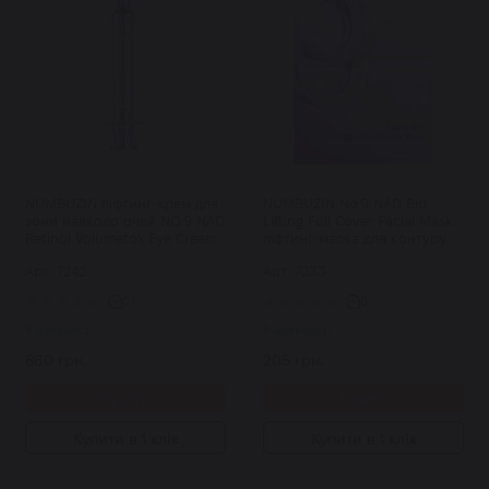
NUMBUZIN ліфтинг-крем для
NUMBUZIN No.9 NAD Bio
зони навколо очей NO.9 NAD
Lifting Full Cover Facial Mask
Retinol Volumetox Eye Cream
ліфтинг-маска для контуру
10 мл
обличчя шт
Арт: 7242
Арт: 7233
0
0
В наявності
В наявності
860 грн.
205 грн.
Купити
Купити
Купити в 1 клік
Купити в 1 клік