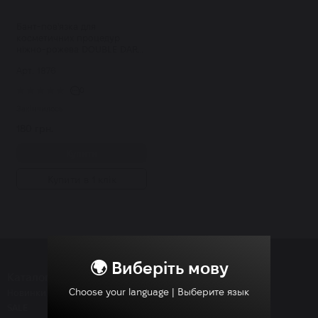
Бант-пов'язка для
косметичних процедур
ніжно-рожева DOUBLE DARE
Omg! Hair Band light pink
Арт: 1876
0
Закінчилось
180 грн.
Купити
Купити в 1 клік
🌍 Виберіть мову
Каталог
Choose your language | Выберите язык
Новинки
SALE