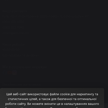
Наші контакти
Київ, пр-т. П.Григоренка 22/20 поверх 0, офіс-шоурум #7
(068) 150 8292
(050) 523 7942
order@eos.kiev.ua
Часи роботи
10.00-20.00
Без перерви та вихідних
Ми в соціальних мережах
Приймаємо до оплати
Цей веб-сайт використовує файли cookie для маркетингу та
статистичних цілей, а також для безпечної та оптимальної
роботи сайту. Ви можете змінити це в налаштуваннях вашого