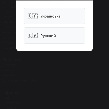
Догляд за обличчям
Догляд за тілом
Для волосся
🇺🇦
Українська
Санскріни SPF
Макіяж
Пілінги
Ретиноли
🇺🇦
Русский
Здоров'я
Набори
Подарунки
Покупцям
Доставка
Оплата
Контакти
Договір публічної оферти
Інформація
Блог
Розпродаж
Новинки