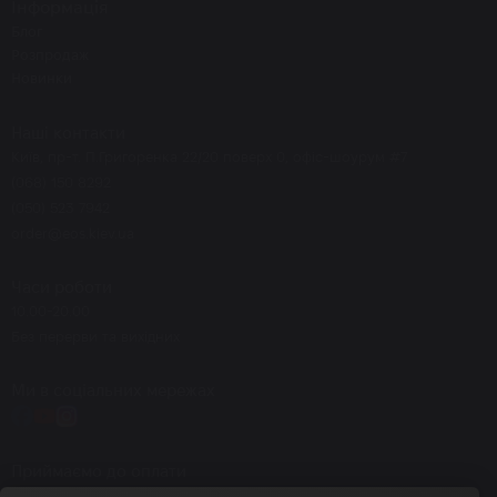
Інформація
Блог
Розпродаж
Новинки
Наші контакти
Київ, пр-т. П.Григоренка 22/20 поверх 0, офіс-шоурум #7
(068) 150 8292
(050) 523 7942
order@eos.kiev.ua
Часи роботи
10.00-20.00
Без перерви та вихідних
Ми в соціальних мережах
Приймаємо до оплати