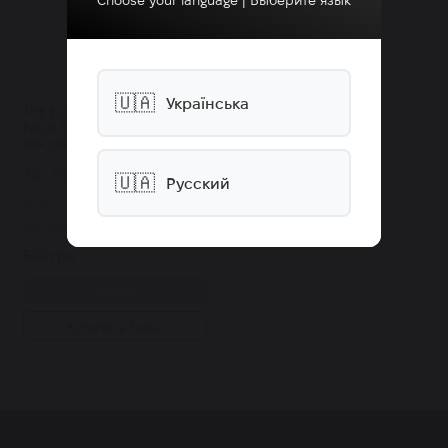
Choose your language | Выберите язык
🇺🇦
Українська
THE ELEMENTS Vitamin Glow
Facial Oil вітамінізована олія
для сяяння шкіри 30 мл
Арт: 5095
🇺🇦
Русский
0
Закінчилось
570 грн.
Купити
Купити в 1 клік