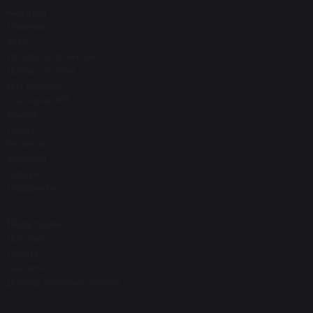
Каталог
Новинки
SALE
Догляд за обличчям
Догляд за тілом
Для волосся
Санскріни SPF
Макіяж
Пілінги
Ретиноли
Здоров'я
Набори
Подарунки
Покупцям
Доставка
Оплата
Контакти
Договір публічної оферти