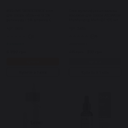
MELUMÉ SKINSCIENCE олія
Олія мультифункціональна
для шкіри обличчя із 2%
масажне для шкіри ATOPALM
ретиноїду і 5% вітаміну С
Moisturizing Multi Oil 100 мл
THD Skinsational Retinol Oil
Арт: 5479
Арт: 3435
30 мл
0
18
В наявності
Закінчилось
6 990 грн.
415 грн.
350 грн.
Купити
Купити
Купити в 1 клік
Купити в 1 клік