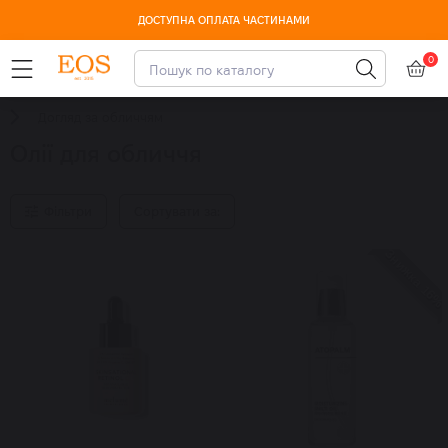
ДОСТУПНА ОПЛАТА ЧАСТИНАМИ
0
Догляд за обличчям
Олії для обличчя
Фільтри
Сортувати за:
Знижка 16%