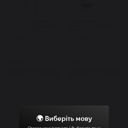
Олія з 100% скваланом для
Мультивінамінна олія для
обличчя TIMELESS Squalane
обличчя Q+A Super Food
Oil 100% Pure 30 мл
Facial Oil 30 мл
Арт: 2383
Арт: 3249
19
20
Закінчилось
Закінчилось
330 грн.
358 грн.
Купити
Купити
Купити в 1 клік
Купити в 1 клік
🌍 Виберіть мову