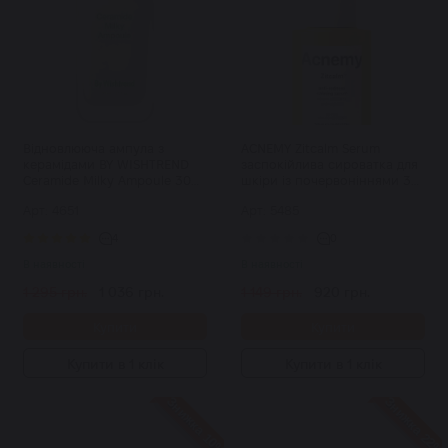
Відновлююча ампула з
ACNEMY Zitcalm Serum
керамідами BY WISHTREND
заспокійлива сироватка для
Ceramide Milky Ampoule 30
шкіри із почервоніннями 30
мл
мл
Арт: 4651
Арт: 5485
4
0
В наявності
В наявності
1 295 грн.
1 036 грн.
1 149 грн.
920 грн.
Купити
Купити
Купити в 1 клік
Купити в 1 клік
Знижка 10%
Знижка 22%