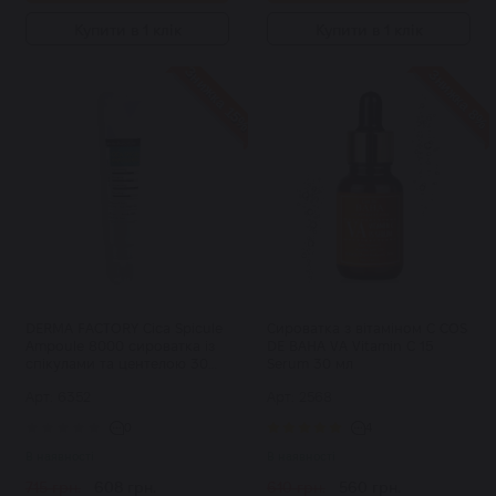
Купити в 1 клік
Купити в 1 клік
Знижка 15%
Знижка 8%
DERMA FACTORY Cica Spicule
Сироватка з вітаміном C COS
Ampoule 8000 сироватка із
DE BAHA VA Vitamin C 15
спікулами та центелою 30
Serum 30 мл
мл
Арт: 6352
Арт: 2568
0
4
В наявності
В наявності
715 грн.
608 грн.
610 грн.
560 грн.