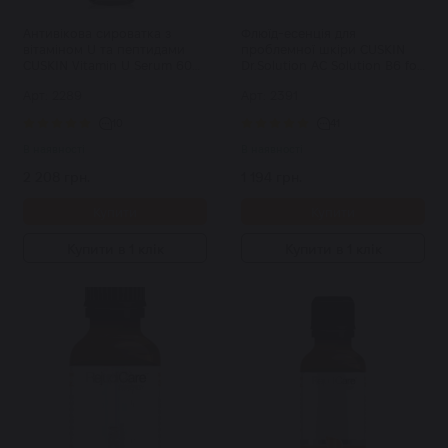
Антивікова сироватка з
Флюїд-есенція для
вітаміном U та пептидами
проблемної шкіри CUSKIN
CUSKIN Vitamin U Serum 60
Dr.Solution AC Solution B6 for
мл
Sensitive Skin 35 мл
Арт: 2289
Арт: 2391
10
41
В наявності
В наявності
2 208 грн.
1 194 грн.
Купити
Купити
Купити в 1 клік
Купити в 1 клік