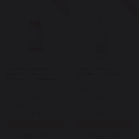
Знижка 27%
Знижка 10%
Сиворотка освітлююча із
Освітлююча есенція MANYO
галактомісісом і вітамінним
Galac Niacin 2.0 Essence 30
комплексом MANYO Galac
мл
Whitening Vita Serum 50 мл
Арт: 3405
Арт: 2066
48
23
В наявності
В наявності
999 грн.
730 грн.
990 грн.
890 грн.
Купити
Купити
Купити в 1 клік
Купити в 1 клік