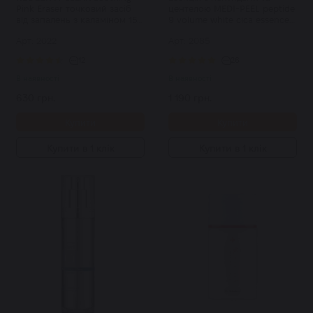
Pink Eraser точковий засіб
центелою MEDI-PEEL peptide
від запалень з каламіном 15
9 volume white cica essence
мл
100 мл
Арт: 2022
Арт: 2085
12
26
В наявності
В наявності
630 грн.
1 190 грн.
Купити
Купити
Купити в 1 клік
Купити в 1 клік