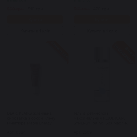
В наявності
В наявності
560 грн.
510 грн.
510 грн.
470 грн.
Купити
Купити
Купити в 1 клік
Купити в 1 клік
Знижка 11%
DEAR, KLAIRS живильна
Гель із ретинолом
сироватка з соком клену
максимальний REJUDICARE
мініатюра Maple Energy
SYNERGY Retinol SRX Max 1%
Infusing Serum 10 мл
30 мл
Арт: 6384
Арт: 2509