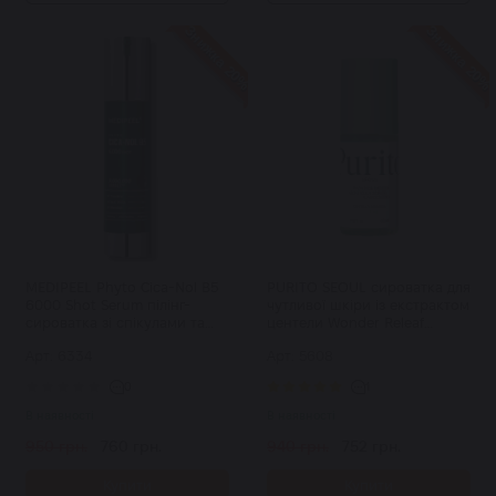
Знижка 20%
Знижка 20%
MEDIPEEL Phyto Cica-Nol B5
PURITO SEOUL сироватка для
6000 Shot Serum пілінг-
чутливої шкіри із екстрактом
сироватка зі спікулами та
центели Wonder Releaf
центелою 50 г
Centella Serum Unscented 60
Арт: 6334
Арт: 5608
мл
0
1
В наявності
В наявності
950 грн.
760 грн.
940 грн.
752 грн.
Купити
Купити