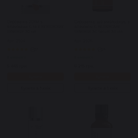
Сироватка 2CRM з
Сироватка, що омолоджує, з
вітамінами С та Е REJUDICARE
вітаміном С REJUDICARE
SYNERGY 30 мл
SYNERGY 3C Serum 30 мл
Арт: 2504
Арт: 2506
27
24
В наявності
В наявності
5 445 грн.
6 215 грн.
Купити
Купити
Купити в 1 клік
Купити в 1 клік