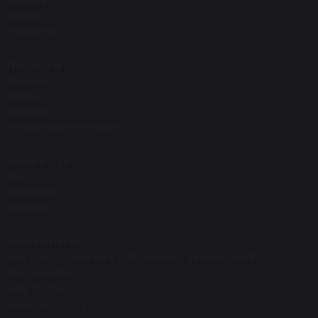
Здоров'я
Набори
Подарунки
Покупцям
Доставка
Оплата
Контакти
Договір публічної оферти
Інформація
Блог
Розпродаж
Новинки
Наші контакти
Київ, пр-т. П.Григоренка 22/20 поверх 0, офіс-шоурум #7
(068) 150 8292
(050) 523 7942
order@eos.kiev.ua