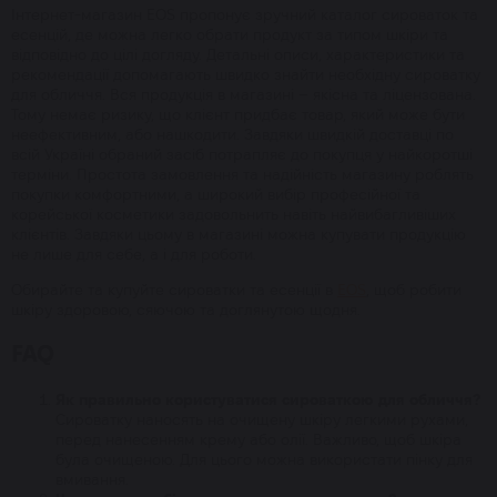
Інтернет-магазин EOS пропонує зручний каталог сироваток та
есенцій, де можна легко обрати продукт за типом шкіри та
відповідно до цілі догляду. Детальні описи, характеристики та
рекомендації допомагають швидко знайти необхідну сироватку
для обличчя. Вся продукція в магазині – якісна та ліцензована.
Тому немає ризику, що клієнт придбає товар, який може бути
неефективним, або нашкодити. Завдяки швидкій доставці по
всій Україні обраний засіб потрапляє до покупця у найкоротші
терміни. Простота замовлення та надійність магазину роблять
покупки комфортними, а широкий вибір професійної та
корейської косметики задовольнить навіть найвибагливіших
клієнтів. Завдяки цьому в магазині можна купувати продукцію
не лише для себе, а і для роботи.
Обирайте та купуйте сироватки та есенції в
EOS
, щоб робити
шкіру здоровою, сяючою та доглянутою щодня.
FAQ
Як правильно користуватися сироваткою для обличчя?
Сироватку наносять на очищену шкіру легкими рухами,
перед нанесенням крему або олії. Важливо, щоб шкіра
була очищеною. Для цього можна використати пінку для
вмивання.