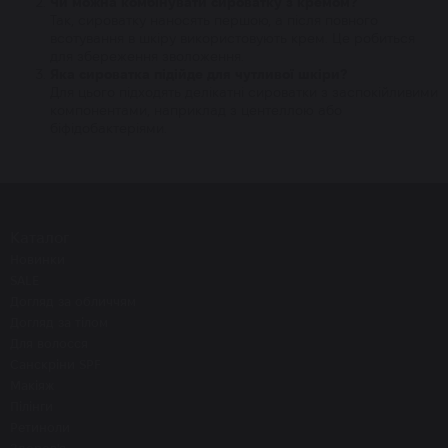
Чи можна комбінувати сироватку з кремом?
Так, сироватку наносять першою, а після повного
всотування в шкіру використовують крем. Це робиться
для збереження зволоження.
Яка сироватка підійде для чутливої шкіри?
Для цього підходять делікатні сироватки з заспокійливими
компонентами, наприклад з центеллою або
біфідобактеріями.
Каталог
Новинки
SALE
Догляд за обличчям
Догляд за тілом
Для волосся
Санскріни SPF
Макіяж
Пілінги
Ретиноли