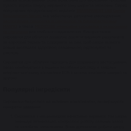
сухості, втрати тонусу, нерівного тону шкіри та запалень. Серед
популярних продуктів варто виділити
TRANSPARENT LAB Gentle
Rejuvenation Serum
, яка забезпечує делікатне омолодження,
заспокійлива сиворотка із центеллою та біфідобактеріями
MANYO
, а також
MEDICUBE інтенсивна сироватка з екзосомами
та спікулами
для глибокого відновлення. Використання
сироватки для обличчя дозволяє досягти видимих результатів
за короткий термін та слідкувати за тим, щоб шкіра якомога
довше виглядала здоровою, гладенькою, підтягнутою та
сяючою.
Сироватка для обличчя підходить для щоденного застосування,
легко комбінується з іншими засобами догляду, а завдяки
інтернет-магазину косметики EOS її можна замовити швидко та
зручно.
Популярні інгредієнти
Сироватки базуються на активних компонентах, які вирішують
конкретні завдання.
Сироватка з ніацинамідом ефективно вирівнює тон шкіри,
зменшує пігментацію, контролює роботу сальних залоз
та запобігає запаленням. Вона допомагає робити шкіру