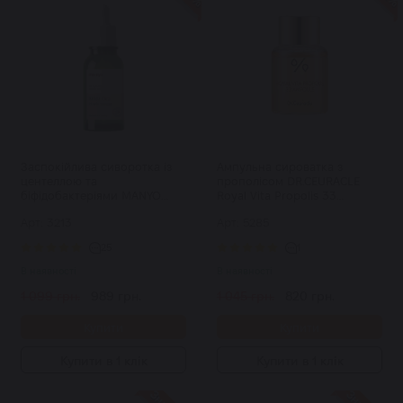
Заспокійлива сиворотка із
Ампульна сироватка з
центеллою та
прополісом DR.CEURACLE
біфідобактеріями MANYO
Royal Vita Propolis 33
Bifida Cica Herb Serum 50 мл
Ampoule 15 мл
Арт: 3213
Арт: 5285
25
1
В наявності
В наявності
1 099 грн.
989 грн.
1 045 грн.
820 грн.
Купити
Купити
Купити в 1 клік
Купити в 1 клік