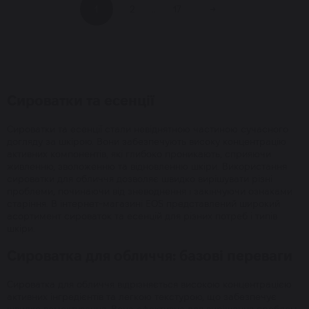
1
2
...
17
→
Сироватки та есенції
Сироватки та есенції стали невіднятною частиною сучасного
догляду за шкірою. Вони забезпечують високу концентрацію
активних компонентів, які глибоко проникають, сприяючи
живленню, зволоженню та відновленню шкіри. Використання
сироватки для обличчя дозволяє швидко вирішувати різні
проблеми, починаючи від зневоднення і закінчуючи ознаками
старіння. В інтернет-магазині EOS представлений широкий
асортимент сироваток та есенцій для різних потреб і типів
шкіри.
Сироватка для обличчя: базові переваги
Сироватка для обличчя відрізняється високою концентрацією
активних інгредієнтів та легкою текстурою, що забезпечує
швидке всмоктування. Вона ефективна для вирішення проблем