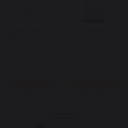
Гель із ретинолом для
Сироватка для жирної шкіри
чутливої шкіри REJUDICARE
із саліциловою кислотою
SYNERGY Retinol SRX Mild
REJUDICARE SYNERGY 2CRM
0,15% 30 мл
Sal 30 мл
Арт: 2508
Арт: 2510
25
34
В наявності
В наявності
3 620 грн.
4 165 грн.
Купити
Купити
Купити в 1 клік
Купити в 1 клік
Показати більше