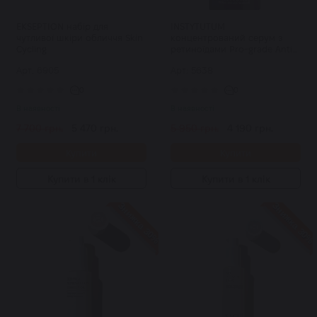
EKSEPTION набір для
INSTYTUTUM
чутливої шкіри обличчя Skin
концентрований серум з
Cycling
ретиноїдами Pro-grade Anti-
aging X-strength Retinol
Арт: 6905
Арт: 5638
Serum 30 мл
0
0
В наявності
В наявності
7 700 грн.
5 470 грн.
5 950 грн.
4 190 грн.
Купити
Купити
Купити в 1 клік
Купити в 1 клік
Знижка 30%
Знижка 30%