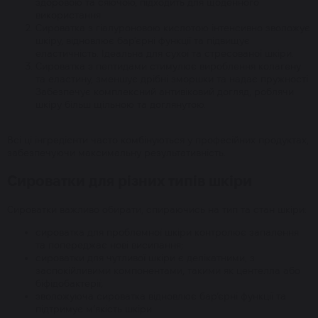
здоровою та сяючою, підходить для щоденного
використання.
Сироватка з гіалуроновою кислотою інтенсивно зволожує
шкіру, відновлює бар'єрні функції та підвищує
еластичність. Ідеальна для сухої та стресованої шкіри.
Сироватка з пептидами стимулює вироблення колагену
та еластину, зменшує дрібні зморшки та надає пружності.
Забезпечує комплексний антивіковий догляд, роблячи
шкіру більш щільною та доглянутою.
Всі ці інгредієнти часто комбінуються у професійних продуктах,
забезпечуючи максимальну результативність.
Сироватки для різних типів шкіри
Сироватки важливо обирати, спираючись на тип та стан шкіри:
сироватка для проблемної шкіри контролює запалення
та попереджає нові висипання;
сироватки для чутливої шкіри є делікатними, з
заспокійливими компонентами, такими як центелла або
біфідобактерії;
зволожуюча сироватка відновлює бар’єрні функції та
підтримує м’якість шкіри.