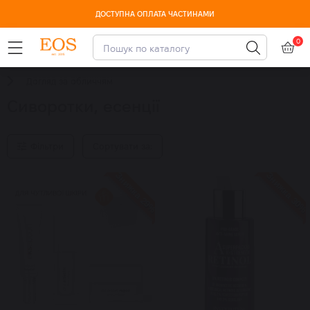
ДОСТУПНА ОПЛАТА ЧАСТИНАМИ
0
Догляд за обличчям
Сиворотки, есенції
Фільтри
Сортувати за:
Знижка 29%
Знижка 30%