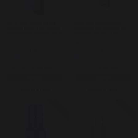
SACHI Skin сироватка для
SACHI Skin відновлююча
корекції пігментації Triphala
сироватка для обличчя Pro
Pigmentation Corrector 30 мл
Resilience Serum 30 мл
Арт: 6632
Арт: 6630
0
0
В наявності
В наявності
4 860 грн.
3 402 грн.
4 375 грн.
3 063 грн.
Купити
Купити
Купити в 1 клік
Купити в 1 клік
Знижка 25%
Знижка 10%