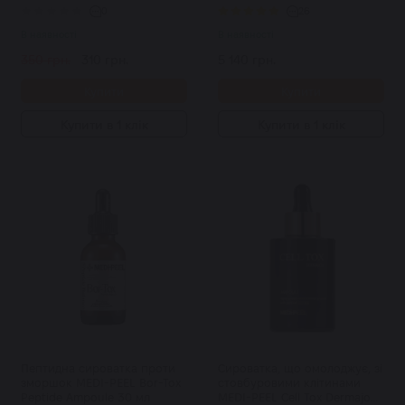
0
26
В наявності
В наявності
350 грн.
310 грн.
5 140 грн.
Купити
Купити
Купити в 1 клік
Купити в 1 клік
Пептидна сироватка проти
Сироватка, що омолоджує, зі
зморшок MEDI-PEEL Bor-Tox
стовбуровими клітинами
Peptide Ampoule 30 мл
MEDI-PEEL Cell Tox Dermajou