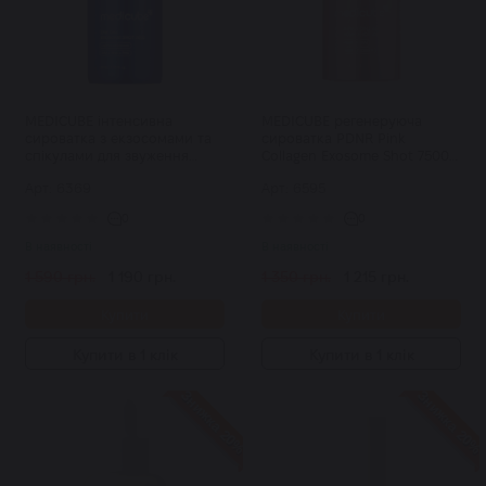
MEDICUBE інтенсивна
MEDICUBE регенеруюча
сироватка з екзосомами та
сироватка PDNR Pink
спікулами для звуження
Collagen Exosome Shot 7500 з
порOne Day Exosome Shot
полінуклеотидами,
Арт: 6369
Арт: 6595
Pore Ampoule 2000 30 мл
екзосомами та спікулами 30
мл
0
0
В наявності
В наявності
1 590 грн.
1 190 грн.
1 350 грн.
1 215 грн.
Купити
Купити
Купити в 1 клік
Купити в 1 клік
Знижка 20%
Знижка 20%