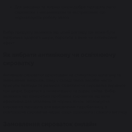
Для змішаної та жирної шкіри добре підходять легкі
сироватки з ніацинамідом та екстрактами, що
нормалізують роботу залоз.
Вибір продукту залежить від цілей догляду. Це може бути
підтримка здоров’я шкіри, боротьба з акне чи антивіковий
ефект.
Як вибрати антивікову чи освітлюючу
сироватку
Антивікові сироватки орієнтовані на стимуляцію колагену та
зменшення зморшок, тому у складі таких засобів часто
присутні пептиди та ретинол. Освітлююча сироватка вирівнює
тон шкіри, бореться з пігментацією та додає сяйва. Вибір
залежить від конкретної проблеми: сироватка від акне
ефективна для запалень та чорних точок, зволожуюча
сироватка підходить для відновлення гідробалансу, а
освітлююча сироватка надає шкірі здорового і свіжого вигляду.
Замовлення сироваток онлайн