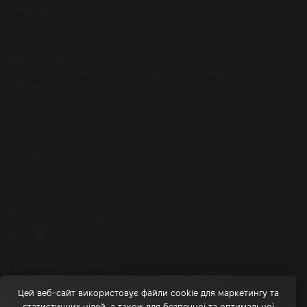
Розпродаж
Новинки
Наші контакти
Київ, пр-т. П.Григоренка 22/20 поверх 0, офіс-шоурум #7
(068) 150 8292
(050) 523 7942
order@eos.kiev.ua
Часи роботи
10.00-20.00
Без перерви та вихідних
Ми в соціальних мережах
Приймаємо до оплати
Цей веб-сайт використовує файли cookie для маркетингу та
статистичних цілей, а також для безпечної та оптимальної