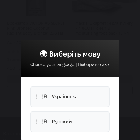
Бронзатор VICTORIA'S SECRET
Маска-шкарпетки для пілінгу
Pink Bronzed Coconut
ніг JIGOTT clean &
Radiant Body Bronzer 236 мл
moisturizing foot pack 15 мл
Арт: 3048
Арт: 3267
0
7
🌍 Виберіть мову
Закінчилось
Закінчилось
Choose your language | Выберите язык
490 грн.
100 грн.
Купити
Купити
Купити в 1 клік
Купити в 1 клік
🇺🇦
Українська
🇺🇦
Русский
Каталог