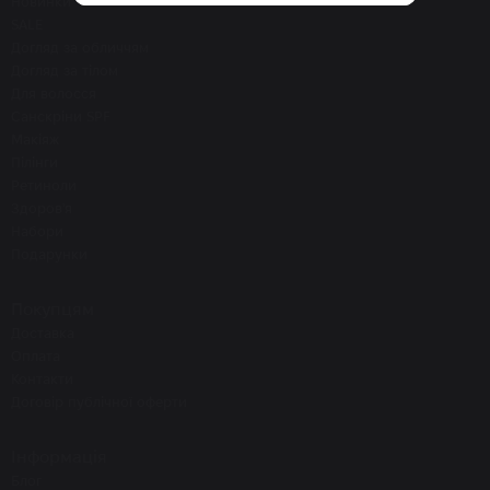
Новинки
SALE
Догляд за обличчям
Догляд за тілом
Для волосся
Санскріни SPF
Макіяж
Пілінги
Ретиноли
Здоров'я
Набори
Подарунки
Покупцям
Доставка
Оплата
Контакти
Договір публічної оферти
Інформація
Блог