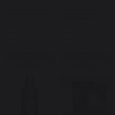
Пілінг-шкарпетки CALMIA
Пілінг-шкарпетки із
Silky Perfect Foot Peeling 1 уп
саліциловою кислотою
CALMIA Silky Magic Foot
Peeling 1 уп
Арт: 503
Арт: 504
1
0
Закінчилось
Закінчилось
170 грн.
170 грн.
Купити
Купити
Купити в 1 клік
Купити в 1 клік