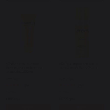
ACNEMY гель-очисник
ACNEMY спрей для тіла із
Zitbody для проблемної
акне Zitback Spray 80 мл
шкіри тіла 200 мл
Арт: 5257
Арт: 5348
3
10
В наявності
В наявності
1 188 грн.
1 053 грн.
Купити
Купити