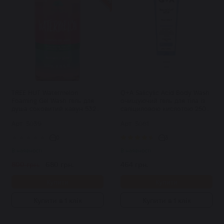
TREE HUT Watermelon
Q+A Salicylic Acid Body Wash
Foaming Gel Wash гель для
очищуючий гель для тіла із
душа соковитий кавун 532
саліциловою кислотою 250
мл
мл
Арт: 5039
Арт: 5061
0
3
В наявності
В наявності
800 грн.
680 грн.
464 грн.
Купити
Купити
Купити в 1 клік
Купити в 1 клік