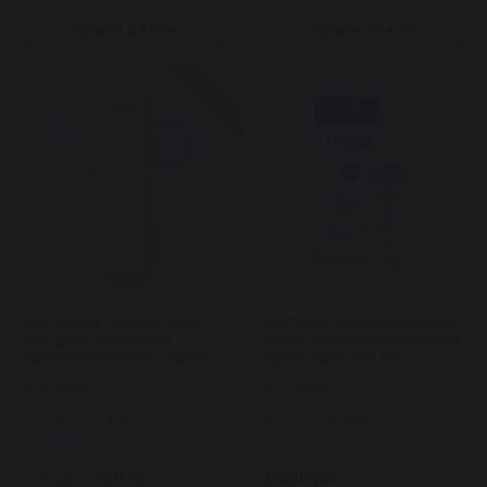
Купити в 1 клік
Купити в 1 клік
Знижка 20%
BILOU Rosy Hibiscus пінка
BRADERM противозапальний
для душа із солодким
спрей із безноїл пероксидом
ароматом гібіскусу 200 мл
Dorsak Spray 100 мл
Арт: 5383
Арт: 5656
0
2
В наявності
В наявності
375 грн.
300 грн.
2 400 грн.