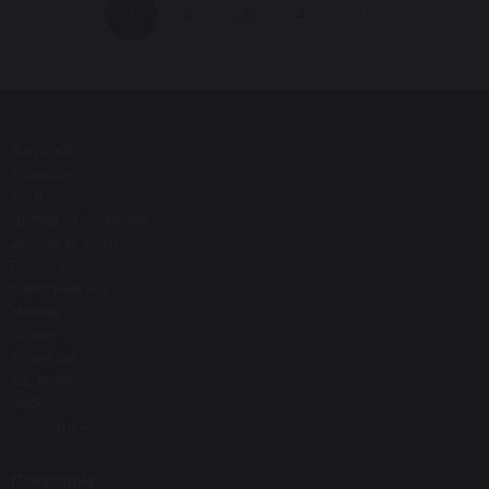
1
2
3
4
→
Каталог
Новинки
SALE
Догляд за обличчям
Догляд за тілом
Для волосся
Санскріни SPF
Макіяж
Пілінги
Ретиноли
Здоров'я
Набори
Подарунки
Покупцям