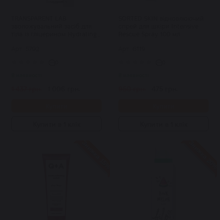
TRANSPARENT LAB
SORTED SKIN відновлюючий
зволожувальний засіб для
спрей для шкіри Intensive
тіла із гліцерином Hydrating
Rescue Spray 100 мл
Glycerin Body Cleanser 400
Арт: 5792
Арт: 6119
мл
0
0
В наявності
В наявності
1 437 грн.
1 006 грн.
950 грн.
475 грн.
Купити
Купити
Купити в 1 клік
Купити в 1 клік
Знижка 15%
Знижка 20%