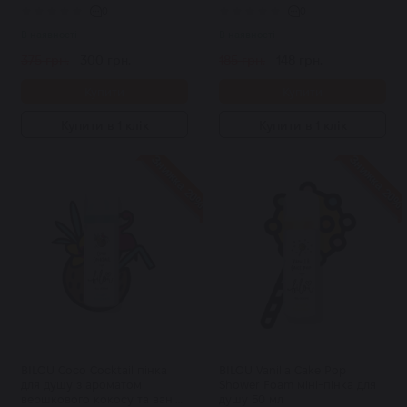
0
0
В наявності
В наявності
375 грн.
300 грн.
185 грн.
148 грн.
Купити
Купити
Купити в 1 клік
Купити в 1 клік
Знижка 20%
Знижка 20%
BILOU Coco Cocktail пінка
BILOU Vanilla Cake Pop
для душу з ароматом
Shower Foam міні-пінка для
вершкового кокосу та ванілі
душу 50 мл