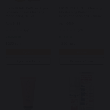
LIP INTIMATE CARE засіб для
LIP INTIMATE CARE Cleansing
інтимної гігієни Cleansing
Moisturising Prebiotic +
Moisturising Oil Sea
Postbiotic засіб для інтимної
Buckthorn + Fragonia 75 мл
гігієни 75 мл
Арт: 6488
Арт: 6489
0
0
В наявності
В наявності
1 230 грн.
1 230 грн.
Купити
Купити
Купити в 1 клік
Купити в 1 клік