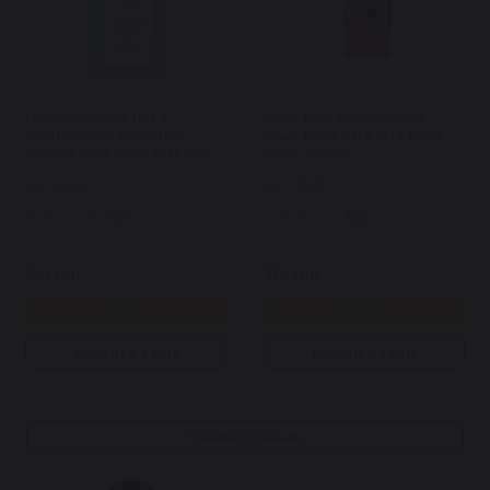
Q+A спрей для тіла з
PURE PAW PAW гель для
саліциловою кислотою
душа Body Care Wild Berry
Salicylic Acid Body Mist 150
Wash 200 мл
мл
Арт: 6890
Арт: 7021
0
0
В наявності
В наявності
574 грн.
375 грн.
Купити
Купити
Купити в 1 клік
Купити в 1 клік
Показати більше