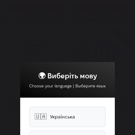
Купити
Купити
Купити в 1 клік
Купити в 1 клік
Знижка 20%
🌍 Виберіть мову
Choose your language | Выберите язык
Q+A крем для душу з
BILOU Milky Dream пінка для
керамідами Ceramide Shower
душа із ароматом карамелі
Cream 250 мл
200 мл
🇺🇦
Українська
Арт: 6058
Арт: 6422
0
0