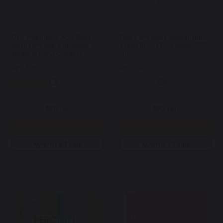
Q+A Hyaluronic Acid Body
Пінка для душу соковитий
Wash гель для очищення
кавун BILOU Pink Melon 200
шкіри із гіалуроновою
мл
кислотою 250 мл
Арт: 5060
Арт: 3740
1
0
В наявності
В наявності
464 грн.
395 грн.
375 грн.
300 грн.
Купити
Купити
Купити в 1 клік
Купити в 1 клік