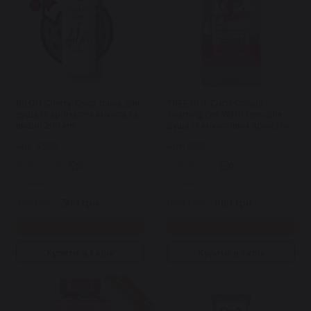
BILOU Cherry Coco пінка для
TREE HUT Coco Colada
душа із ароматом кокоса та
Foaming Gel Wash гель для
вишні 200 мл
душа із кокосовим ароматом
532 мл
Арт: 4395
Арт: 5037
0
0
В наявності
В наявності
375 грн.
300 грн.
800 грн.
680 грн.
Купити
Купити
Купити в 1 клік
Купити в 1 клік
Знижка 15%