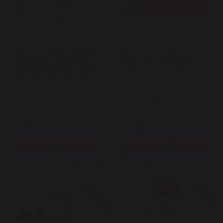
PEROLITE Benzoyl Peroxide
Мыло от акне PEROLITE
Antibacterial and Pimple Care
Clozac Anti-Acne Soap 75 г
Soap мило перолайт для
очищення шкіри із бензоіл
Арт: 4246
Арт: 4247
пероксидом 75 г
6
0
В наявності
В наявності
470 грн.
470 грн.
Купити
Купити
Купити в 1 клік
Купити в 1 клік
Знижка 20%
Знижка 15%