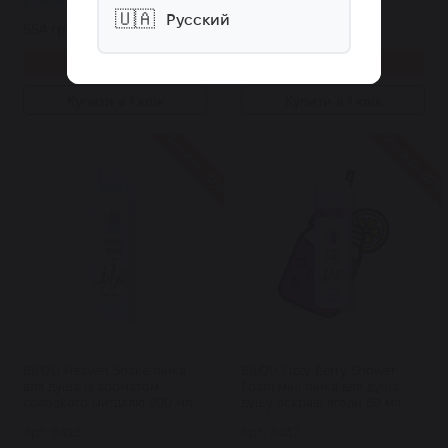
В наявності
В наявності
🇺🇦
Русский
554 грн.
375 грн.
300 грн.
Купити
Купити
Купити в 1 клік
Купити в 1 клік
Знижка 20%
Знижка 20%
BILOU Heaven Shake пінка
BILOU Fizzy Berry Shower
для душа із ароматом
Foam міні пінка для душа
солодкого мигдалю 200 мл
душу яскраві ягоди 50 мл
Арт: 6423
Арт: 6437