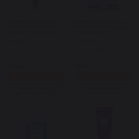
LIP INTIMATE CARE спрей-
BIOREPAIR Plus "Peribioma"
дезодорант з пребіотиками
мус для очищення ротової
Prebiotic Deodorant Green
порожнини 200 мл
Jasmin 50 мл
Арт: 6667
Арт: 6669
0
0
В наявності
В наявності
975 грн.
540 грн.
Купити
Купити
Купити в 1 клік
Купити в 1 клік