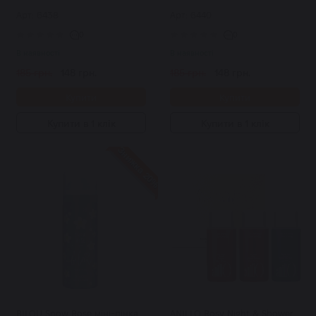
50 мл
Арт: 6438
Арт: 6440
0
0
В наявності
В наявності
185 грн.
148 грн.
185 грн.
148 грн.
Купити
Купити
Купити в 1 клік
Купити в 1 клік
Знижка 20%
BILOU Snow Rose міні-пінка
ANILLO Rosy Night & Shower