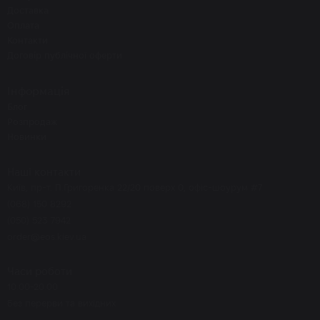
Доставка
Оплата
Контакти
Договір публічної оферти
Інформація
Блог
Розпродаж
Новинки
Наші контакти
Київ, пр-т. П.Григоренка 22/20 поверх 0, офіс-шоурум #7
(068) 150 8292
(050) 523 7942
order@eos.kiev.ua
Часи роботи
10.00-20.00
Без перерви та вихідних