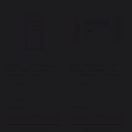
Q+A Vitamin A.C.E Cleansing
PEROLITE Anti Acne & Anti
Shower Oil олія для душа із
Bacterial Medicated Soap
вітамінами 250 мл
очищуюче мило Перолайт із
бензоїл пероксидом та
Арт: 5066
Арт: 5236
кліндаміцином 75 г
0
0
В наявності
В наявності
554 грн.
495 грн.
Купити
Купити
Купити в 1 клік
Купити в 1 клік