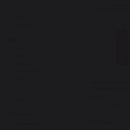
матування
25-35
Купити в 1 
анти акне
35-45
регенерація
45+
від пігментації
для всіх
антиоксидант
сяяння
Вид
від набряків
Гель
Крем
Маска
Сыворотка
Скраб
Мигдалевий тонер
Пилинг
WISHTREND Mande
Тонер
Gentle Exfoliating
Арт: 3385
Тоник
41
В наявності
Тип шкіри
1 050 грн.
Нормальна