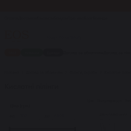
Оплата
Доставка
Контакти
Бонуси
Про нас
Блог
Бренди
Догляд за обличчям
Догляд за тіл
SALE
Новинки
Бренди
Головна
Догляд за обличчям
Пілінги, скраби
Кислотні пілін
Кислотні пілінги
Ціні
Популярності
Ре
Ціна (грн.)
від
до