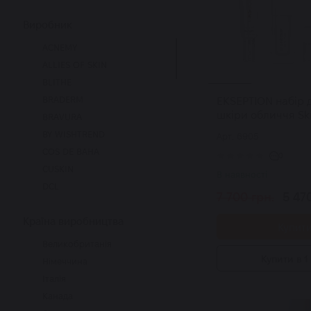
Виробник
ACNEMY
ALLIES OF SKIN
BLITHE
BRADERM
EKSEPTION набір 
шкіри обличчя Ski
BRAVURA
BY WISHTREND
Арт: 6905
COS DE BAHA
0
CUSKIN
В наявності
DCL
7 700 грн.
5 47
DERMALOGICA
Країна виробництва
EKSEPTION
Купит
GEEK&GORGEOUS
Великобританія
HOLIFROG
Купити в 1 
Німеччина
INNOAESTHETICS
Італія
INSTYTUTUM
Канада
LA VAN DE