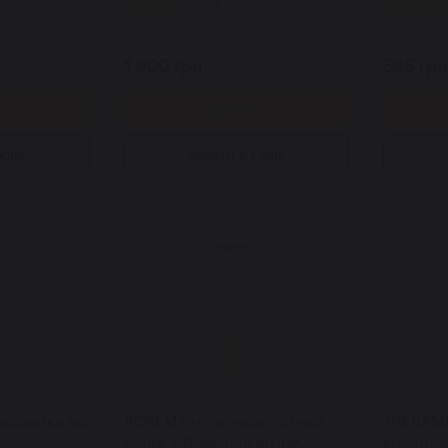
150 мл
2
В наявності
В наявнос
1 900 грн.
595 грн
и
Купити
клік
Купити в 1 клік
ироватка від
ACNEMY мультикислотний
THERAMI
пілінг Zitpeel для шкіри
кислотн