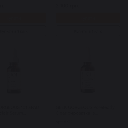
н.
2 100 грн.
Купити
Купити
Купити в 1 клік
Купити в 1 клік
RGEOUS 101 aPAD
GEEK GORGEOUS Porefectly
lair Serum
Clear сироватка із
ка з азелогліцином
саліциловою кислотою 30 мл
Арт: 5232