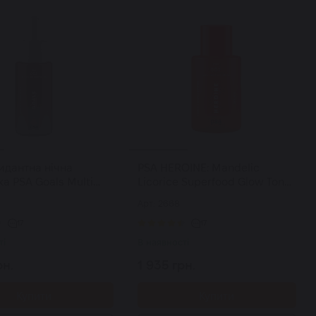
идантна нічна
PSA HEROINE: Mandelic
а PSA Goals Multi
Licorice Superfood Glow Toner
obiotics Perfecting
тонер-суперфуд з
Арт: 2668
rum 30 мл
мигдальною кислотою та
лакрицею 100 мл
17
17
ті
В наявності
рн.
1 935 грн.
Купити
Купити