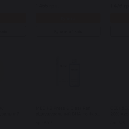
1 455 грн.
1 476 гр
и
Купити
клік
Купити в 1 клік
ow
MEDIK8 Press & Clear Refill
GEEK&GO
увальний
відлущувальний ВНА-тонік з
20% Azec
тиватором
2% інкапсульованою
сироват
Арт: 5205
Арт: 5231
саліциловою кислотою рефіл
30 мл