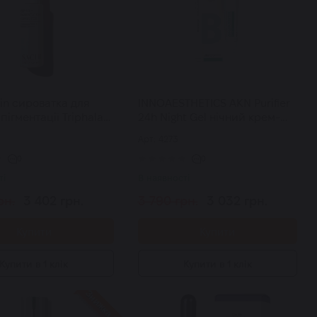
in сироватка для
INNOAESTHETICS AKN Purifier
 пігментації Triphala
24h Night Gel нічний крем-
tion Corrector 30 мл
гель для терапіі проблемної
Арт: 4273
шкіри 50 г
0
0
ті
В наявності
рн.
3 402 грн.
3 790 грн.
3 032 грн.
Купити
Купити
Купити в 1 клік
Купити в 1 клік
Знижка 20%