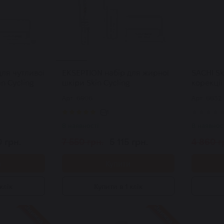
для чутливої
EKSEPTION набір для жирної
SACHI Sk
n Cycling
шкіри Skin Cycling
корекції
Pigmenta
Арт: 6906
Арт: 6632
1
В наявності
В наявнос
0 грн.
7 550 грн.
5 115 грн.
4 860 г
и
Купити
клік
Купити в 1 клік
Знижка 25%
Знижка 25%