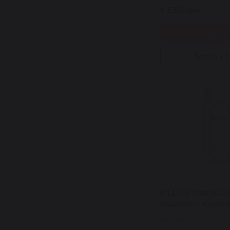
1 330 грн.
Купит
Купити в 1 
MEDIK8 Press&Gl
щоденний відлущ
тонік із РНА й ак
Арт: 5177
ферментів 200 мл