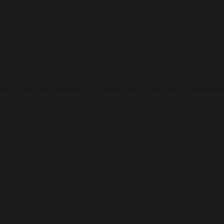
ДОСТУПНА ОПЛАТА ЧАСТИНАМИ
ом
Для волосся
Санскріни SPF
Макіяж
Пілінги
Ретиноли
Здоров'я
Наб
ги
йтингу
Даті
Наявності
Знижка 29%
Знижка 32%