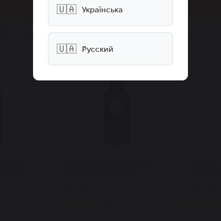
🇺🇦
и
Купити
Українська
клік
Купити в 1 клік
🇺🇦
Русский
лінг із
BRAVURA London Salicylic
CUSKIN D
ою 10%
Acid 2% Peel пілінг із
BHA 0.5
eel 30 мл
саліциловою кислотою 2% 30
Serum се
Арт: 4177
Арт: 4977
мл
30% та 
50 мл
10
В наявності
В наявнос