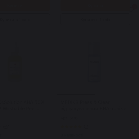
Купити
Купити
0
Купити в 1 клік
Купити в 1 клік
r.Solution AHA 30%
MEDIK8 Press & Clear
% Washable Peel
відлущувальний ВНА-тонік з
рум пілінг із AHA
2% інкапсульованою
Арт: 5176
BHA 0,5% кислотами
саліциловою кислотою 150
мл
4
1
ті
В наявності