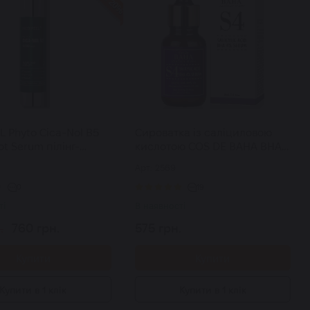
 Phyto Cica-Nol B5
Сироватка із саліциловою
t Serum пілінг-
кислотою COS DE BAHA BHA
а зі спікулами та
Salicylic Acid 4% Exfoliant
Арт: 2569
ю 50 г
Serum 30 мл
0
19
ті
В наявності
.
760 грн.
575 грн.
Купити
Купити
Купити в 1 клік
Купити в 1 клік