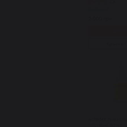
4
В наявності
2 000 грн.
Купит
Купити в 1 
ACNEMY Postzit с
постакне 30 мл