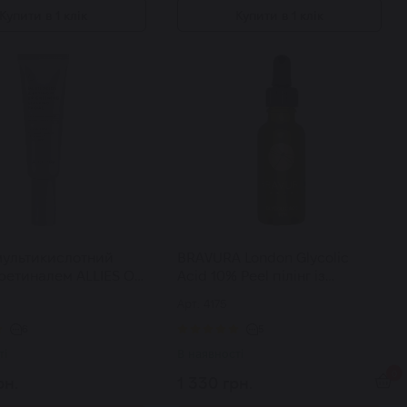
Купити в 1 клік
Купити в 1 клік
мультикислотний
BRAVURA London Glycolic
з ретиналем ALLIES OF
Acid 10% Peel пілінг із
ti Acids And Retinoid
гліколевою кислотою 10% 30
Арт: 4175
ing Sleeping Facial 50
мл
6
5
ті
В наявності
0
рн.
1 330 грн.