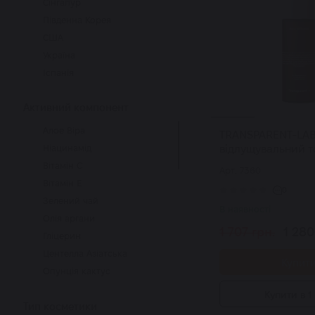
Сінгапур
LIXIRSKIN
Південна Корея
MEDICUBE
США
MEDI-PEEL
Україна
MEDIK8
Іспанія
MELUMÉ SKINSCIENCE
PETER THOMAS ROTH
Активний компонент
PSA
Алое Віра
TRANSPARENT-LAB
POTETION
Ніацинамід
відлущувальний т
PURITO SEOUL
сяяння шкіри Gen
Вітамін С
Арт: 7360
Q+A
Exfoliator 130 мл
Вітамін Е
REJUDICARE SYNERGY
0
Зелений чай
SACHI Skin
В наявності
Олія аргани
THE ELEMENTS
1 707 грн.
1 280
Гліцерин
THERAMID
Центелла Азіатська
TRANSPARENT LAB
Купит
Опунція кактус
USOLAB
Гамамеліс
Купити в 1 
WHOCARES
Тип косметики
Чайне дерево
HUGS