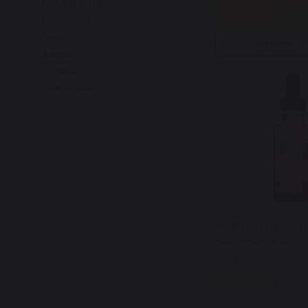
Для всіх типів
Купит
Проблемна
Суха
Купити в 1 
Жирна
Чутлива
Комбінована
BRAVURA London пі
молочною кислот
Lactic Acid 10% P
Арт: 4176
1
В наявності