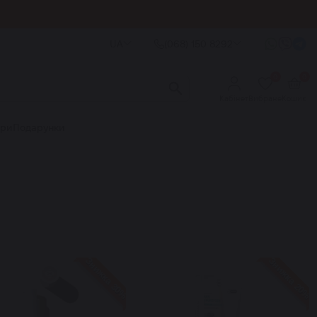
UA
(068) 150 8292
0
0
Кабінет
Вибране
Кошик
ори
Подарунки
Знижка 30%
Знижка 20%