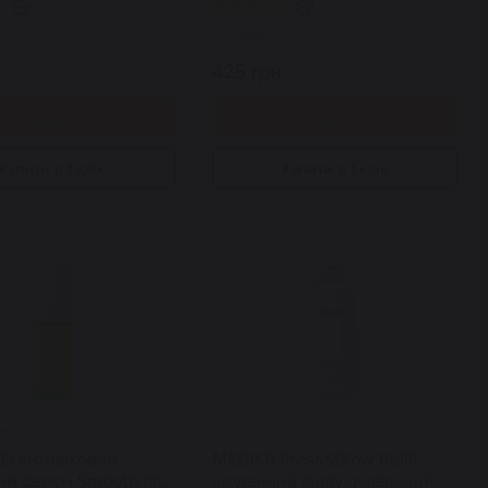
1
1
ті
В наявності
.
425 грн.
Купити
Купити
Купити в 1 клік
Купити в 1 клік
D антивіковий
MEDIK8 Press&Glow Refill
ий серум Smoothing
щоденний відлущувальний