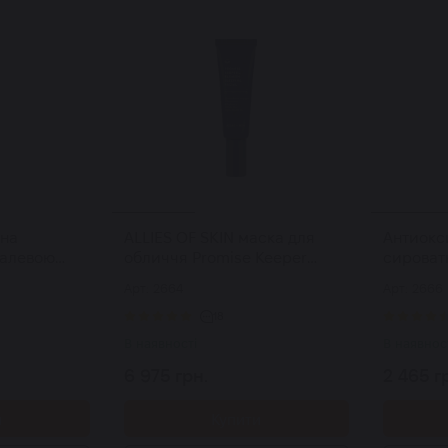
чна
ALLIES OF SKIN маска для
Антиокс
далевою
обличчя Promise Keeper
сироватк
ation
Blemish Sleeping Facial 50 мл
Acids Pr
Арт: 2664
Арт: 2666
erum 30 мл
Night Se
18
В наявності
В наявнос
6 975 грн.
2 465 г
и
Купити