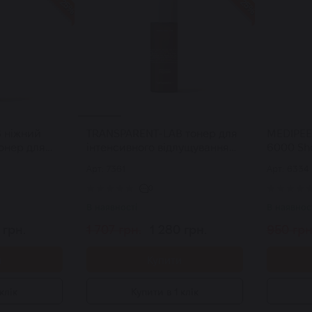
 ніжний
TRANSPARENT-LAB тонер для
MEDIPEEL
онер для
інтенсивного відлущування
6000 Sho
tle
Strong Exfoliator 130 мл
сироватк
Арт: 7361
Арт: 6334
центело
0
В наявності
В наявнос
 грн.
1 707 грн.
1 280 грн.
950 грн
и
Купити
клік
Купити в 1 клік