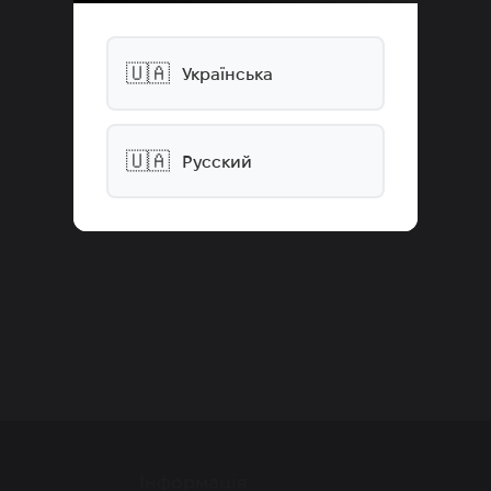
🇺🇦
Українська
🇺🇦
Русский
Інформація