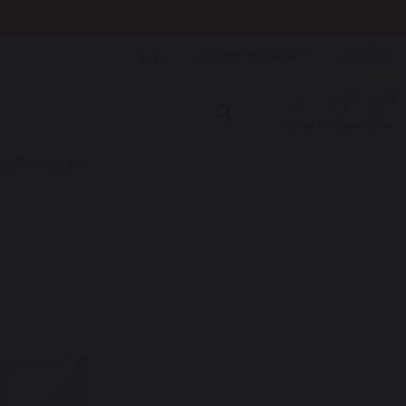
UA
(068) 150 8292
0
0
Кабінет
Вибране
Кошик
ори
Подарунки