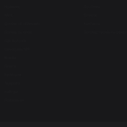
Новинки
Доставка
SALE
Оплата
Догляд за обличчям
Контакти
Догляд за тілом
Договір публічної офер
Для волосся
Санскріни SPF
Макіяж
Пілінги
Ретиноли
Здоров'я
Набори
Подарунки