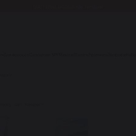
ДОСТУПНА ОПЛАТА ЧАСТИНАМИ
ом
Для волосся
Санскріни SPF
Макіяж
Пілінги
Ретиноли
Здоров'я
Наб
 маски
йтингу
Даті
Наявності