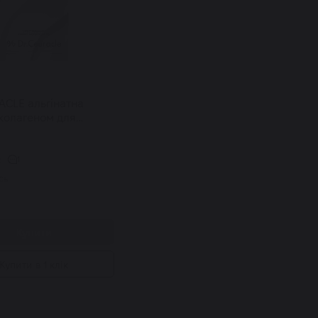
ACLE альгінатна
 колагеном для
і Expert Collagen
 Mask 30 г
1
сь
.
Купити
Купити в 1 клік