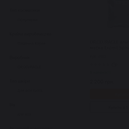
Тип косметики
Популярна
Країна виробництва
DR.CEURACLE альг
Південна Корея
маска Expert Spiru
Modeling Mask зі 
Арт: 6153
Виробник
проти набряків 10
0
DR.CEURACLE
В наявності
Тип шкіри
2 200 грн.
Для всіх типів
Купит
Вік
Купити в 1 
для всіх
Активний компонент