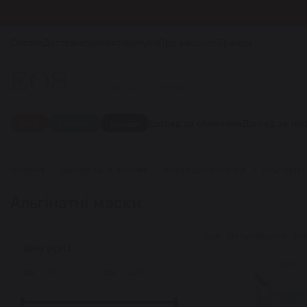
Оплата
Доставка
Контакти
Бонуси
Про нас
Блог
Бренди
Догляд за обличчям
Догляд за тіл
SALE
Новинки
Бренди
Головна
Догляд за обличчям
Маски для обличчя
Альгінатні
Альгінатні маски
Ціні
Популярності
Ре
Ціна (грн.)
від
до