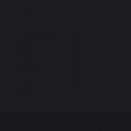
Колаген
Дія
Антивіковий догляд
Підтягує
Підвищує пружність
Освіжає
Ліфтинг
Розгладжує
Тонізує
Зволожує
Дренує
Охолоджує
Каталог
Покупцям