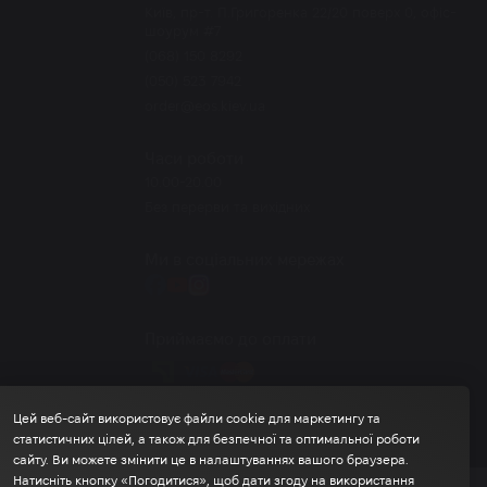
Київ, пр-т. П.Григоренка 22/20 поверх 0, офіс-
шоурум #7
(068) 150 8292
(050) 523 7942
order@eos.kiev.ua
Часи роботи
10.00-20.00
Без перерви та вихідних
Ми в соціальних мережах
Приймаємо до оплати
Цей веб-сайт використовує файли cookie для маркетингу та
статистичних цілей, а також для безпечної та оптимальної роботи
сайту. Ви можете змінити це в налаштуваннях вашого браузера.
Натисніть кнопку «Погодитися», щоб дати згоду на використання