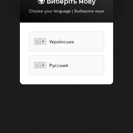
🌍 Виберіть мову
Choose your language | Выберите язык
🇺🇦
Українська
Омолоджуючий пілінг для
Природний пілінг для
обличчя "Білий рис" Spa
обличчя "Маргоза та чайне
Ceylon White Rice exsfoliator
дерево" Spa Ceylon Neem&Tea
10г
tree 10г
Арт: 2979
Арт: 2980
🇺🇦
Русский
10
8
Закінчилось
Закінчилось
120 грн.
120 грн.
Купити
Купити
Купити в 1 клік
Купити в 1 клік