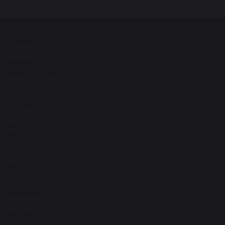
Каталог
Новинки
SALE
Догляд за обличчям
Догляд за тілом
Для волосся
Санскріни SPF
Макіяж
Пілінги
Ретиноли
Здоров'я
Набори
Подарунки
Покупцям
Доставка
Оплата