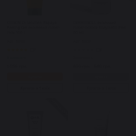
СUSKIN Dr.Solution Papaya
DERMASKILL ензимний
Peeling Gel ензимний пілінг-
пілінг-скатка Enzymatic Peel
гель 100 г
50 мл
Арт: 5059
Арт: 5807
7
0
В наявності
Закінчилось
1 056 грн.
800 грн.
640 грн.
Купити
Купити
Купити в 1 клік
Купити в 1 клік
Знижка 29%