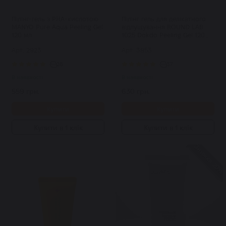
Пілінг-гель з PHA-кислотою
Пілінг гель для делікатного
MANYO Pure Aqua Peeling Gel
відлущування ROUND LAB
120 мл
1025 Dokdo Peeling Gel 120
мл
Арт: 2923
Арт: 3853
28
37
В наявності
В наявності
559 грн.
630 грн.
Купити
Купити
Купити в 1 клік
Купити в 1 клік
Знижка 20%