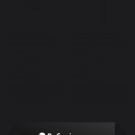
Відлущуючий гель із
Ензимний пілінг-скатка з
фруктовими кислотами Q+A
галактомісісом MANYO
Apple AHA Exfoliating Gel 75
Galactomy Peeling Gel 75 мл
мл
Арт: 3245
Арт: 2537
20
2
Закінчилось
Закінчилось
534 грн.
380 грн.
599 грн.
Купити
Купити
Купити в 1 клік
Купити в 1 клік