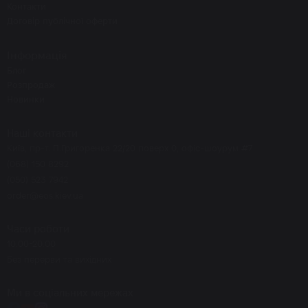
Контакти
Договір публічної оферти
Інформація
Блог
Розпродаж
Новинки
Наші контакти
Київ, пр-т. П.Григоренка 22/20 поверх 0, офіс-шоурум #7
(068) 150 8292
(050) 523 7942
order@eos.kiev.ua
Часи роботи
10.00-20.00
Без перерви та вихідних
Ми в соціальних мережах