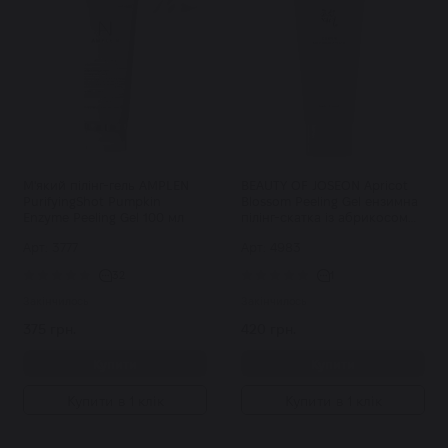
М'який пілінг-гель AMPLEN
BEAUTY OF JOSEON Apricot
PurifyingShot Pumpkin
Blossom Peeling Gel ензимна
Enzyme Peeling Gel 100 мл
пілінг-скатка із абрикосом
100 мл
Арт: 3777
Арт: 4983
32
1
Закінчилось
Закінчилось
375 грн.
420 грн.
Купити
Купити
Купити в 1 клік
Купити в 1 клік