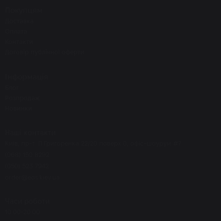
Покупцям
Доставка
Оплата
Контакти
Договір публічної оферти
Інформація
Блог
Розпродаж
Новинки
Наші контакти
Київ, пр-т. П.Григоренка 22/20 поверх 0, офіс-шоурум #7
(068) 150 8292
(050) 523 7942
order@eos.kiev.ua
Часи роботи
10.00-20.00