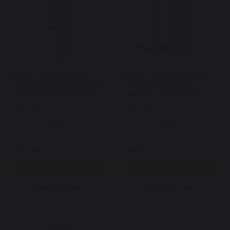
BRAVITY гель-скатка для
BRAVITY антивіковий крем з
обличчя та тіла Daily Toning
пептидами та "Ботокс-
All In One Peeling Gel 200 г
ефектом" Premium Active
Eternal Eye & Face Cream 40 г
Арт: 7541
Арт: 7540
0
0
В наявності
В наявності
1 710 грн.
2 660 грн.
Купити
Купити
Купити в 1 клік
Купити в 1 клік