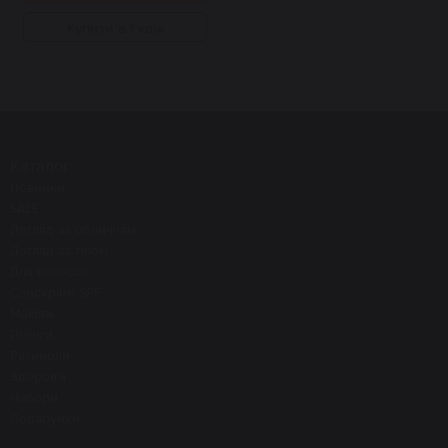
Купити в 1 клік
Каталог
Новинки
SALE
Догляд за обличчям
Догляд за тілом
Для волосся
Санскріни SPF
Макіяж
Пілінги
Ретиноли
Здоров'я
Набори
Подарунки