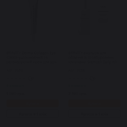
BRAVITY Derma Collagen Eye
BRAVITY емульсія для
Cream ущільнюючий та
обличчя зі стовбуровими
регенеруючий крем для зони
клітинами Stemcell Daily All-
навколо очей з ПДРН 30 мл
in-One 120 мл
Арт: 7539
Арт: 7538
0
0
В наявності
В наявності
1 590 грн.
2 190 грн.
Купити
Купити
Купити в 1 клік
Купити в 1 клік