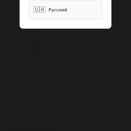
🇺🇦
Русский
BRAVITY ампульна сироватка
з вітаміном С на ламелярній
основі Vitaflex 91 35 мл
Арт: 6894
1
В наявності
2 065 грн.
Купити