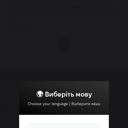
Пока купить ароматизатор в автомобиль? Bath and Body
Works - лидер отрасли. Ароматы на любой вкус. Холдеры
для...
12 февраля 2020
1
Каталог
Новинки
🌍 Виберіть мову
SALE
Уход за лицом
Choose your language | Выберите язык
Уход за телом
Для волос
Санскрины SPF
Макияж