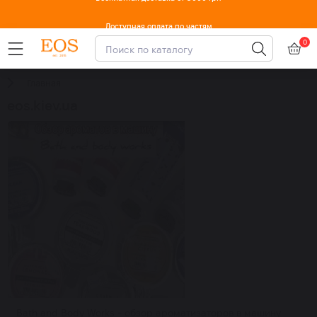
Доступная оплата по частям
0
Главная
eos.kiev.ua
Bath and Body Works - обзор ароматизаторов в машину