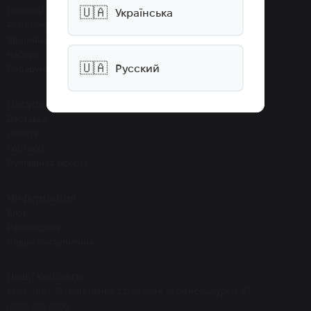
🇺🇦
Пилинги
Українська
Ретинолы
Здоровье
Наборы
🇺🇦
Русский
Подарунки
Покупателям
Доставка
Оплата
Контакты
Публичная оферта
Информация
Блог
Распродажа
Новые поступления
Наши контакты
Киев, пр-т. П.Григоренко 22/20 этаж 0, офис-шоурум #7
(068) 150 8292