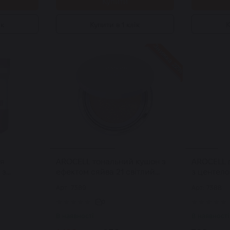
Купити
ік
Купити в 1 клік
К
Знижка 22%
ля
AROCELL тональний кушон з
AROCELL 
 з
ефектом сяйва 21 світлий
з центел
дами
Glow Perfect Cushion SPF50+
Cica Repa
Арт: 7389
Арт: 7388
ng
PA+++ 15 г
Whipped C
0
В наявності
В наявності