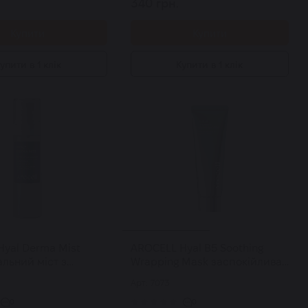
340 грн.
Купити
Купити
упити в 1 клік
Купити в 1 клік
Hyal Derma Mist
AROCELL Hyal B5 Soothing
льний міст з
Wrapping Mask заспокійлива
вою кислотою,
маска-плівка 80 мл
Арт: 7073
ми та пантенолом
0
0