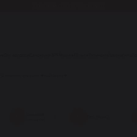
ДОСТУПНА ОПЛАТА ЧАСТИНАМИ
ом
Для волосся
Санскріни SPF
Макіяж
Пілінги
Ретиноли
Здоров'я
Наб
в інтернет-магазині ❤eos.kiev.ua❤
Бальзами
Б
Г
2
2
Гелі, пінки
очищуючі