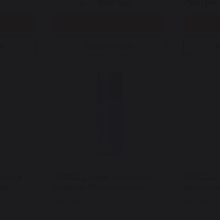
1 190 грн.
930 грн.
790 грн.
Купити
ік
Купити в 1 клік
К
Coltra
AROCELL Super Shot Coltra
AROCELL 
ова
Ampoule 7X колагенова
зволожува
 з
сироватка зі спікулами для
гіалуроно
Арт: 7276
Арт: 7275
мл
сяйва шкіри 30 мл
кераміда
100 мл
1