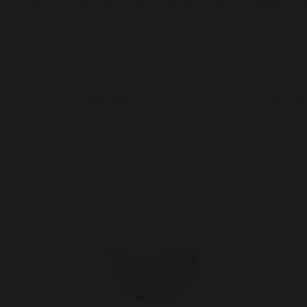
r Cream
AROCELL Milky Drop Ampoule
AROCELL W
рем з
освітлювальна сироватка з
Cream жи
птидом та
транексамовою кислотою,
ліфтинг е
Арт: 6152
Арт: 6151
нами 50 г
глутатіоном та мелатоніном
мл
30 мл
1
В наявності
В наявності
1 250 грн.
1 390 грн
Купити
ік
Купити в 1 клік
К