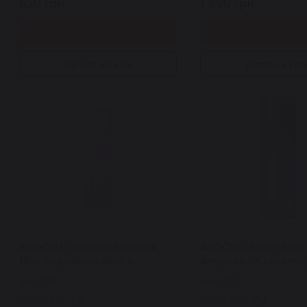
620 грн.
1 390 грн.
Купити
Купити
Купити в 1 клік
Купити в 1 кл
AROCELL Collagen Ampoule
AROCELL Super Shot 
Mist сироватка-міст з
Ampoule 3X колаген
колагеном та гіалуроновою
ампула для обличчя
Арт: 7278
Арт: 7277
кислотою для зволоження та
мікроспікулами 30 
сяйва 80 мл
0
0