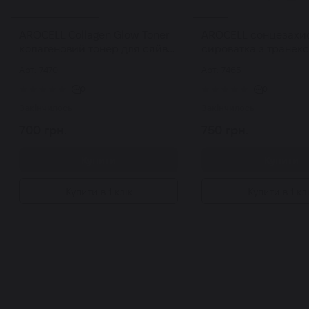
AROCELL Collagen Glow Toner
AROCELL сонцезахи
колагеновий тонер для сяйва
сироватка з транек
та пружності шкіри 155 мл
кислотою Mela TXA 
Арт: 7470
Арт: 7465
SPF50+ PA++++ 40 м
0
0
Закінчилось
Закінчилось
700 грн.
750 грн.
Купити
Купити
Купити в 1 клік
Купити в 1 кл