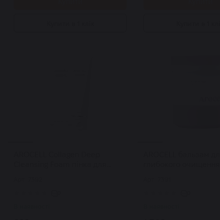
Купити
Купити
Купити в 1 клік
Купити в 1 кл
AROCELL Collagen Deep
AROCELL бальзам д
Cleansing Foam пінка для
глибокого очищення
глибокого очищення шкіри з
колагеном та пепти
Арт: 7392
Арт: 7391
колагеном 120 мл
Super Collagen Melti
Cleansing Balm 100 г
0
0
В наявності
В наявності