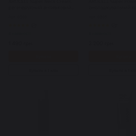
AROCELL Super Neck Cream
AROCELL Super Powe
регенеруючий антивіковий
омолоджувальний к
крем з полінуклеотидами для
ботулінічним поліпе
Арт: 6366
Арт: 6365
шиї та декольте 80 г
стовбуровими кліти
1
2
В наявності
В наявності
1 490 грн.
2 200 грн.
Купити
Купити
Купити в 1 клік
Купити в 1 кл