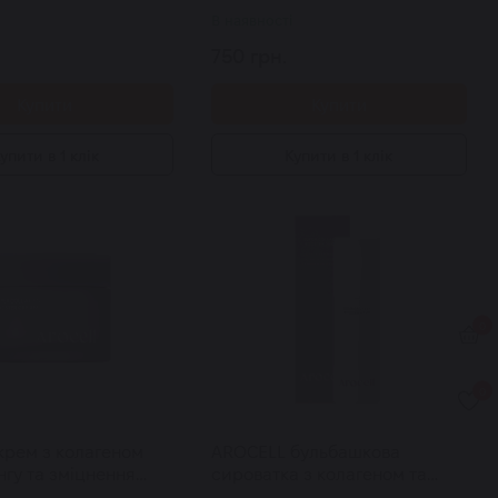
В наявності
750 грн.
Купити
Купити
упити в 1 клік
Купити в 1 клік
0
0
крем з колагеном
AROCELL бульбашкова
нгу та зміцнення
сироватка з колагеном та
er Collagen Booster
гіалуроновою кислотою Super