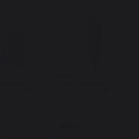
зволожувальний
AROCELL ВВ-крем з
душу з колагеном
колагеном з ефектом сяйва
lagen Body Wash 220
Super Collagen Glow BB Cream
Арт: 7439
40 мл
0
1
В наявності
750 грн.