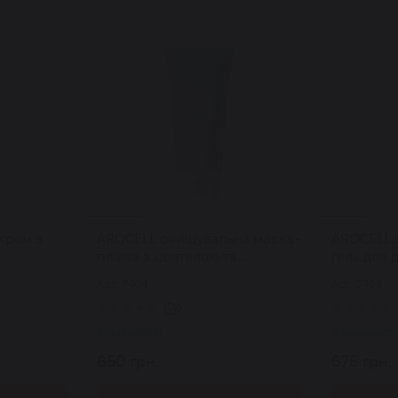
крем з
AROCELL очищувальна маска-
AROCELL 
плівка з центелою та
гель для 
uper
пантелоном Cica Repair
Super Col
Арт: 7464
Арт: 7459
 60 мл
Panthenol Pack-to-Foam
мл
Cleanser 120 г
0
В наявності
В наявності
650 грн.
675 грн.