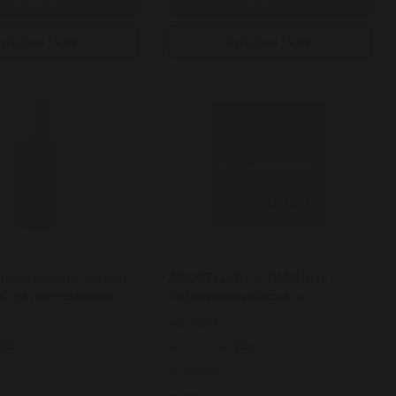
Купити
Купити
упити в 1 клік
Купити в 1 клік
пінка для вмивання
AROCELL Mela TXA Mask
ою та пантенолом
гідрогелева маска з
ir Panthenol
транексамовою кислотою,
Арт: 7279
leanser 160 г
глутатіоном та арбутином шт
0
0
В наявності