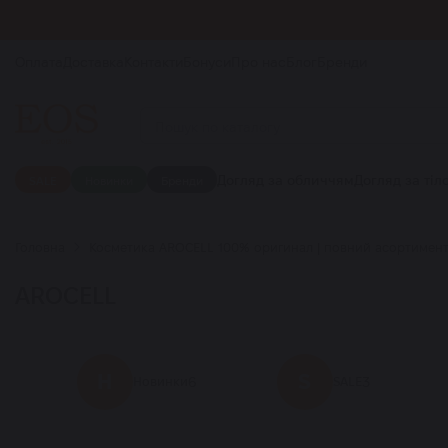
Оплата
Доставка
Контакти
Бонуси
Про нас
Блог
Бренди
Догляд за обличчям
Догляд за тіл
SALE
Новинки
Бренди
Головна
Косметика AROCELL 100% оригинал | повний асортимент 
AROCELL
Н
S
6
3
Новинки
SALE