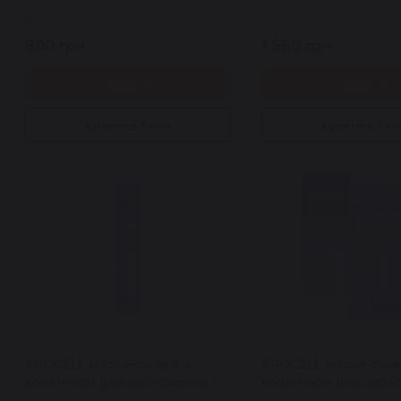
В наявності
В наявності
890 грн.
1 590 грн.
Купити
Купити
Купити в 1 клік
Купити в 1 кл
AROCELL маска-плівка з
AROCELL маска-плів
колагеном для зволоження та
колагеном для звол
ліфтингу Super Collagen
ліфтингу Super Colla