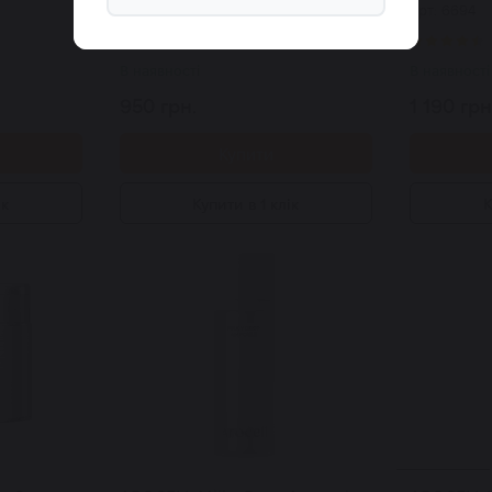
Арт: 7070
Арт: 6694
Wrapping Mask 80 мл
Cream 50
0
В наявності
В наявності
950 грн.
1 190 грн
Купити
ік
Купити в 1 клік
К