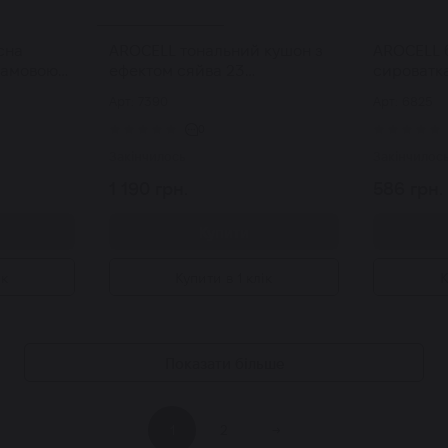
сна
AROCELL тональний кушон з
AROCELL 
самовою
ефектом сяйва 23
сироватка
Sun Serum
натуральний Glow Perfect
гіалурон
Арт: 7390
Арт: 6825
л
Cushion SPF50+ PA+++ 15 г
Collagen 
0
Закінчилось
Закінчилос
1 190 грн.
586 грн.
Купити
ік
Купити в 1 клік
К
Показати більше
1
2
→