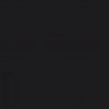
rinkle Solution Eye
AROCELL бульбашкова
вильний крем із
сироватка з пептидами,
фектом для очей 15
колагеном, екзосомами
Арт: 6149
Botulcare Synergy Serum 70 мл
5
2
В наявності
.
1 250 грн.
Купити
Купити
упити в 1 клік
Купити в 1 клік