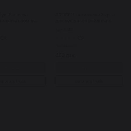
бульбашкова
AROCELL антивіковий крем
 з колагеном та
для рук з заспокійливим
овою кислотою Super
ефектом Intensive Hand Cream
Арт: 6658
Booster Serum 30 мл
Vetiver 50 мл
0
0
ь
Закінчилось
450 грн.
Купити
Купити
упити в 1 клік
Купити в 1 клік