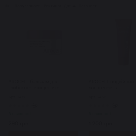
Ціні
Популярності
Рейтингу
Даті
Наявності
AROCELL бальзам для
AROCELL подвійний 
глибокого очищення з
колагеном та
колагеном та пептидами міні
полінуклеотидами S
Арт: 7472
Арт: 7466
Super Collagen Melting
Collagen Dual Cream
Cleansing Balm 15 г
0
0
В наявності
В наявності
290 грн.
1 200 грн.