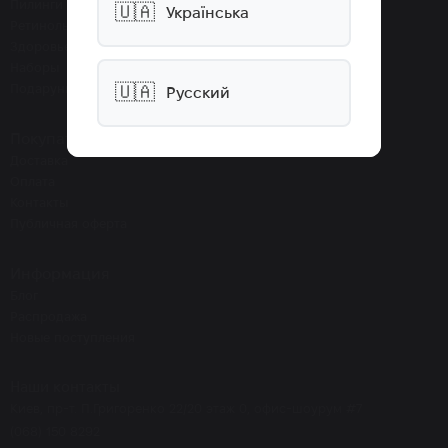
Пилинги
🇺🇦
Українська
Ретинолы
Здоровье
Наборы
Подарунки
🇺🇦
Русский
Покупателям
Доставка
Оплата
Контакты
Публичная оферта
Информация
Блог
Распродажа
Новые поступления
Наши контакты
Киев, пр-т. П.Григоренко 22/20 этаж 0, офис-шоурум #7
(068) 150 8292