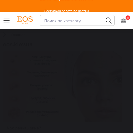
Доступная оплата по частям
0
Главная
eos.kiev.ua
Как лечить акне?