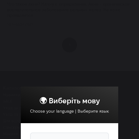
Что такое акне? Начну с определения. Акне - хроническое
воспалительное заболевание сальных желез. На коже
проявляется...
16 января 2021
1
Каталог
Новинки
🌍 Виберіть мову
SALE
Уход за лицом
Choose your language | Выберите язык
Уход за телом
Для волос
Санскрины SPF
Макияж