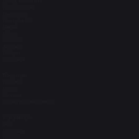
Догляд за обличчям
Догляд за тілом
Для волосся
Санскріни SPF
Макіяж
Пілінги
Ретиноли
Здоров'я
Набори
Подарунки
Покупцям
Доставка
Оплата
Контакти
Договір публічної оферти
Інформація
Блог
Розпродаж
Новинки