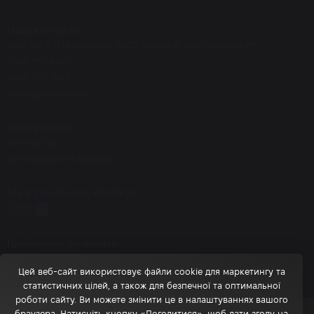
Наші контакти
Київ, пр-т. П.Григоренка 22/20 поверх 0, офіс-шоурум #7
(068) 150 8292
(050) 523 7942
order@eos.kiev.ua
Часи роботи
10.00-20.00
Без перерви та вихідних
Ми в соціальних мережах
Приймаємо до оплати
Цей веб-сайт використовує файли cookie для маркетингу та
статистичних цілей, а також для безпечної та оптимальної
роботи сайту. Ви можете змінити це в налаштуваннях вашого
браузера. Натисніть кнопку «Погодитися», щоб дати згоду на