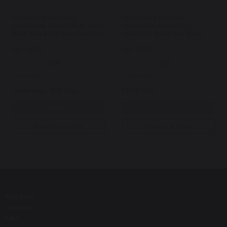
UNLEASHIA матовий
UNLEASHIA матовий
тональний кушон 18 N (Pure)
тональний кушон 17 C
Babe Skin Baby Blue Cushion
(Seraphic) Babe Skin Baby
SPF40/PA++
Blue Cushion SPF40/PA++
Арт: 5839
Арт: 5838
0
0
Закінчилось
Закінчилось
1 089 грн.
872 грн.
1 089 грн.
Купити
Купити
Купити в 1 клік
Купити в 1 клік
Каталог
Новинки
SALE