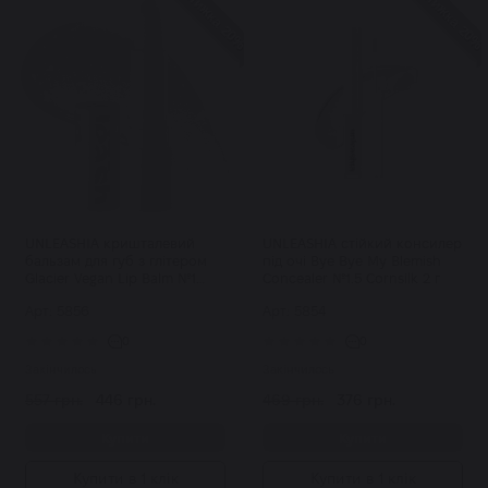
Знижка 20%
Знижка 20%
UNLEASHIA кришталевий
UNLEASHIA стійкий консилер
бальзам для губ з глітером
під очі Bye Bye My Blemish
Glacier Vegan Lip Balm №1
Concealer №1.5 Cornsilk 2 г
Snow Frost 3,3 г
Арт: 5856
Арт: 5854
0
0
Закінчилось
Закінчилось
557 грн.
446 грн.
469 грн.
376 грн.
Купити
Купити
Купити в 1 клік
Купити в 1 клік