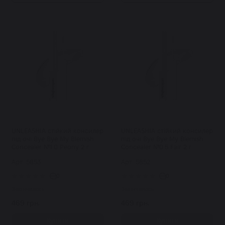
UNLEASHIA стійкий консилер
UNLEASHIA стійкий консилер
під очі Bye Bye My Blemish
під очі Bye Bye My Blemish
Concealer №1.0 Peony 2 г
Concealer №0.5 Fair 2 г
Арт: 5853
Арт: 5852
0
0
Закінчилось
Закінчилось
469 грн.
469 грн.
Купити
Купити