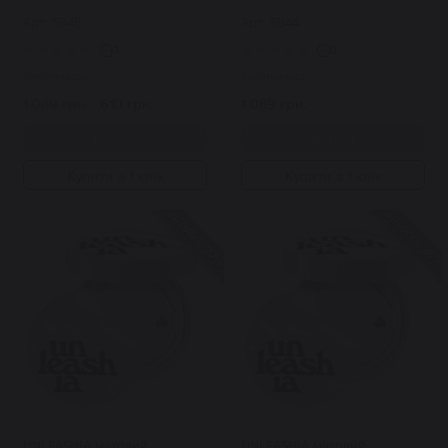
Cushion SPF30/PA++
Cushion SPF30/PA++
Арт: 5845
Арт: 5844
0
0
Закінчилось
Закінчилось
1 089 грн.
610 грн.
1 089 грн.
Купити
Купити
Купити в 1 клік
Купити в 1 клік
Знижка 20%
Знижка 26%
UNLEASHIA матовий
UNLEASHIA матовий