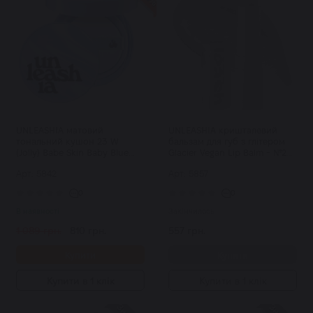
UNLEASHIA матовий
UNLEASHIA кришталевий
тональний кушон 23 W
бальзам для губ з глітером
(Jolly) Babe Skin Baby Blue
Glacier Vegan Lip Balm - №2
Cushion SPF40/PA++
Blue Lagoon 3,3 г
Арт: 5842
Арт: 5857
0
0
В наявності
Закінчилось
1 089 грн.
810 грн.
557 грн.
Купити
Купити
Купити в 1 клік
Купити в 1 клік