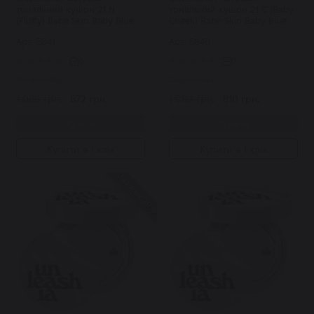
тональний кушон 21 N
тональний кушон 21 C (Baby
(Fluffy) Babe Skin Baby Blue
Cheek) Babe Skin Baby Blue
Cushion SPF40/PA++
Cushion SPF40/PA++
Арт: 5841
Арт: 5840
0
0
Закінчилось
Закінчилось
1 089 грн.
872 грн.
1 089 грн.
810 грн.
Купити
Купити
Купити в 1 клік
Купити в 1 клік
Знижка 20%