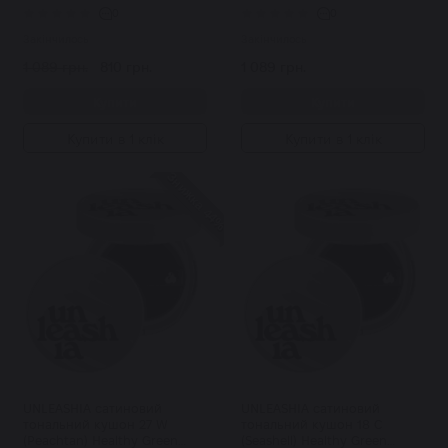
0
0
Закінчилось
Закінчилось
1 089 грн.
810 грн.
1 089 грн.
Купити
Купити
Купити в 1 клік
Купити в 1 клік
Знижка 44%
UNLEASHIA сатиновий
UNLEASHIA сатиновий
тональний кушон 27 W
тональний кушон 18 C
(Peachtan) Healthy Green
(Seashell) Healthy Green