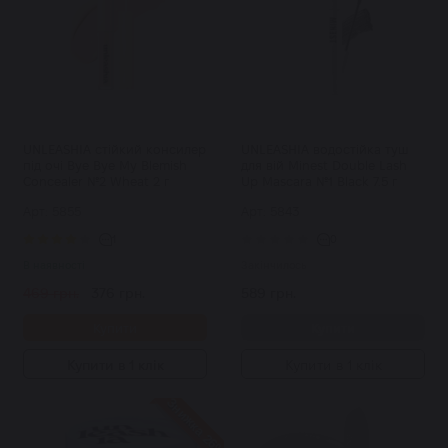
UNLEASHIA стійкий консилер
UNLEASHIA водостійка туш
під очі Bye Bye My Blemish
для вій Minest Double Lash
Concealer №2 Wheat 2 г
Up Mascara №1 Black 7.5 г
Арт: 5855
Арт: 5843
1
0
В наявності
Закінчилось
469 грн.
376 грн.
589 грн.
Купити
Купити
Купити в 1 клік
Купити в 1 клік
Знижка 26%