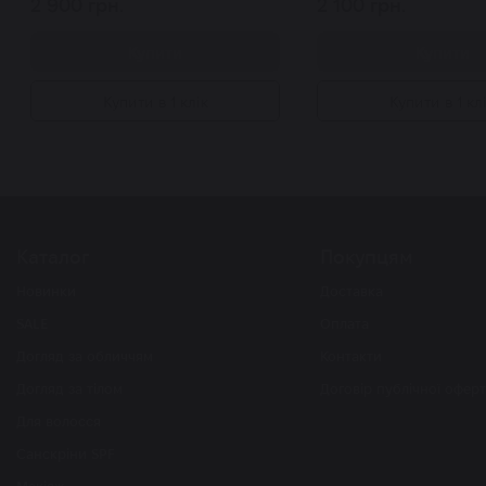
2 900 грн.
2 100 грн.
Купити
Купити
Купити в 1 клік
Купити в 1 кл
Каталог
Покупцям
Новинки
Доставка
SALE
Оплата
Догляд за обличчям
Контакти
Догляд за тілом
Договір публічної офер
Для волосся
Санскріни SPF