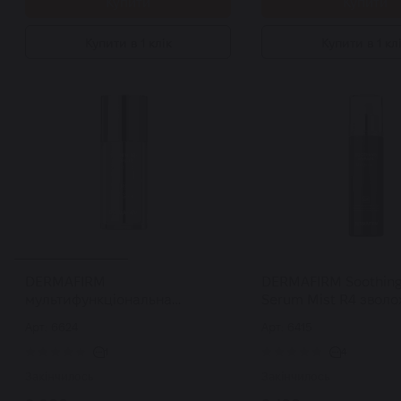
Купити
Купити
Купити в 1 клік
Купити в 1 кл
DERMAFIRM
DERMAFIRM Soothing
мультифункціональна
Serum Mist R4 звол
сироватка з бакучіолом
заспокійлива сирова
Арт: 6624
Арт: 6415
Soothing Repair Toning Serum
100 мл
R4 30 мл
1
4
Закінчилось
Закінчилось