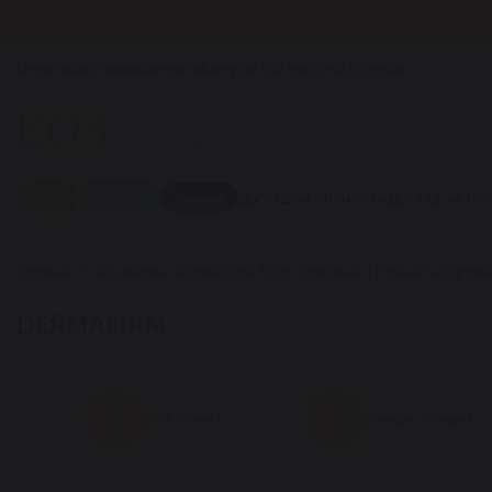
Оплата
Доставка
Контакти
Бонуси
Про нас
Блог
Бренди
Догляд за обличчям
Догляд за тіл
SALE
Новинки
Бренди
Головна
Косметика DERMAFIRM 100% оригинал | повний асортимен
DERMAFIRM
Г
Т
1
1
Гелі, пінки
Тонери, тоніки