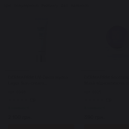
Ціні
Популярності
Рейтингу
Даті
Наявності
DERMAFIRM UV-Derm Hydro
DERMAFIRM Soothing
Layer Sun-cream
Mask відновлююча л
SPF50+/PA++++ зволожуючий
маска для шкіри об
Арт: 6998
Арт: 6625
сонцезахисний крем з
екзосомами 50 мл
0
0
В наявності
В наявності
2 100 грн.
390 грн.