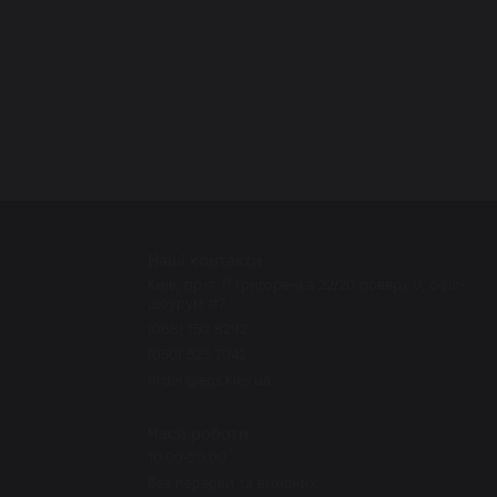
Наші контакти
Київ, пр-т. П.Григоренка 22/20 поверх 0, офіс-
шоурум #7
(068) 150 8292
(050) 523 7942
order@eos.kiev.ua
Часи роботи
10.00-20.00
Без перерви та вихідних