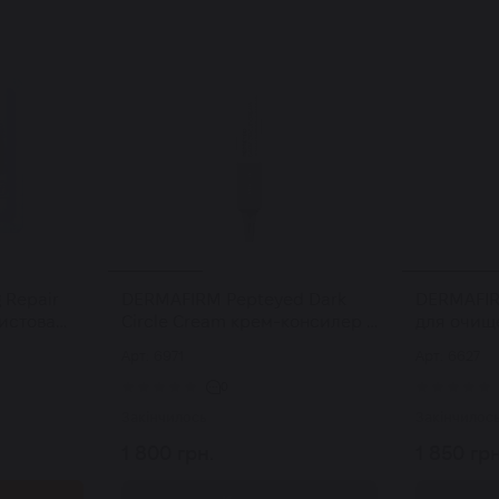
 Repair
DERMAFIRM Pepteyed Dark
DERMAFIRM
истова
Circle Cream крем-консилер з
для очищ
личчя шт
пептидами проти темних кіл
Hydra Foa
Арт: 6971
Арт: 6627
під очима 15 г
г
0
Закінчилось
Закінчилос
1 800 грн.
1 850 грн