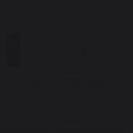
 делікатна пініка
DERMAFIRM Cicaa.C Serum
ення з екзосомами
заспокійлива сироватка з
ming Cleanser R4 150
екзосомами 30 мл
Арт: 6626
0
2
ь
Закінчилось
.
2 100 грн.