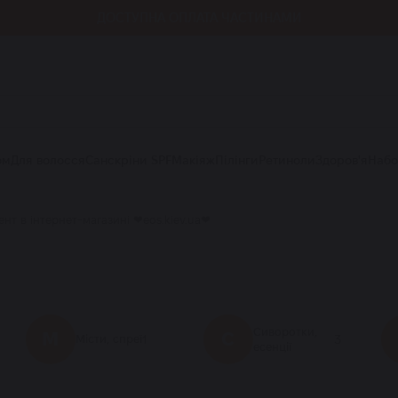
БЕЗКОШТОВНА доставка SPF обраних брендів
ом
Для волосся
Санскріни SPF
Макіяж
Пілінги
Ретиноли
Здоров'я
Наб
т в інтернет-магазині ❤eos.kiev.ua❤
Сиворотки,
М
С
1
3
Місти, спреї
есенції