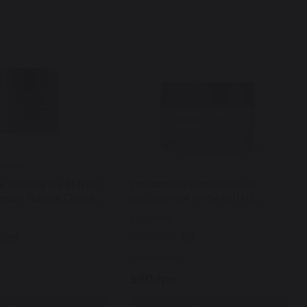
а сироватка BLITHE
Пресована сироватка із
erum Tundra Chaga
екстрактом ямсу BLITHE
Pressed Serum Velvet Yam 50
Арт: 2395
мл
25
1
ь
Закінчилось
980 грн.