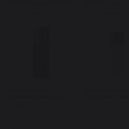
Купити
Купити
Купити в 1 клік
Купити в 1 кл
Есенція живильна з
Есенція зволожуюча
екстрактами бобів BLITHE Vital
екстрактами 5 корен
Treatment 8 Nourishing Beans
Vital Treatment 5 En
Арт: 2644
Арт: 2647
150 мл
150 мл
22
1
Закінчилось
Закінчилось