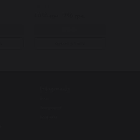
Закінчилось
1 050 грн.
730 грн.
Купити
ік
Купити в 1 клік
Інформація
Блог
Розпродаж
Новинки
ти