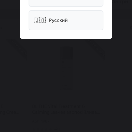
1 050 грн.
135 грн.
Купити
🇺🇦
Русский
ік
Купити в 1 клік
К
Знижка 37%
Знижка 30%
HE
BLITHE Vital Treatment 6
ing Cream
Calming Leaves заспокійлива
есенція тонер 150 мл
Арт: 4987
1