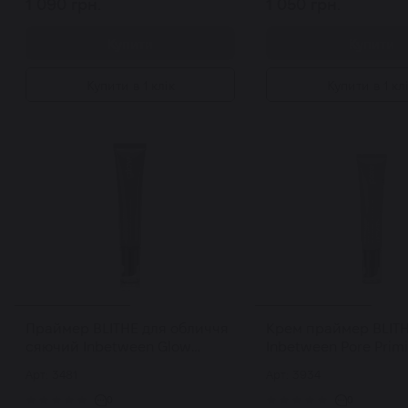
1 090 грн.
1 050 грн.
Купити
Купити
Купити в 1 клік
Купити в 1 кл
Праймер BLITHE для обличчя
Крем праймер BLIT
сяючий Inbetween Glow
Inbetween Pore Prim
Priming Cream 30 мл
30 мл
Арт: 3481
Арт: 3934
0
0