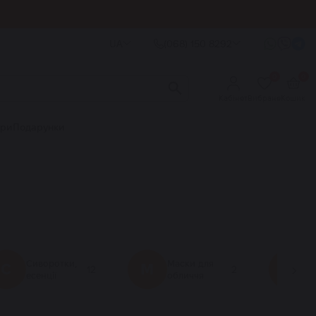
UA
(068) 150 8292
0
0
Кабінет
Вибране
Кошик
ори
Подарунки
Сиворотки,
Маски для
С
М
С
12
2
С
есенції
обличчя