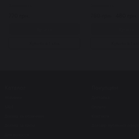
Закінчилось
Закінчилось
770 грн.
760 грн.
480 грн.
Купити
Купити
Купити в 1 клік
Купити в 1 кл
Каталог
Покупцям
Новинки
Доставка
SALE
Оплата
Догляд за обличчям
Контакти
Догляд за тілом
Договір публічної офер
Для волосся