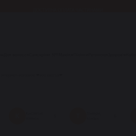
ДОСТУПНА ОПЛАТА ЧАСТИНАМИ
ом
Для волосся
Санскріни SPF
Макіяж
Пілінги
Ретиноли
Здоров'я
Наб
інтернет-магазині ❤eos.kiev.ua❤
Кислотні
Тонери,
К
Т
3
6
пілінги
тоніки