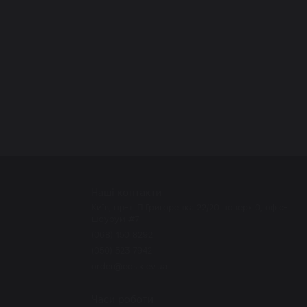
Наші контакти
Київ, пр-т. П.Григоренка 22/20 поверх 0, офіс-
шоурум #7
(068) 150 8292
(050) 523 7942
order@eos.kiev.ua
Часи роботи