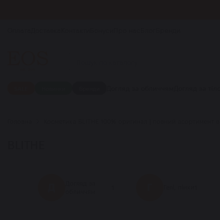
Оплата
Доставка
Контакти
Бонуси
Про нас
Блог
Бренди
Догляд за обличчям
Догляд за тіл
SALE
Новинки
Бренди
Головна
Косметика BLITHE 100% оригинал | повний асортимент в 
BLITHE
Догляд за
Д
Г
1
1
Гелі, пінки
обличчям