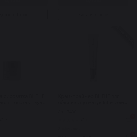
Купити
Купити
упити в 1 клік
Купити в 1 клік
Знижка 20%
а сироватка BLITHE
Крем-праймер BLITHE для
erum Tundra Chaga
обличчя, що матує InBetween
Tone-Up Priming Cream SPF
Арт: 3480
43/PA+++ 30 мл
0
55
1
ь
Закінчилось
0