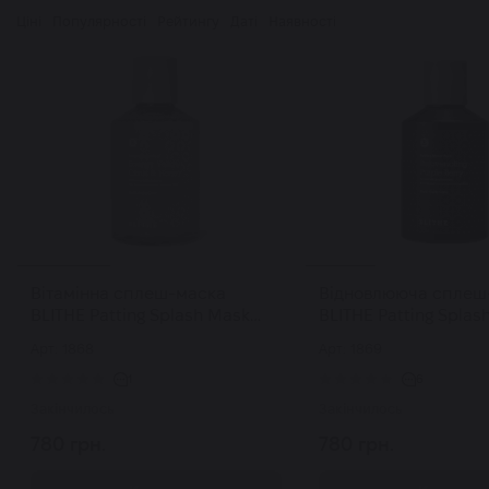
Ціні
Популярності
Рейтингу
Даті
Наявності
Вітамінна сплеш-маска
Відновлююча сплеш
BLITHE Patting Splash Mask
BLITHE Patting Splas
Energy Yellow Citrus & Honey
Rejuvenating Purple 
Арт: 1868
Арт: 1869
150 мл
мл
1
6
Закінчилось
Закінчилось
780 грн.
780 грн.