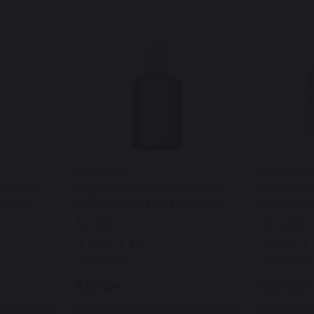
-маска
Заспокійлива сплеш-маска
Пресован
h Mask
BLITHE Patting Splash Mask
Pressed S
Berry 150
Soothing and Healing Green Tea
50 мл
Арт: 1870
Арт: 2393
150 мл
13
Закінчилось
Закінчилос
815 грн.
980 грн.