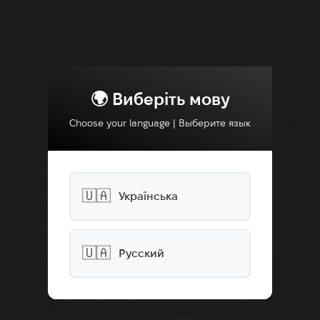
проблеми, як: акне, суха шкіра, жирний блиск, почервоніння та
венозні сітки. Над складом кожного засобу працювала ціла
команда професіоналів, завдяки чому було розроблено активні
працюючі натуральні компоненти, на основі олій, вітамінів та
мінералів. Пантенол – знімає запалення та зволожує, Беатин –
підтримує захисний шар епідермісу, Аргінін – відновлює
пружність, запобігає старінню, Алонін – відлущує омертвілі
🌍 Виберіть мову
частинки шкіри.
Choose your language | Выберите язык
Асортимент косметичної компанії
TIA`M
досить великий, кожна
продукція має попит. Будь-який точно знайде, що так давно
шукає: тонери, емульсії, вітамінні сироватки, пілінги, пудри,
креми для рук, тіла та обличчя.
Продукти, які користуються високою популярністю:
🇺🇦
Українська
TIAM AC Fighting AHA BHA PHA Toner
- пілінг-тонер із
кислотами. Лікує акне, прибирає запалення, прискорює
їх загоєння. У складі: альфа-гідроксидні кислоти, бета-
гідроксидні кислоти, полі-гідроксикислоти.
🇺🇦
Русский
TIAM Vitamin Blending Powder Powder
- Пудра точкового
нанесення для проблемної шкіри обличчя. Вирівнює
колір шкіри, надає пружності та здорового сяйва. У
складі тільки: вітамін С, олія лимона, алонін та пантенол.
TIAM My Little Pore No Sebum Cream
- Крем для