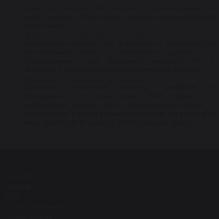
Крем, що освітлює TIAM з вітаміном С, м'яко вирівнює тон
шкіри, освітлює пігментацію і посилює антиоксидантний
захист шкіри.
❤️ Який ретинол вибрати для чутливої шкіри?
Зволожуюча емульсія TIAM з вітаміном А ефективна для
розгладження зморшок, підвищення пружності та
омолоджування шкіри. Зволожуючу емульсію TIAM із
вітаміном А можна в магазині косметики EOS.KIEV.UA
❤️ Тонер для проблемної шкіри TIAM
Допомагає позбутися запалень, комедонів та
розширених пір. Тонер пілінг TIAM підійде для
комбінованої, жирної шкіри з розширеними порами та
запаленнями. У складі саліцилова кислота, яка ефективно
лікує запалення та регулює роботу сальних залоз.
Каталог
Новинки
SALE
Догляд за обличчям
Догляд за тілом