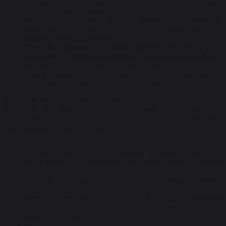
контролю жирності шкіри. Гіпоалергенний крем ідеально
бореться з проблемами сухості та жирності. Зволожує та
нормалізує водний баланс епідермісу. Головним
складником крему – це ягідний комплекс, він насичує
шкіру обличчя вітамінами.
Tiam My Signature C Source
- сироватка швидкої дії з
вітаміном С. Прибирає проблему втомленої шкіри, будь-
яке почервоніння, зволожує, тонізує та надає енергії. У
складі лише безпечні продукти: екстракт мандарину,
апельсина, полуниці, сафлору та арбутин.
Бренд
TIA`M
швидко та цілеспрямовано підкорює б'юті-
індустрію. Всі, хто коли-небудь пробував їхню продукцію,
залишають тільки найпозитивніші відгуки. Задоволені покупці,
здорова шкіра – девіз компанії.
❤️ Де купити оригінальну косметику TIAM?
Купити косметику TIAM можна в інтернет-магазині
EOS.KIEV.UA із доставкою по всій Україні. Купити
корейську косметику TIAM можна в магазині косметики
EOS.KIEV.UA на лівому березі у Києві біля метро Позняки
❤️ Який крем TIAM підійде для проблемної шкіри?
Крем-гель для обличчя TIAM AC Fighting Oil-Free Aqua
Cream без олії у складі підійде для жирної та проблемної
шкіри і не забиватиме пори
❤️ Який крем TIAM допоможе видалити пігментацію?