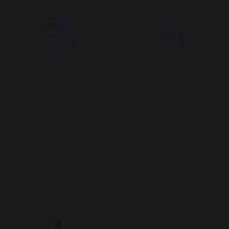
TIAM Vita A Bakuchiol Youth
Антивікова емульсія з
Serum антивікова сиворотка
вітаміном А TIAM Vita A Anti-
із ретинолом та бакучіолом
Wrinkle Moisturizer 80 мл
40 мл
Арт: 4575
Арт: 2792
0
11
В наявності
В наявності
560 грн.
510 грн.
660 грн.
Купити
Купити
Купити в 1 клік
Купити в 1 клік