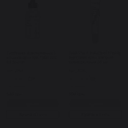
Сироватка освітлювальна з
TIAM Vita A Bakuchiol Firming
ніацинамідом 10% TIAM Vita
Eye Cream крем для очей
B3 Source
омолоджуючий 30 мл
Арт: 2794
Арт: 4576
24
1
Закінчилось
Закінчилось
540 грн.
550 грн.
Купити
Купити
Купити в 1 клік
Купити в 1 клік