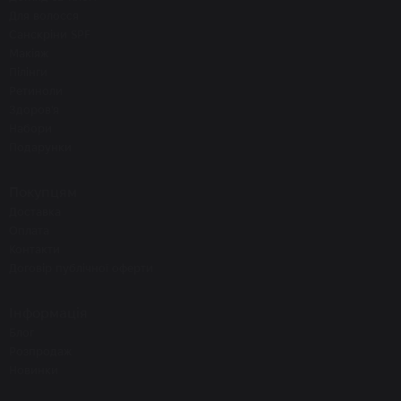
Для волосся
Санскріни SPF
Макіяж
Пілінги
Ретиноли
Здоров'я
Набори
Подарунки
Покупцям
Доставка
Оплата
Контакти
Договір публічної оферти
Інформація
Блог
Розпродаж
Новинки