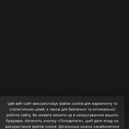
Наші контакти
Київ, пр-т. П.Григоренка 22/20 поверх 0, офіс-шоурум #7
(068) 150 8292
(050) 523 7942
order@eos.kiev.ua
Часи роботи
10.00-20.00
Без перерви та вихідних
Ми в соціальних мережах
Приймаємо до оплати
Цей веб-сайт використовує файли cookie для маркетингу та
статистичних цілей, а також для безпечної та оптимальної
роботи сайту. Ви можете змінити це в налаштуваннях вашого
браузера. Натисніть кнопку «Погодитися», щоб дати згоду на
© 2026 eos.kiev.ua - Інтернет-магазин брендової косметики
використання файлів cookie. Детальніше можна ознайомитися