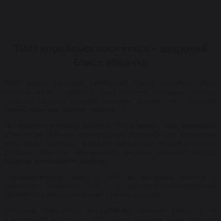
TIAM корейська косметика - здоровий
блиск обличчя
TIAM досить молодий корейський бренд косметики, його
головна мета – зробити шкіру обличчя здоровою, чистою,
гладкою. Щороку кількість покупців зростає, як і кількість
людей, яким уже допоміг продукт.
Всі косметичні засоби компанії TIAM створені, щоб покращити
стан шкіри обличчя, декольте, рук, підходить для будь-якого
типу шкіри. Ідеальна формула нормалізує природний обмін
речовин, видаляє забруднення, зміцнює захисний бар'єр,
насичує вітамінами та вологою.
Найпопулярніший засіб у TIAM за відгуками клієнтів –
сироватки. Сироватка Tiam – це активний концентрований
продукт для вирішення різних завдань на шкірі.
Головною перевагою бренду
TIA`M
є гарантія швидкого та
ефективного результату. Щоб кожен покупець забув про такі