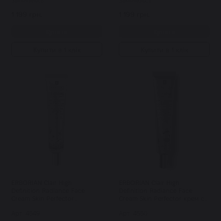
Закінчилось
Закінчилось
1 199 грн.
1 199 грн.
Купити
Купити
Купити в 1 клік
Купити в 1 клік
ERBORIAN Clair High
ERBORIAN Clair High
Definition Radiance Face
Definition Radiance Face
Cream Skin Perfector
Cream Skin Perfector крем сс
корегуючий СС крем
корегуючий контроль
Арт: 4549
Арт: 4550
контроль кольору 15 мл
кольору 45 мл