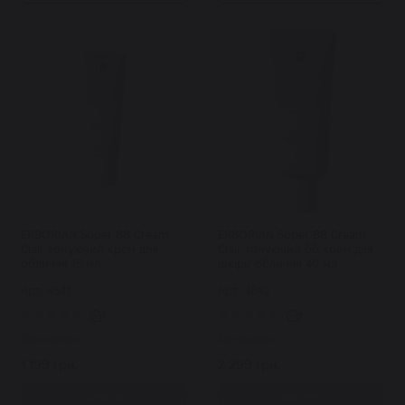
ERBORIAN Super BB Cream
ERBORIAN Super BB Cream
Clair тонуючий крем для
Clair тонуючий бб крем для
обличчя 15 мл
шкіри обличчя 40 мл
Арт: 4541
Арт: 4542
1
1
Закінчилось
Закінчилось
1 199 грн.
2 299 грн.
Купити
Купити