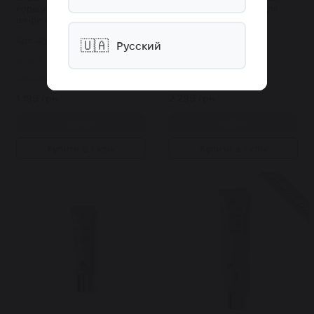
корегуючий СС крем для
корегуючий СС крем для
шкіри обличчя 15 мл
шкіри 45 мл
Арт: 4553
Арт: 4554
🇺🇦
Русский
2
1
Закінчилось
Закінчилось
1 199 грн.
2 299 грн.
Купити
Купити
Купити в 1 клік
Купити в 1 клік
Знижка 30%