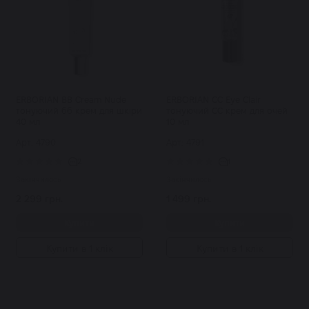
ERBORIAN BB Cream Nude
ERBORIAN CC Eye Clair
тонуючий бб крем для шкіри
тонуючий СС крем для очей
40 мл
10 мл
Арт: 4790
Арт: 4791
2
1
Закінчилось
Закінчилось
2 299 грн.
1 499 грн.
Купити
Купити
Купити в 1 клік
Купити в 1 клік