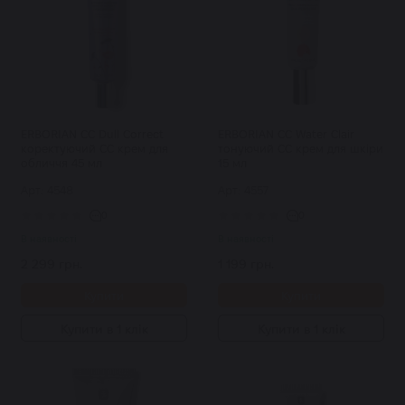
ERBORIAN CC Dull Correct
ERBORIAN CC Water Clair
коректуючий СС крем для
тонуючий СС крем для шкіри
обличчя 45 мл
15 мл
Арт: 4548
Арт: 4557
0
0
В наявності
В наявності
2 299 грн.
1 199 грн.
Купити
Купити
Купити в 1 клік
Купити в 1 клік