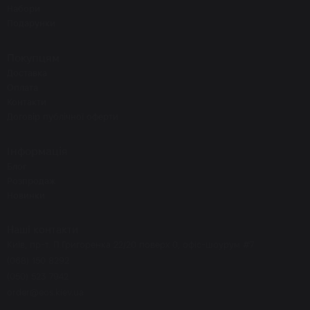
Набори
Подарунки
Покупцям
Доставка
Оплата
Контакти
Договір публічної оферти
Інформація
Блог
Розпродаж
Новинки
Наші контакти
Київ, пр-т. П.Григоренка 22/20 поверх 0, офіс-шоурум #7
(068) 150 8292
(050) 523 7942
order@eos.kiev.ua