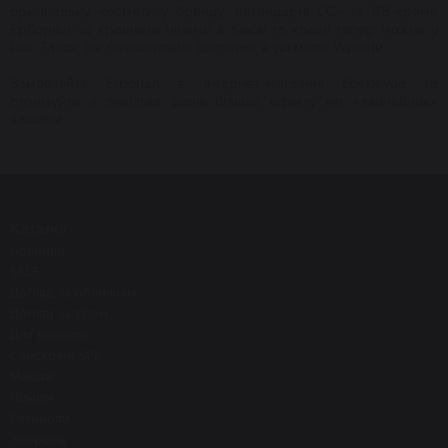
оригінальну
косметику
бренду
,
легендарні
СС
-
та
BB
-
креми
Ерборіан
за
кращими
цінами
в
Києві
та
країні
тепер
можна
у
нас
.
Також
діє
безкоштовна
доставка
в
усі
міста
України
.
Замовляйте
Erborian
в
інтернет
-
магазині
Eoskievua
та
отримуйте
в
декілька
разів
більше
ефекту
від
«
звичайних
»
засобів
!
Каталог
Новинки
SALE
Догляд за обличчям
Догляд за тілом
Для волосся
Санскріни SPF
Макіяж
Пілінги
Ретиноли
Здоров'я