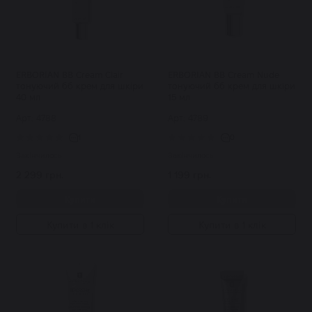
ERBORIAN BB Cream Clair
ERBORIAN BB Cream Nude
тонуючий бб крем для шкіри
тонуючий бб крем для шкіри
40 мл
15 мл
Арт: 4788
Арт: 4789
1
0
Закінчилось
Закінчилось
2 299 грн.
1 199 грн.
Купити
Купити
Купити в 1 клік
Купити в 1 клік