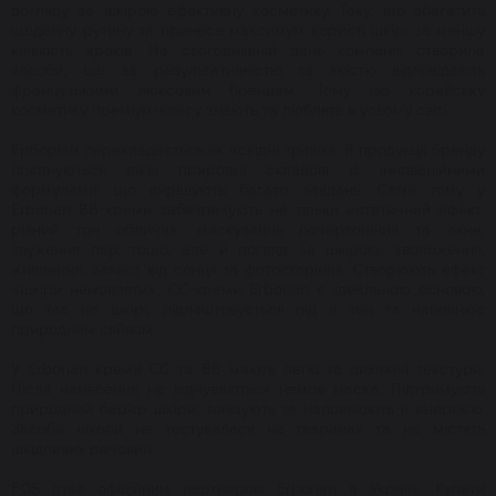
догляду
за
шкірою
ефективну
косметику
.
Таку
,
що
збагатить
щоденну
рутину
та
принесе
максимум
користі
шкірі
за
меншу
кількість
кроків
.
На
сьогоднішній
день
компанія
створила
засоби
,
що
за
результативністю
та
якістю
відповідають
французькими
люксовим
брендам
.
Тому
цю
корейську
косметику
преміум
-
класу
знають
та
люблять
в
усьому
світі
.
Ерборіан
перекладається
як
«
східні
трави
».
В
продукції
бренду
поєднуються
дієві
природні
складові
із
інноваційними
формулами
,
що
вирішують
багато
завдань
.
Саме
тому
у
Erborian
BB
-
креми
забезпечують
не
тільки
естетичний
ефект
:
рівний
тон
обличчя
,
маскування
почервоніння
та
акне
,
звуження
пор
,
тощо
,
але
й
догляд
за
шкірою
:
зволоження
,
живлення
,
захист
від
сонця
та
фотостаріння
.
Створюють
ефект
«
шкіри
немовляти
».
CC
-
креми
Erborian
є
ідеальною
основою
,
що
тає
на
шкірі
,
підлаштовується
під
її
тон
та
наповнює
природним
сяйвом
.
У
Erborian
креми
СС
та
ВВ
мають
легкі
та
дихаючі
текстури
.
Після
нанесення
не
відчуваються
немов
маска
.
Підтримують
природний
бар
’
єр
шкіри
,
тонізують
та
наповнюють
її
енергією
.
Засоби
ніколи
не
тестувалася
на
тваринах
та
не
містять
шкідливих
речовин
.
EOS
став
офіційним
партнером
Erborian
в
Україні
.
Купити