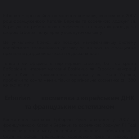
Erborian – професійна косметична компанія, заснована в 2007
році француженкою Каталін Береньї та кореянкою Ходжунг Лі.
В результаті роботи двох професіоналів продукція догляду за
шкірою Erborian популярна у всіх куточках світу.
Це унікальний бренд, що поєднує найефективнішу систему
корейського традиційного догляду за шкірою та французьке
прагнення до ідеальної якості та досконалості.
Тепер і ми офіційно є партнерами Erborian, бб і сс креми
Ерборіан в інтернет-магазині Eoskievua ❤️ Erborian найкращі
ціни в Київ ⭐ Безкоштовна доставка у всі міста України,
пробники та компліменти, тільки оригінальна косметика ☎️ +380
68 150 82 92
Erborian — косметика з корейським ДНК
та французьким естетизмом
Косметична
компанія
Ерборіан
була
створена
у
2007
р
.
француженкою
Каталін
Береньє
та
кореянкою
Ходжунг
Лі
.
Тоді
засновниці
мали
мету
розробити
у
власних
лабораторіях
в
Сеулі
на
основі
традиційних
корейських
трав
та
підходу
до