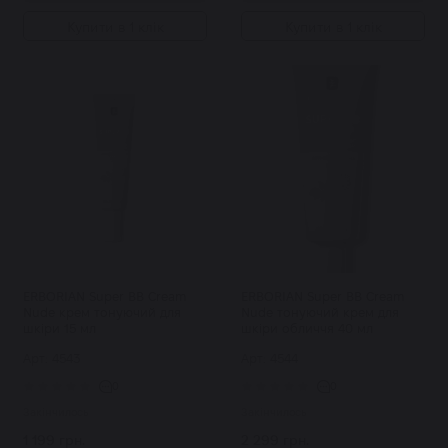
Купити в 1 клік
Купити в 1 клік
ERBORIAN Super BB Cream
ERBORIAN Super BB Cream
Nude крем тонуючий для
Nude тонуючий крем для
шкіри 15 мл
шкіри обличчя 40 мл
Арт: 4543
Арт: 4544
0
0
Закінчилось
Закінчилось
1 199 грн.
2 299 грн.