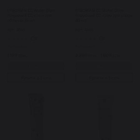
ERBORIAN CC Water Dore
ERBORIAN CC Water Dore
тонуючий СС крем для
тонуючий СС крем для шкіри
обличчя 15 мл
40 мл
Арт: 4555
Арт: 4556
0
0
Закінчилось
Закінчилось
1 199 грн.
2 299 грн.
1 609 грн.
Купити
Купити
Купити в 1 клік
Купити в 1 клік