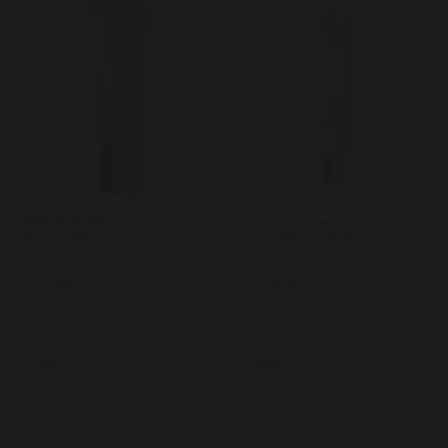
ERBORIAN BB Eye Touch
Тонуючий крем для обличчя
Parfaite ВВ крем для шкіри
5-в-1 ERBORIAN BB Cream
навколо очей 15 мл
Dore 45 мл
Арт: 4538
Арт: 4540
0
1
Закінчилось
Закінчилось
1 799 грн.
2 299 грн.
Купити
Купити
Купити в 1 клік
Купити в 1 клік