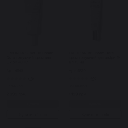
ERBORIAN Super BB Cream
ERBORIAN BB Cream Dore
Dore тонуючий крем для
крем тонуючий для шкіри 5-
шкіри 40 мл
в-1 15 мл
Арт: 4546
Арт: 4539
0
0
Закінчилось
Закінчилось
2 299 грн.
1 199 грн.
Купити
Купити
Купити в 1 клік
Купити в 1 клік