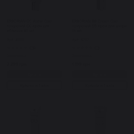
ERBORIAN CC Water Clair
ERBORIAN BB Cream Clair
тонуючий СС крем для
тонуючий бб крем для шкіри
обличчя 40 мл
15 мл
Арт: 4558
Арт: 4787
0
1
Закінчилось
Закінчилось
2 299 грн.
1 199 грн.
Купити
Купити
Купити в 1 клік
Купити в 1 клік