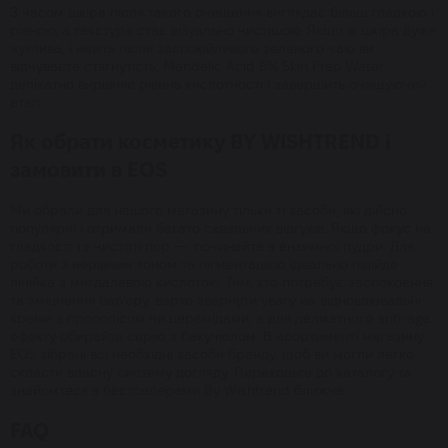
З часом шкіра після такого очищення виглядає більш гладкою і
рівною, а текстура стає візуально чистішою. Якщо ж шкіра дуже
чутлива, і навіть після заспокійливого зеленого чаю ви
відчуваєте стягнутість, Mandelic Acid 5% Skin Prep Water
делікатно вирівняє рівень кислотності і завершить очищуючий
етап.
Як обрати косметику BY WISHTREND і
замовити в EOS
Ми обрали для нашого магазину тільки ті засоби, які дійсно
популярні і отримали багато схвальних відгуків. Якщо фокус на
гладкості та чистоті пор — починайте з ензимної пудри. Для
роботи з нерівним тоном та пігментацією ідеально підійде
лінійка з мигдалевою кислотою. Тим, хто потребує заспокоєння
та зміцнення бар’єру, варто звернути увагу на відновлювальні
креми з прополісом чи церамідами, а для делікатного anti-age
ефекту обирайте серію з бакучіолом. В асортименті магазину
EOS зібрані всі необхідні засоби бренду, щоб ви могли легко
скласти власну систему догляду. Переходьте до каталогу та
знайомтеся з бестселерами By Wishtrend ближче.
FAQ