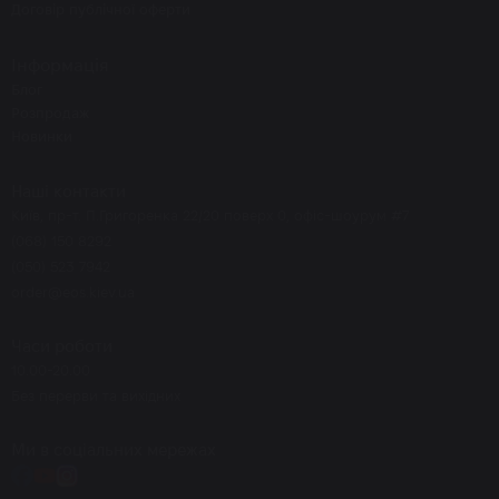
Договір публічної оферти
Інформація
Блог
Розпродаж
Новинки
Наші контакти
Київ, пр-т. П.Григоренка 22/20 поверх 0, офіс-шоурум #7
(068) 150 8292
(050) 523 7942
order@eos.kiev.ua
Часи роботи
10.00-20.00
Без перерви та вихідних
Ми в соціальних мережах