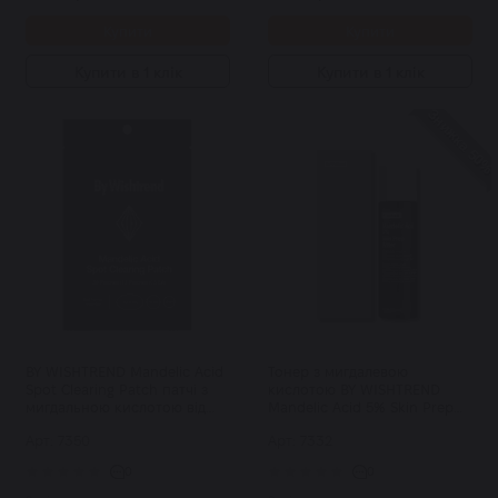
Купити
Купити
Купити в 1 клік
Купити в 1 клік
Знижка 50%
BY WISHTREND Mandelic Acid
Тонер з мигдалевою
Spot Clearing Patch патчі з
кислотою BY WISHTREND
мигдальною кислотою від
Mandelic Acid 5% Skin Prep
висипань та постакне 39 шт
Water 120 мл
Арт: 7350
Арт: 7332
0
0