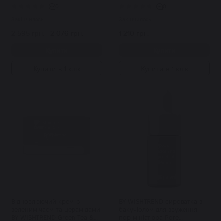
0
0
Закінчилось
Закінчилось
2 595 грн.
2 076 грн.
1 210 грн.
Купити
Купити
Купити в 1 клік
Купити в 1 клік
Відновлюючий крем із
BY WISHTREND сироватка з
зеленим чаєм та церамідами
бакучіолом для звуження
BY WISHTREND Green Tea &
пор мініатюра Pore