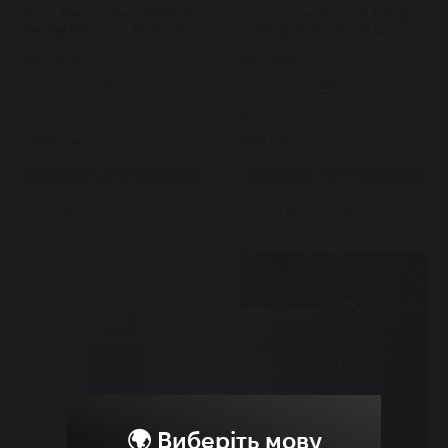
тіла з бакучіолом Vitamin A-
прополісом Propolis Energy
mazing Bakuchiol Body Lotion
Calming Ampoule для шкіри
150 мл
обличчя 10 мл
Арт: 5672
Арт: 5284
1
0
Закінчилось
Закінчилось
1 395 грн.
450 грн.
Купити
Купити
Купити в 1 клік
Купити в 1 клік
🌍 Виберіть мову