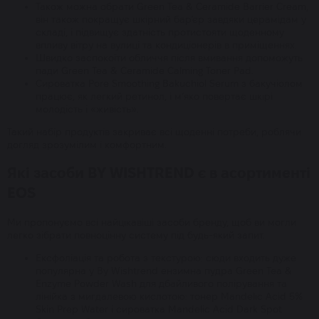
Також можна обрати Green Tea & Ceramide Barrier Cream,
він також покращує шкірний бар’єр завдяки церамідам у
складі, і підвищує здатність протистояти щоденному
впливу вітру на вулиці та кондиціонерів в приміщеннях.
Швидко заспокоїти обличчя після вмивання допоможуть
пади Green Tea & Ceramide Calming Toner Pad.
Сироватка Pore Smoothing Bakuchiol Serum з бакучіолом
працює, як легкий ретинол, і м’яко повертає шкірі
молодість і «живість».
Такий набір продуктів закриває всі щоденні потреби, роблячи
догляд зрозумілим і комфортним.
Які засоби BY WISHTREND є в асортименті
EOS
Ми пропонуємо всі найцікавіші засоби бренду, щоб ви могли
легко зібрати повноцінну систему під будь-який запит.
Ексфоліація та робота з текстурою: сюди входить дуже
популярна у By Wishtrend ензимна пудра Green Tea &
Enzyme Powder Wash для дбайливого полірування та
лінійка з мигдалевою кислотою: тонер Mandelic Acid 5%
Skin Prep Water і сироватка Mandelic Acid Dark Spot