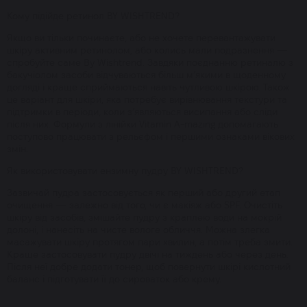
Кому підійде ретинол BY WISHTREND?
Якщо ви тільки починаєте, або не хочете перевантажувати
шкіру активним ретинолом, або колись мали подразнення —
спробуйте саме By Wishtrend. Завдяки поєднанню ретиналю з
бакучіолом засоби відчуваються більш м’якими в щоденному
догляді і краще сприймаються навіть чутливою шкірою. Також
це варіант для шкіри, яка потребує вирівнювання текстури та
підтримки в періоди, коли з’являються висипання або сліди
після них. Формули з лінійки Vitamin A-mazing допомагають
поступово працювати з рельєфом і першими ознаками вікових
змін.
Як використовувати ензимну пудру BY WISHTREND?
Зазвичай пудра застосовується як перший або другий етап
очищення — залежно від того, чи є макіяж або SPF. Очистіть
шкіру від засобів, змішайте пудру з краплею води на мокрій
долоні, і нанесіть на чисте вологе обличчя. Можна злегка
масажувати шкіру протягом пари хвилин, а потім треба змити.
Краще застосовувати пудру двічі на тиждень або через день.
Після неї добре додати тонер, щоб повернути шкірі кислотний
баланс і підготувати її до сироваток або крему.