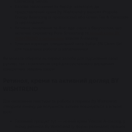
Correcting Serum.
Базове зволоження та бар’єр: категорія, де
представлений крем By Wishtrend у версіях Propolis
Energy Balancing (з прополісом) або Green Tea & Ceramide
(з церамідами).
Активне оновлення та Anti-age: серія з бакучіолом, що
включає сироватку Pore Smoothing та
нічний крем BY
WISHTREND з ретинолом
Vitamin A-mazing.
Точкова корекція: спеціальний гель Sulfur 3% Clean Gel
для локальної роботи із запаленнями.
Ви можете обирати як окремі засоби для підсилення своєї
рутини, так і комплексні серії для системного вирішення
конкретних завдань шкіри.
Ретинол, креми та активний догляд BY
WISHTREND
Для оновлення текстури та роботи з порами By Wishtrend
створили лінійку, де потужність активів поєднується з м’якою
дією.
Головний продукт тут — нічний крем Vitamin A-mazing, у
якому ретинол By Wishtrend (у формі ретиналю) працює
разом із бакучіолом. Такий дует дає швидкий результат у