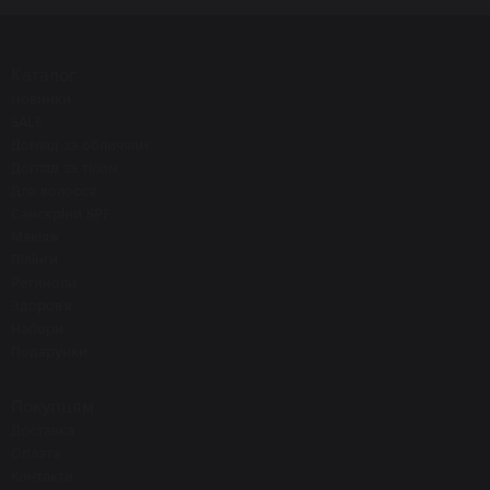
Каталог
Новинки
SALE
Догляд за обличчям
Догляд за тілом
Для волосся
Санскріни SPF
Макіяж
Пілінги
Ретиноли
Здоров'я
Набори
Подарунки
Покупцям
Доставка
Оплата
Контакти