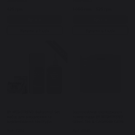
Закінчилось
Закінчилось
425 грн.
1 050 грн.
525 грн.
Купити
Купити
Купити в 1 клік
Купити в 1 клік
Знижка 20%
BY WISHTREND Bakuchiol Set
Заспокійливі охолоджуючі
набір для оновлення та
тонер-пади BY WISHTREND
вирівнювання текстури
Green Tea & Ceramide Calming
шкіри
Toner Pad 70 шт
Арт: 7284
Арт: 6945