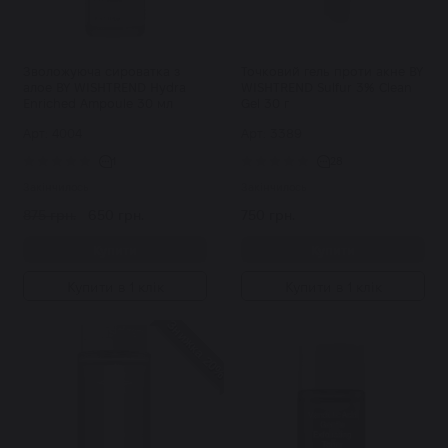
Зволожуюча сироватка з
Точковий гель проти акне BY
алое BY WISHTREND Hydra
WISHTREND Sulfur 3% Clean
Enriched Ampoule 30 мл
Gel 30 г
Арт: 4004
Арт: 3389
1
28
Закінчилось
Закінчилось
875 грн.
650 грн.
750 грн.
Купити
Купити
Купити в 1 клік
Купити в 1 клік
Знижка 20%