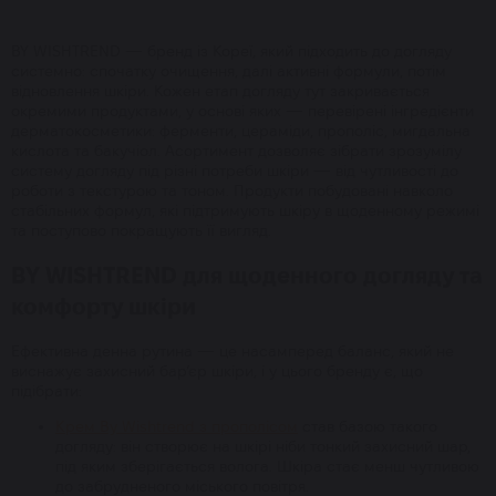
BY WISHTREND — бренд із Кореї, який підходить до догляду
системно: спочатку очищення, далі активні формули, потім
відновлення шкіри. Кожен етап догляду тут закривається
окремими продуктами, у основі яких — перевірені інгредієнти
дерматокосметики: ферменти, цераміди, прополіс, мигдальна
кислота та бакучіол. Асортимент дозволяє зібрати зрозумілу
систему догляду під різні потреби шкіри — від чутливості до
роботи з текстурою та тоном. Продукти побудовані навколо
стабільних формул, які підтримують шкіру в щоденному режимі
та поступово покращують її вигляд.
BY WISHTREND для щоденного догляду та
комфорту шкіри
Ефективна денна рутина — це насамперед баланс, який не
виснажує захисний бар’єр шкіри, і у цього бренду є, що
підібрати:
Крем By Wishtrend з прополісом
став базою такого
догляду: він створює на шкірі ніби тонкий захисний шар,
під яким зберігається волога. Шкіра стає менш чутливою
до забрудненого міського повітря.