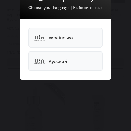
Choose your language | Выберите язык
BY WISHTREND зволожуюча
BY WISHTREND UV Defense
сироватка Blue Oasis Aloe
Moist Cream SPF50+ PA++++
Hydrating Serum з
сонцезахисний крем із
екстрактом алое 30 мл
пантенолом 50 г
Арт: 5283
Арт: 4574
🇺🇦
0
1
Українська
Закінчилось
Закінчилось
1 175 грн.
1 125 грн.
🇺🇦
Русский
Купити
Купити
Купити в 1 клік
Купити в 1 клік
Знижка 26%