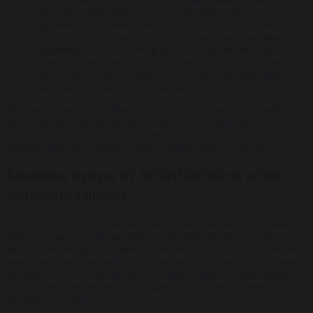
боротьбі зі зморшками, але не викликає сухості чи
лущення. Це оптимальний
ретинол для обличчя
, якщо ви
боїтеся подразнень, але хочете бачити реальні зміни.
Сироватка Pore Smoothing Bakuchiol Serum лагідно
стимулює оновлення шкіри завдяки бакучіолу у складі —
вона більш легка, ніж крем, але може бути поєднана з
ним, вони не конфліктують на шкірі.
Для тих, хто не хоче підбирати продукти окремо, є готовий
Bakuchiol Set. Цей By Wishtrend ретинол у поєднанні з
рослинними аналогами забезпечує стабільне оновлення без
періоду адаптації, роблячи шкіру гладенькою та свіжою.
Ензимна пудра BY WISHTREND та м’яке
очищення шкіри
Green Tea & Enzyme Powder Wash — це ензимний засіб, який
використовується для активного, але обережного очищення і
відшарування. При змішуванні з водою
ензимна пудра
утворює
ніжну піну, яка м’яко видаляє забруднення та ороговілі клітини.
Зелений чай у складі допомагає підтримувати баланс шкіри,
тому після вмивання вона залишається спокійною і без
неприємного відчуття стягнутості.