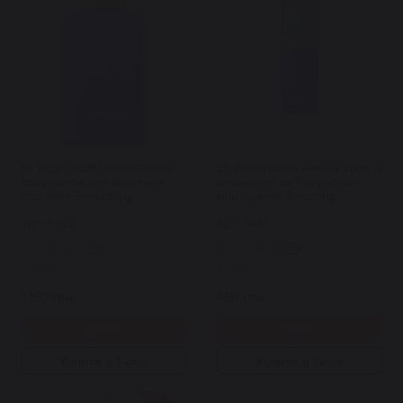
BY WISHTREND сироватка з
BY WISHTREND нічний крем із
бакучіолом для звуження
ретиналем та бакучіолом
пор Pore Smoothing
міні Vitamin A-mazing
Bakuchiol Serum 30 мл
Bakuchiol Night Cream 10 мл
Арт: 6382
Арт: 5447
1
3
В наявності
В наявності
1 150 грн.
450 грн.
Купити
Купити
Купити в 1 клік
Купити в 1 клік