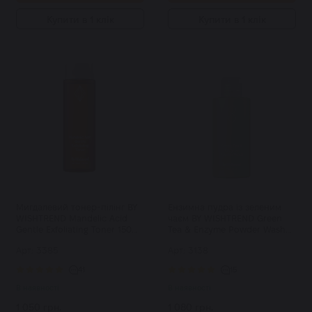
Купити в 1 клік
Купити в 1 клік
Мигдалевий тонер-пілінг BY
Ензимна пудра із зеленим
WISHTREND Mandelic Acid
чаєм BY WISHTREND Green
Gentle Exfoliating Toner 150
Tea & Enzyme Powder Wash
мл
110 г
Арт: 3385
Арт: 3138
41
15
В наявності
В наявності
1 050 грн.
1 080 грн.