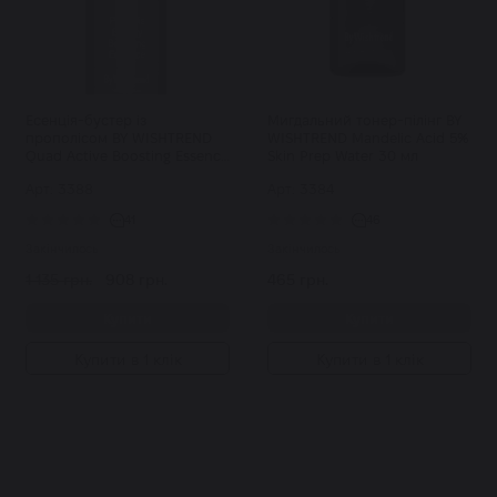
Есенція-бустер із
Мигдальний тонер-пілінг BY
прополісом BY WISHTREND
WISHTREND Mandelic Acid 5%
Quad Active Boosting Essence
Skin Prep Water 30 мл
100 мл
Арт: 3388
Арт: 3384
41
46
Закінчилось
Закінчилось
1 135 грн.
908 грн.
465 грн.
Купити
Купити
Купити в 1 клік
Купити в 1 клік