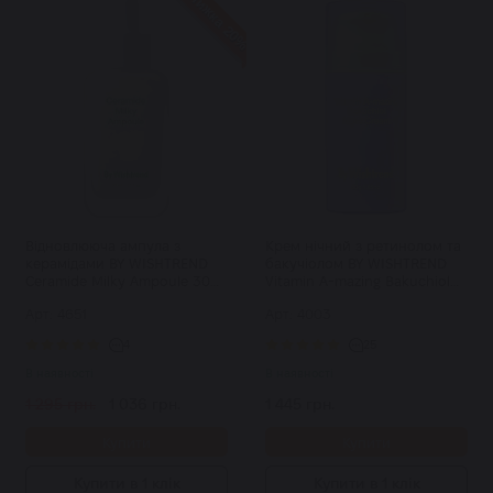
Знижка 20%
Відновлююча ампула з
Крем нічний з ретинолом та
керамідами BY WISHTREND
бакучіолом BY WISHTREND
Ceramide Milky Ampoule 30
Vitamin A-mazing Bakuchiol
мл
Night Cream 30 мл
Арт: 4651
Арт: 4003
4
25
В наявності
В наявності
1 295 грн.
1 036 грн.
1 445 грн.
Купити
Купити
Купити в 1 клік
Купити в 1 клік