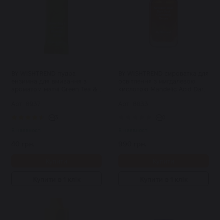
BY WISHTREND пудра
BY WISHTREND сироватка для
ензимна для вмивання з
освітлення з мигдалевою
ароматом матчі Green Tea &
кислотою Mandelic Acid Dark
Enzyme Powder Wash 1 г
Spot Correcting Serum 30 мл
Арт: 6937
Арт: 6833
3
0
В наявності
В наявності
40 грн.
990 грн.
Купити
Купити
Купити в 1 клік
Купити в 1 клік