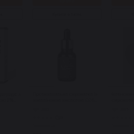
Купити
ік
Купити в 1 клік
К
ідлущує з
Протизапальна сироватка із
Інтенсивн
тою 2%
азелаїновою кислотою COS
сироватк
c Acid
DE BAHA AZ Azelaic Acid 10
Arbutin 5
Арт: 2572
Арт: 2573
л
serum 30 мл
30 мл
29
Закінчилось
Закінчилос