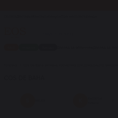
Оплата
Доставка
Контакти
Бонуси
Про нас
Блог
Бренди
Догляд за обличчям
Догляд за тіл
SALE
Новинки
Бренди
Головна
Cos De Baha активна косметика для домашнього використ
COS DE BAHA
Кислотні
S
К
9
7
SALE
пілінги