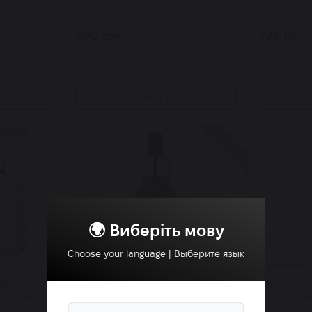
Закінчилось
Закінчилос
590 грн.
725 грн.
Купити
ік
Купити в 1 клік
К
Знижка 20%
🌍 Виберіть мову
Choose your language | Выберите язык
ною
Сироватка із вітаміном С та
COS DE B
HA Lactic
феруловою кислотою COS DE
Hydroquin
0 мл
BAHA Vitamin C MSM Serum 30
сиворотка 