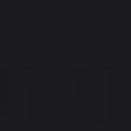
Арт: 4353
ном 30 мл
ретинолом 30 мл
0
0
2
ь
Закінчилось
725 грн.
Купити
Купити
упити в 1 клік
Купити в 1 клік