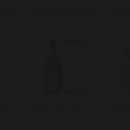
550 грн.
535 грн.
Купити
ік
Купити в 1 клік
К
 COS DE
Сироватка для лікування акне
Сироватк
 GS Toner
COS DE BAHA Azelaic acid
COS DE BA
hinokitiol clear skin 30мл
Serum 60
Арт: 2901
Арт: 2911
23