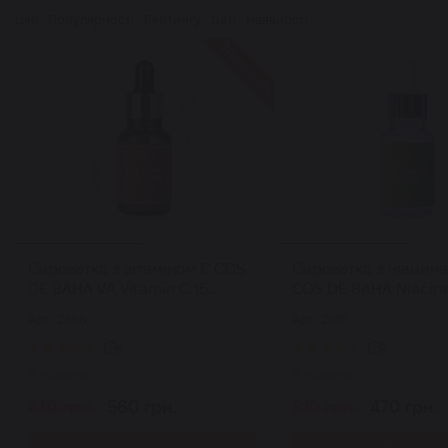
Ціні
Популярності
Рейтингу
Даті
Наявності
Знижка 8%
Сироватка з вітаміном C COS
Сироватка з ніацин
DE BAHA VA Vitamin C 15
COS DE BAHA Niacin
Serum 30 мл
Serum 30 мл
Арт: 2568
Арт: 2575
4
2
В наявності
В наявності
610 грн.
560 грн.
510 грн.
470 грн.