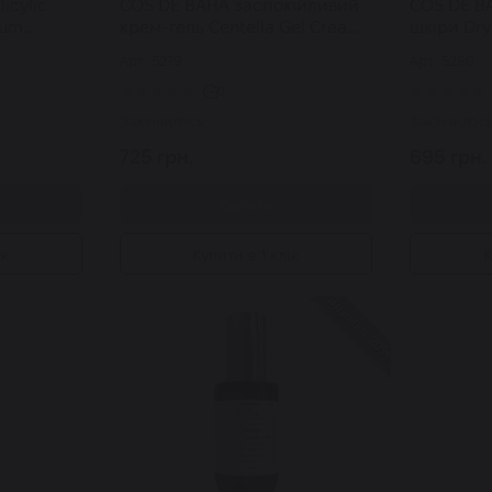
icylic
COS DE BAHA заспокійливий
COS DE B
rum
крем-гель Centella Gel Cream
шкіри Dry
иловою
для шкіри із центелою 120 мл
Арт: 5279
Арт: 5280
0
Закінчилось
Закінчилос
725 грн.
695 грн.
Купити
ік
Купити в 1 клік
К
Знижка 20%