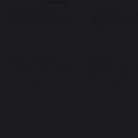
COS DE BAHA крем для
COS DE BAHA зволо
обличчя Vitamin E 5% Facial
крем для обличчя Mul
Cream із вітаміном Е 120 мл
Moisture Cream 50 
Арт: 5282
Арт: 5410
0
0
Закінчилось
Закінчилось
795 грн.
655 грн.
995 грн.
Купити
Купити
Купити в 1 клік
Купити в 1 кл