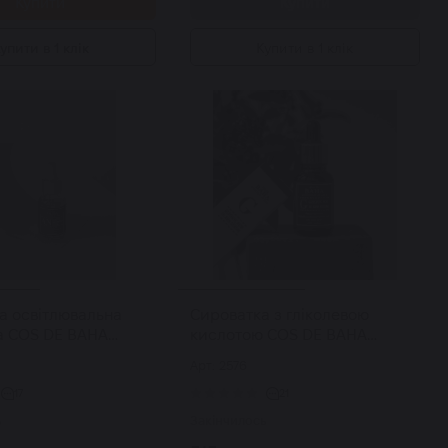
Купити
Купити
упити в 1 клік
Купити в 1 клік
а освітлювальна
Cироватка з гліколевою
а COS DE BAHA
кислотою COS DE BAHA
% + Niacinamide 5%
Glycolic Acid 10 AHA Serum 30
Арт: 2576
мл
17
21
ь
Закінчилось