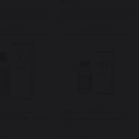
515 грн.
Купити
Купити
упити в 1 клік
Купити в 1 клік
а з ніацинамідом
Сироватка освітлювальна з
HA Niacinamide 10
транексамовою кислотою
 мл
COS DE BAHA TN Tranexamic
Арт: 3514
Acid Niacinamide Serum 30 мл
25
13