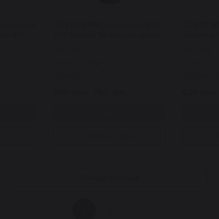
жувальний
COS DE BAHA сироватка Multi
COS DE B
ti Vita
Vita Booster Serum для шкіри
обличчя і
мл
обличчя 50 мл
Ceramide 
Арт: 5411
Арт: 5449
Cream 45
2
Закінчилось
Закінчилос
950 грн.
760 грн.
625 грн.
Купити
ік
Купити в 1 клік
К
Показати більше
1
2
→