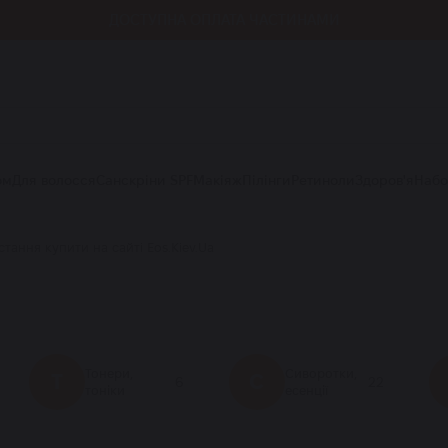
ДОСТУПНА ОПЛАТА ЧАСТИНАМИ
ом
Для волосся
Санскріни SPF
Макіяж
Пілінги
Ретиноли
Здоров'я
Наб
ання купити на сайті Eos.Kiev.Ua
Тонери,
Сиворотки,
Т
С
6
22
тоніки
есенції