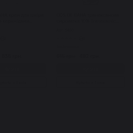
AHA крем для шкіри
COS DE BAHA транексамова
з керамідами
сироватка 10% Tranexamic
1% + Niacinamide
Acid 10% Serum 30 мл
Арт: 5450
 мл
2
0
ь
Закінчилось
535 грн.
615 грн.
492 грн.
Купити
Купити
упити в 1 клік
Купити в 1 клік