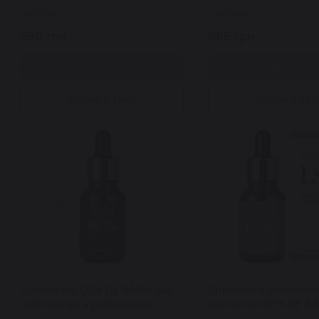
Закінчилось
Закінчилось
560 грн.
685 грн.
Купити
Купити
Купити в 1 клік
Купити в 1 кл
Сироватка COS DE BAHA, що
Сироватка з молоч
омолоджує з ретинолом
кислотою COS DE BA
Retinol 2,5 Serum 30 мл
Acad 12,5% Serum 3