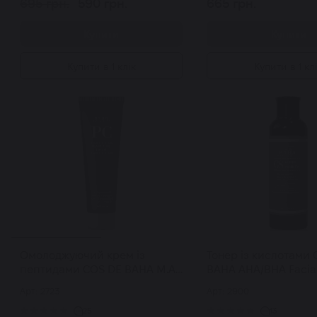
695 грн.
590 грн.
665 грн.
Купити
Купити
Купити в 1 клік
Купити в 1 кл
Омолоджуючий крем із
Тонер із кислотами
пептидами COS DE BAHA M.A
BAHA AHA/BHA Facial
Peptide Cream 45 мл
200 мл
Арт: 2723
Арт: 2900
25
13