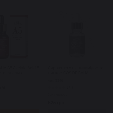
HA A5 Azelaic Acid 5
Сироватка з ніацинамідом та
отизапальна
цинком COS DE BAHA
 із азелаіновою
Niacinamide 20% + Zinc 4% 30
Арт: 3349
 30 мл
мл
6
13
Закінчилось
625 грн.