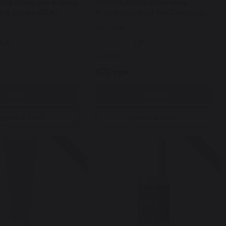
AHA крем для жирної
COS DE BAHA крем-гель
ing Cream 45 мл
Hyaluronic Acid Gel Cream із
гіалуроновою кислотою 120
Арт: 5281
мл
0
0
ь
Закінчилось
670 грн.
Купити
Купити
упити в 1 клік
Купити в 1 клік
Знижка 14%
Знижка 20%