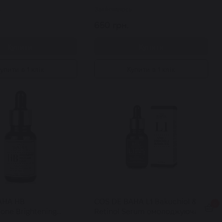
ь
Закінчилось
650 грн.
Купити
Купити
упити в 1 клік
Купити в 1 клік
AHA HB
COS DE BAHA L1 Bakuchiol &
0
one Brightening
Retinol Serum омолоджуюча
від пігментаціі із
сиворотка із бакучіолом та