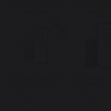
Купити
Купити
Купити в 1 клік
Купити в 1 кл
Знижка 15%
Тонер з ніацинамідом COS DE
Тонік COS DE BAHA в
BAHA Nt Niacinamide Toner
саліциловою кисло
200 мл
COS DE BAHA Salicyli
Арт: 2570
Арт: 2567
BHA 2% Liquid 120 м
20
8
Закінчилось
Закінчилось