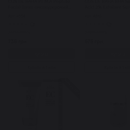
COS DE BAHA PT M.A Peptide
COS DE BAHA BHA Sal
Facial Toner омолоджуючий
Acid 2% Exfoliant Se
тонер із пептидами 200 мл
сировотка із саліц
Арт: 4354
Арт: 4810
кислотою 30 мл
1
1
Закінчилось
Закінчилось
735 грн.
575 грн.
Купити
Купити
Купити в 1 клік
Купити в 1 кл
Знижка 18%