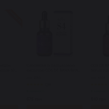
Знижка 8%
амідом
Сироватка із саліциловою
COS DE BA
amide 10
кислотою COS DE BAHA BHA
Serum пр
Salicylic Acid 4% Exfoliant
сировотка
Арт: 2569
Арт: 4804
Serum 30 мл
кислотою
19
В наявності
В наявності
575 грн.
610 грн.