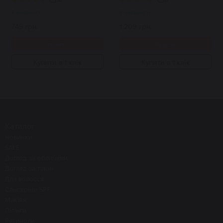
В наявності
В наявності
745 грн.
1 209 грн.
Купити
Купити
Купити в 1 клік
Купити в 1 клік
Каталог
Новинки
SALE
Догляд за обличчям
Догляд за тілом
Для волосся
Санскріни SPF
Макіяж
Пілінги
Ретиноли