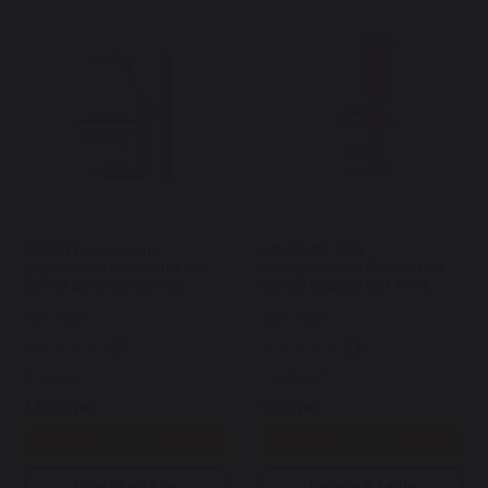
BRAVITY інтенсивно
HOUSE OF HUR
укріплююча cироватка для
очищувальний бальзам на
шиї та декольте Derma
основі ягід для всіх типів
Tightening Neck Ampoule 30
шкіри Purifying Cleansing
Арт: 7537
Арт: 7530
мл
Balm 50 мл
0
0
В наявності
В наявності
1 590 грн.
870 грн.
Купити
Купити
Купити в 1 клік
Купити в 1 клік