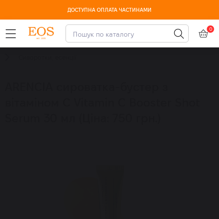
БЕЗКОШТОВНА доставка SPF обраних брендів
0
Сиворотки, есенції
ARENCIA сироватка-бустер з
вітаміном C Vitamin C Booster Shot
Serum 30 мл (Ціна: 750 грн.)