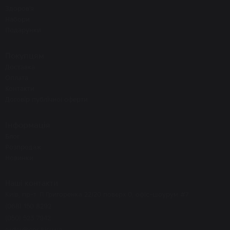
Здоров'я
Набори
Подарунки
Покупцям
Доставка
Оплата
Контакти
Договір публічної оферти
Інформація
Блог
Розпродаж
Новинки
Наші контакти
Київ, пр-т. П.Григоренка 22/20 поверх 0, офіс-шоурум #7
(068) 150 8292
(050) 523 7942
order@eos.kiev.ua