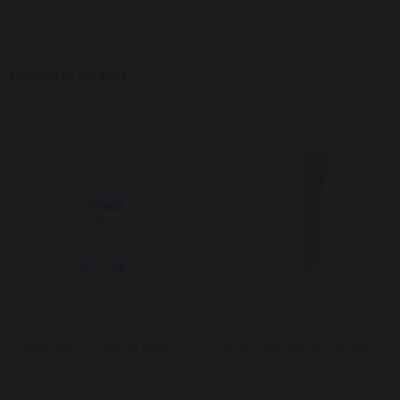
Купують разом
Лікувальна сироватка з
TRANSPARENT LAB Rose
ніацинамідом та цинком для
Calming Cleanser pH 5.5
проблемної шкіри JS DERMA
ніжний засіб для очищення
Acnetrix Control AC Serum 30
шкіри 150 мл
Арт: 2597
Арт: 4729
мл
56
27