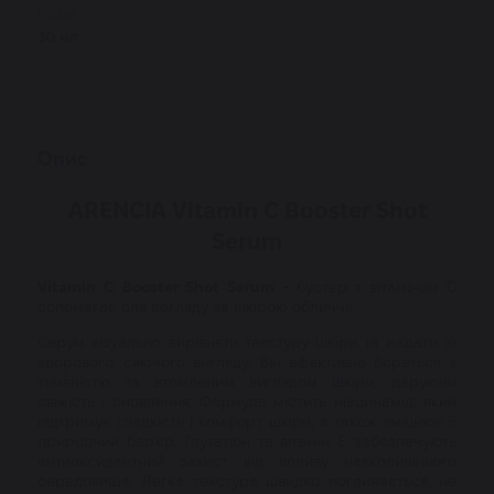
Об'єм
30 мл
Опис
ARENCIA Vitamin C Booster Shot
Serum
Vitamin C Booster Shot Serum
- бустер з вітаміном C
допомагає для догляду за шкірою обличчя.
Серум візуально вирівняти текстуру шкіри та надати їй
здорового, сяючого вигляду. Він ефективно бореться з
тьмяністю та втомленим виглядом шкіри, даруючи
свіжість і оновлення. Формула містить ніацинамід, який
підтримує гладкість і комфорт шкіри, а також зміцнює її
природний бар’єр. Глутатіон та вітамін E забезпечують
антиоксидантний захист від впливу навколишнього
середовища. Легка текстура швидко поглинається, не