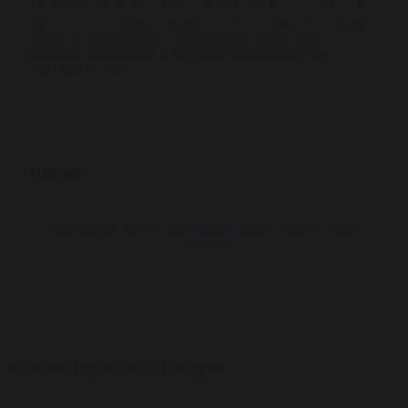
Незважаючи на те, що ми докладаємо всіх зусиль, щоб
цей список інгредієнтів був точним, час від часу продукт
може бути оновлений, тобто єдиним остаточним
списком інгредієнтів є той, який надруковано на
упаковці продукту.
Відгуки
Аби додати відгук, будь ласка,
зареєструйтеся
або
увійдіть
Рекомендуем переглянути