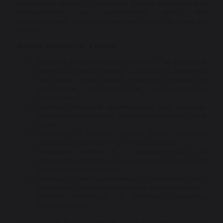
залишаючи липкості, що робить бустер ідеальним для
використання під зволожуючий крем або
сонцезахисний засіб, забезпечуючи сяйво та комфорт
щодня.
Активні компоненти у складі:
3-O-Етил аскорбінова кислота 5% - це стабільна
(некисла) форма вітаміну C, допомагає вирівняти
тон шкіри, надає сяйва, захищає клітинки від
руйнування забрудненнями навколишнього
середовища.
Глутатіон потужний антиоксидант, який зменшує
видимість темних плям та помітно вирівнює колір
шкіри.
Ніацинамід - зміцнює шкірний бар’єр, вирівнює
текстуру шкіри та робить її більш гладкою.
Токоферол (вітамін E) - захищає шкіру від
ушкоджень, спричинених вільними радикалами та
окислювальним стресом.
Пантенол - глибоко зволожує та заспокоює шкіру,
допомагає утримувати вологу на поверхні шкіри.
Алантоїн пом’якшує та доглядає, підтримує
здоров’я шкіри.
Рекомендації із застосування: після очищення нанесіть