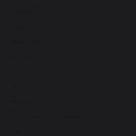
Тип косметики
Популярна
Виробник
ARENCIA
Країна виробництва
Південна Корея
Тип шкіри
Для всіх типів
Активний компонент
Вітамін С
Вік
для всіх
Вид
Сыворотка
Дія
Освіжає, Освітлює, Тонізує, Відбілює
Область застосування
Обличчя