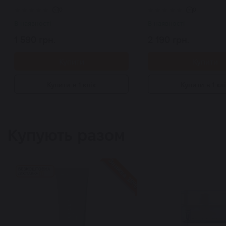
навколо очей з ПДРН 30 мл
in-One 120 мл
0
0
В наявності
В наявності
1 590 грн.
2 190 грн.
Купити
Купити
Купити в 1 клік
Купити в 1 кл
Купують разом
Знижка 18%