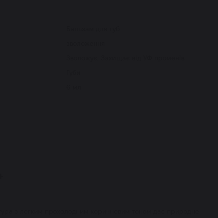
Бальзам для губ
зволоження
Зволожує, Захищає від УФ променів
Губи
6 мл
+
кстура з легким прохолодним коричневим тоном дає природне