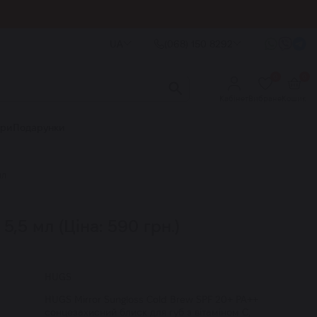
UA
(068) 150 8292
0
0
Кабінет
Вибране
Кошик
ори
Подарунки
мл
,5 мл (Ціна: 590 грн.)
HUGS
HUGS Mirror Sungloss Cold Brew SPF 20+ PA++
сонцезахисний блиск для губ з вітаміном С,