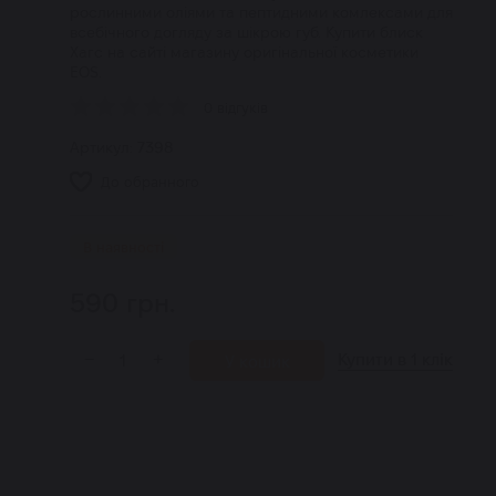
рослинними оліями та пептидними комлексами для
всебічного догляду за шікрою губ. Купити блиск
Хагс на сайті магазину оригінальної косметики
EOS.
0 відгуків
Артикул:
7398
До обранного
В наявності
590
грн.
Купити в 1 клік
−
+
У кошик