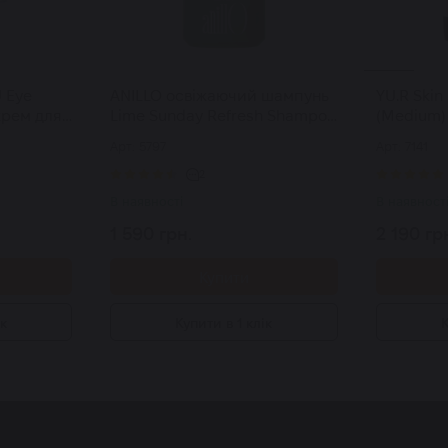
U Eye
ANILLO освіжаючий шампунь
YU.R Skin
крем для
Lime Sunday Refresh Shampoo
(Medium)
450 мл
крем для
Арт: 5797
Арт: 7141
беж) 50 
2
В наявності
В наявност
1 590 грн.
2 190 гр
Купити
ік
Купити в 1 клік
К