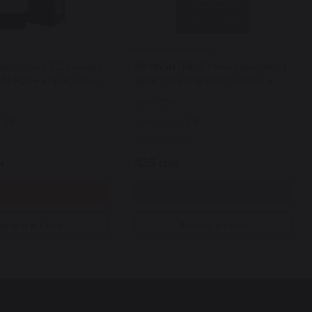
 Solution ССС Cream
BY WISHTREND Mandelic Acid
 SPF50+ коригуючий
Spot Clearing Patch патчі з
 обличчя (середній
мигдальною кислотою від
Арт: 7350
мл
висипань та постакне 39 шт
1
0
і
Закінчилось
н.
425 грн.
Купити
Купити
упити в 1 клік
Купити в 1 клік