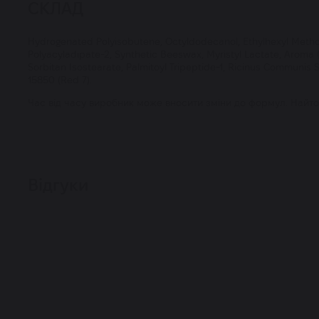
СКЛАД
Hydrogenated Polyisobutene, Octyldodecanol, Ethylhexyl Methox
Polyacyladipate-2, Synthetic Beeswax, Myristyl Lactate, Aroma (F
Sorbitan Isostearate, Palmitoyl Tripeptide-1, Ricinus Communis 
15850 (Red 7).
Час від часу виробник може вносити зміни до формул. Найто
Відгуки