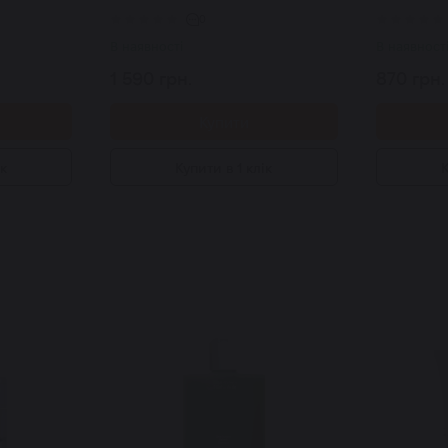
Tightening Neck Ampoule 30
шкіри Pur
мл
50 мл
0
В наявності
В наявност
1 590 грн.
870 грн.
Купити
ік
Купити в 1 клік
К