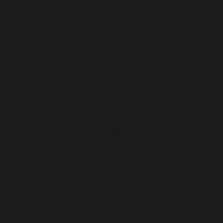
я
BRAVITY інтенсивно
HOUSE O
овими
укріплююча cироватка для
очищувал
aily All-
шиї та декольте Derma
основі ягі
Арт: 7537
Арт: 7530