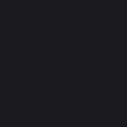
Виробник
HUGS
Країна виробництва
Україна
Тип шкіри
Для всіх типів
Активний компонент
Хімічні фільтри
Категорії:
Сонцезахисні креми
За губами
Санскріни SPF
Теги:
косметика з вітаміном С
косметика з пептидами
косметика з spf