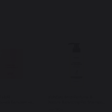
F HUR
KUNDAL Mild Perfume &
ьний бальзам на
Nature Balancing Pet Shampoo
д для всіх типів
Mellow Vanilla шампунь для
Арт: 7529