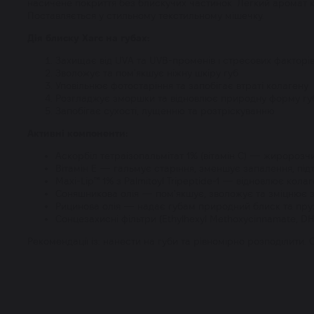
насичене покриття без блискучих частинок. Легкий аромат к
Поставляється у стильному текстильному мішечку.
Дія блиску Хагс на губах:
Захищає від UVA та UVB-променів і стресових фактор
Зволожує та пом'якшує ніжну шкіру губ
Уповільнює фотостаріння та запобігає втраті колагену
Розгладжує зморшки та відновлює природну форму гу
Запобігає сухості, лущенню та розтріскуванню
Активні компоненти:
Аскорбіл тетраізопальмітат 1% (вітамін С) — жиророзч
Вітамін Е — гальмує старіння, зменшує запалення, під
Maxi-Lip™ 1% з Palmitoyl Tripeptide-1 — відновлює кола
Соняшникова олія — пом'якшує, зволожує та зміцнює за
Рицинова олія — надає губам природний блиск та пру
Сонцезахисні фільтри (Ethylhexyl Methoxycinnamate, D
Рекомендації із: нанести на губи та рівномірно розподілити.