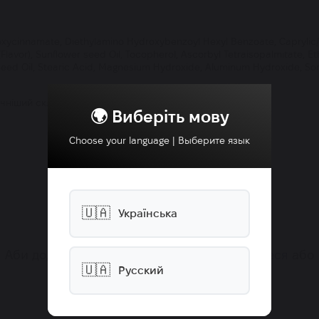
ycinnamate, Diethylamino Hydroxybenzoyl Hexyl Benzoate, Caprylic/Ca
lavor), Sunflower seed Oil, Tocopherol, Ascorbyl Tetraisopalmitate, Et
Seed Oil, Stearic Acid, Magnesium Hydroxide, Aluminum Hydroxide, Sorbi
чніший склад шукайте на упаковці продукту.
🌍 Виберіть мову
Choose your language | Выберите язык
🇺🇦
Українська
Аби додати відгук, будь ласка,
зареєструйтеся
або
🇺🇦
Русский
увійдіть