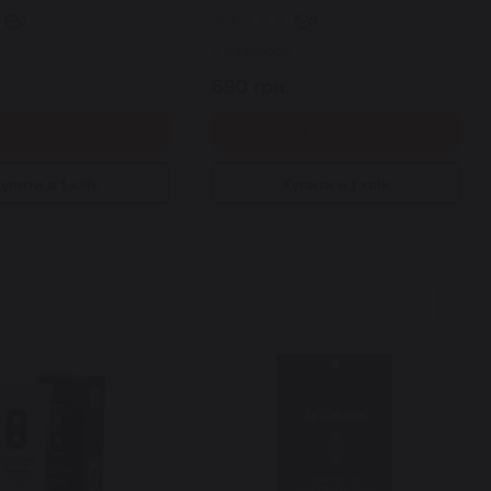
ifying Cleansing Balm
тварин парфумований 500
мл
0
0
і
В наявності
690 грн.
Купити
Купити
упити в 1 клік
Купити в 1 клік