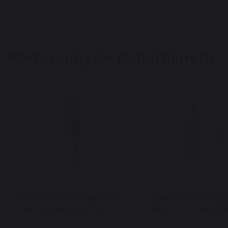
Рекомендуем переглянути
BRAVITY Derma Collagen Eye
BRAVITY емульсія дл
Cream ущільнюючий та
обличчя зі стовбур
регенеруючий крем для зони
клітинами Stemcell D
Арт: 7539
Арт: 7538