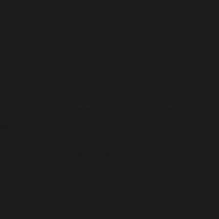
тину, уповільнює меланогенез, не провокує подразнення
шки
 UVA і UVB, запобігає опікам та фотостарінню