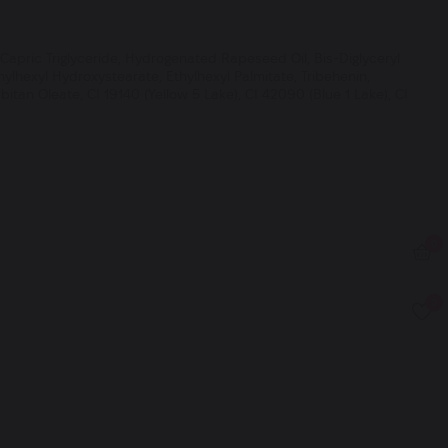
pric Triglyceride, Hydrogenated Rapeseed Oil, Bis-Diglyceryl
hylhexyl Hydroxystearate, Ethylhexyl Palmitate, Tribehenin,
tan Oleate, CI 19140 (Yellow 5 Lake), CI 42090 (Blue 1 Lake), CI
0
0