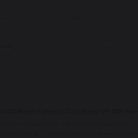
на
Вид
Ефект
Дія
 типів
Область застосування
фільтри
Об'єм
HUGS Mirror Sungloss Cold Brew SPF 20+ PA+
ахистом від променів типу А та В, для щоденного використання.
воложує, пом'якшує та запобігає фотостарінню. Напівпрозора те