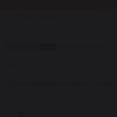
Оплата
Доставка
Контакти
Бонуси
Про нас
Блог
Бренди
Догляд за обличчям
Догляд за тіл
SALE
Новинки
Бренди
Головна
Догляд за обличчям
Сонцезахисні креми
HUGS сон
HUGS сонцезахисний блиск для губ Mir