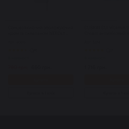
Сонцезахисний зволожуючий
CUSKIN CU: Vitamin 
крем із скваланом NEEDLY
Cream антивіковий 
Vegan Mild Moisture Sun SPF
очей 16 г
Арт: 4000
Арт: 5214
50+ PA++++ 50 мл
46
27
В наявності
В наявності
790 грн.
650 грн.
1 716 грн.
Купити
Купити
Купити в 1 клік
Купити в 1 кл