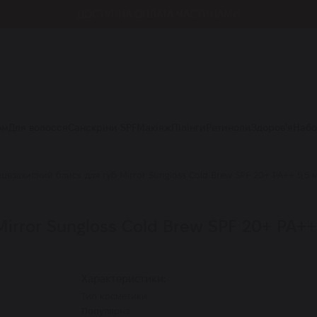
ДОСТУПНА ОПЛАТА ЧАСТИНАМИ
ом
Для волосся
Санскріни SPF
Макіяж
Пілінги
Ретиноли
Здоров'я
Наб
цезахисний блиск для губ Mirror Sungloss Cold Brew SPF 20+ PA++ 5,5 
ror Sungloss Cold Brew SPF 20+ PA++ 5
Характеристики:
Тип косметики
Популярна