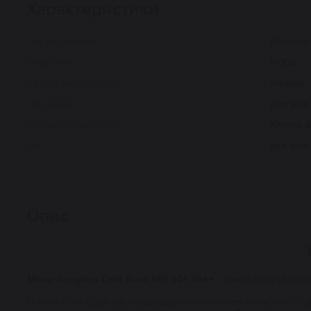
Характеристики
Тип косметики
Популяр
Виробник
HUGS
Країна виробництва
Україна
Тип шкіри
Для всіх
Активний компонент
Хімічні 
Вік
для всіх
Опис
Mirror Sungloss Cold Brew SPF 20+ PA++
- блиск для губ із з
Ніжний блиск для губ із підвищеним сонячним захистом — з