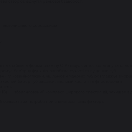
ави створює відчуття ранкової бадьорості.
ів навколишнього середовища
б
инна стабільна форма вітаміну С. Активує синтез колагену та елас
тримує бар'єрну функцію, запобігає сухості та лущенню губ
ген і глікозаміноглікани, ущільнює епідерміс губ, розгладжує змор
хисний бар'єр губ завдяки лінолевій кислоті та фітостеролам
жність
HHB) — збалансований комплекс широкого спектра дії, захищає від
 Оновлювати за потреби при впливі зовнішніх факторів.