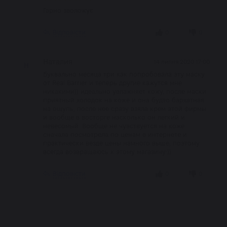
Гарно зволожує
Відповісти
0
0
Наталия
14 липня 2020 17:00
Н
Буквально месяца три как попробовала эту маску
от Real Barrier и теперь другие кажутся мне
никакими)) идеально увлажняет кожу, после маски
приятный холодок на коже и она будто бархатная
на ощупь, после нее сразу взяла крем этой фирмы
и вообще в восторге насколько он легкий и
невесомый. Вообще не чувствуется на коже.
сначала посмотрела по ценам в интернете и
практически везде цены намного выше, поэтому
всегда возвращаюсь к этому магазину:))
Відповісти
0
0