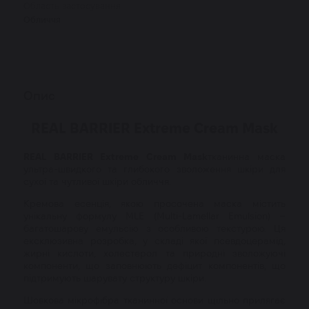
Область застосування
Обличчя
Опис
REAL BARRIER Extreme Cream Mask
REAL BARRIER Extreme Cream Mask
тканинна маска
ультра-швидкого та глибокого зволоження шкіри для
сухої та чутливої шкіри обличчя.
Кремова есенція, якою просочена маска містить
унікальну формулу MLE (Multi-Lamellar Emulsion) –
багатошарову емульсію з особливою текстурою. Ця
ексклюзивна розробка, у складі якої псевдоцерамід,
жирні кислоти, холестерол та природні зволожуючі
компоненти, що заповнюють дефіцит компонентів, що
підтримують шарувату структуру шкіри.
Шовкова мікрофібра тканинної основи щільно прилягає