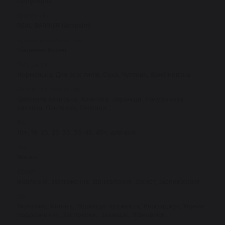
Популярна
Виробник
REAL BARRIER (Atopalm)
Країна виробництва
Південна Корея
Тип шкіри
Нормальна, Для всіх типів, Суха, Чутлива, Комбінована
Активний компонент
Центелла Азіатська, Алантоїн, Цераміди, Гіалуронова
кислота, Пантенол, Пептиди
Вік
10+, 18-25, 25-35, 35-45, 45+, для всіх
Вид
Маска
Ефект
живлення, зволоження, відновлення, захист, заспокоєння
Дія
Укріплює, Живить, Підвищує пружність, Розгладжує, Усуває
подразнення, Заспокоює, Захищає, Відновлює