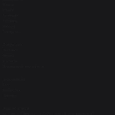
Макіяж
Пілінги
Ретиноли
Здоров'я
Набори
Подарунки
Покупцям
Доставка
Оплата
Контакти
Договір публічної оферти
Інформація
Блог
Розпродаж
Новинки
Наші контакти
Київ, пр-т. П.Григоренка 22/20 поверх 0, офіс-шоурум #7