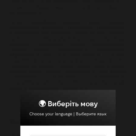
помістіть лист на чисту/тонізовану шкіру. Зачекайте 15-
20 хвилин і обережно видаліть маску. Використовувати
за необхідності.
Склад: Water/Aqua, Butylene glycol, Glycerin,
Caprylic/capric triglyceride, Dimethicone, 1,2-Hexanediol,
Cyclopentasiloxane, Panthenol, Madecassoside, Centella
asiatica extract, Myristoyl/palmitoyl oxostearmide/, Acetyl
glutamine, Hydrogenated lecithin, Bacillus/Soybean
ferment extract, Oligopeptide-1, Oligopeptide-2,
Oligopeptide-3, Folic acid, Hexapeptide-11, Lavandula
angustifolia (Lavender) oil, Vetiveria ziza oil, Polysorbate 60,
Glycereth-26, Betaine, Cetearyl alcohol, Cetearyl olivate,
Sorbitan olivate, Arginine, Acrylates/c10-30 alkyl acrylate
crosspolymer, Hydroxyethyl acrylate/sodium
acryloyldimety hyaluronate, Sorbitan isostearate, Caprylyl
glycol, Ethylhexylglycerin, Disodium EDTA
🌍 Виберіть мову
Choose your language | Выберите язык
Відгуки
4.82 з 5 зірок
- середня оцінка покупців