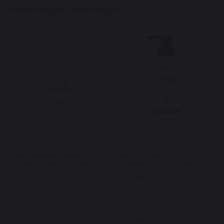
Рекомендуем переглянути
HOUSE OF HUR
KUNDAL Mild Perfume &
очищувальний бальзам на
Nature Balancing Pet
основі ягід для всіх типів
Shampoo Mellow Vanilla
шкіри Purifying Cleansing
шампунь для тварин
Арт: 7530
Арт: 7529
Balm 50 мл
парфумований 500 мл
0
0
В наявності
В наявності
870 грн.
690 грн.