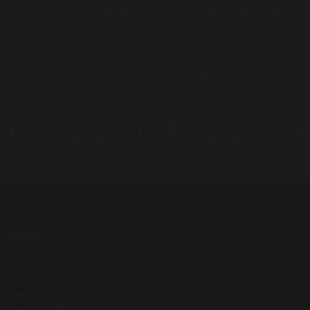
Essence Soothing Mask 25г
зволожуючий балансуючий
крем 50 мл
Арт: 2291
Арт: 2293
36
71
В наявності
В наявності
186 грн.
1 848 грн.
Купити
Купити
Купити в 1 клік
Купити в 1 клік
Каталог
Новинки
SALE
Догляд за обличчям
Догляд за тілом
Для волосся
Санскріни SPF