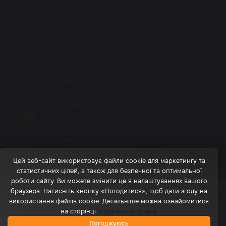
(068) 150 8292
(050) 523 7942
order@eos.kiev.ua
Часи роботи
10.00-20.00
Без перерви та вихідних
Ми в соціальних мережах
Приймаємо до оплати
Цей веб-сайт використовує файли cookie для маркетингу та
статистичних цілей, а також для безпечної та оптимальної
роботи сайту. Ви можете змінити це в налаштуваннях вашого
браузера. Натисніть кнопку «Погодитися», щоб дати згоду на
© 2026 eos.kiev.ua - Інтернет-магазин брендової косметики
використання файлів cookie. Детальніше можна ознайомитися
на сторінці
Угода користувача.
Політика обробки персональних даних
0
Погоджуюсь
Головна
Обране
Каталог
Кошик
Профіль