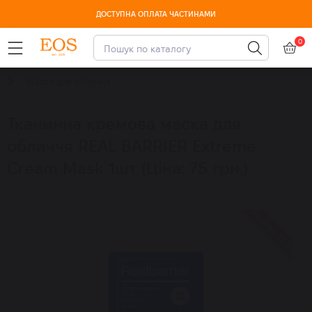
ДОСТУПНА ОПЛАТА ЧАСТИНАМИ
0
Маски для обличчя
Тканинна кремова маска для
обличчя REAL BARRIER Extreme
Cream Mask 1шт (Ціна: 75 грн.)
Знижка 21%