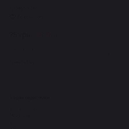
Артикул:
2032
До обранного
75
грн.
95
грн.
−
+
Нема в наявності
Купити в 1 клік
Характеристики
Клас косметики
Мас-маркет
Тип косметики