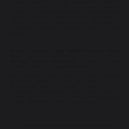
до шкіри, дозволяючи шкірі максимально увібрати
корисні компоненти. Листок просочений кремовою
есенцією, яка допомагає наповнити шкіру необхідною
вологою та поживними компонентами, а також захищає
шкірний покрив від агресивного впливу навколишнього
середовища, відновлює структуру шкіри та усуває
лущення.
Активні інгредієнти REAL BARRIER Extreme Cream
Mask
: пантенол, мадекасосид, екстракт центели
азіатської, керамід NP (керамід 3), лецитин, олина,
алантоїн, аденозин, гіалуронова кислота.
Маска миттєво наповнює шкіру, та сприяє тривалому
утриманню вологи, завдяки чому шкіра надійно
захищена від виникнення лущень та подразнень. При
регулярному використанні шкіра розгладжується,
набуває здорового та свіжого вигляду, зникають шкірні
заломи, спричинені недоліком зволоження.
Спосіб застосування: перед відкриттям трохи пам'ятайте
лист, щоб рідина добре перемішалася. Після очищення