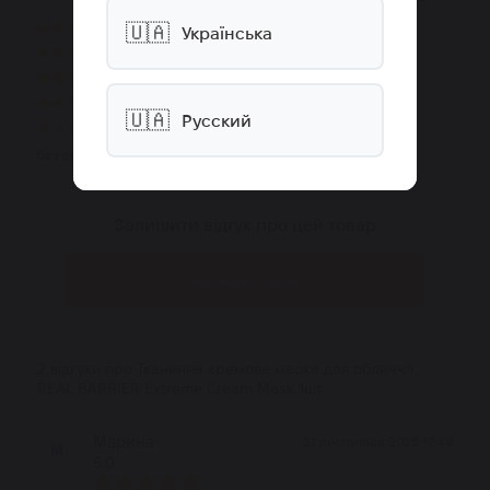
🇺🇦
1 відгук
Українська
0 відгуків
0 відгуків
0 відгуків
🇺🇦
Русский
0 відгуків
1 відгук
без оцінки
Залишити відгук про цей товар
Написати відгук
2 відгуки про Тканинна кремова маска для обличчя
REAL BARRIER Extreme Cream Mask 1шт
Марина
21 листопада 2025 17:49
М
5.0