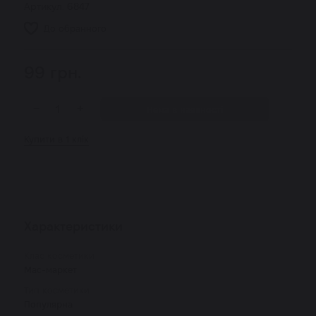
Артикул:
6847
До обранного
99
грн.
−
+
Нема в наявності
Купити в 1 клік
Характеристики
Клас косметики
Мас-маркет
Тип косметики
Популярна