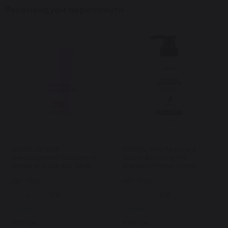
Рекомендуем переглянути
HOUSE OF HUR
KUNDAL Mild Perfume &
очищувальний бальзам на
Nature Balancing Pet
основі ягід для всіх типів
Shampoo Mellow Vanilla
шкіри Purifying Cleansing
шампунь для тварин
Арт: 7530
Арт: 7529
Balm 50 мл
парфумований 500 мл
0
0
В наявності
В наявності
870 грн.
690 грн.