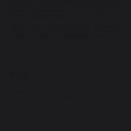
Hyaluronate, Sodium Guaiazulene Sulfonate, Potassium
Hyaluronate, Ammonium Acryloyldimethyltaurate/VP
Copolymer, Ethylhexylglycerin, Disodium EDTA, Dipropylene
Glycol, Hydroxyacetophenone.
*Ми намагаємося, щоб список інгредієнтів був гранично
точним, але час від часу виробник може вносити зміни
до формул. Найточніший склад шукайте на упаковці
продукту.
Відгуки
Аби додати відгук, будь ласка,
зареєструйтеся
або
увійдіть