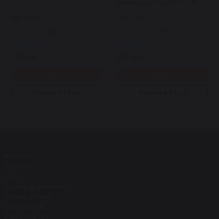
Essence Soothing Mask 25г
Арт: 6663
Арт: 2291
7
36
В наявності
В наявності
375 грн.
186 грн.
Купити
Купити
Купити в 1 клік
Купити в 1 клік
Каталог
Новинки
SALE
Догляд за обличчям
Догляд за тілом
Для волосся
Санскріни SPF