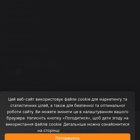
(068) 150 8292
(050) 523 7942
order@eos.kiev.ua
Часи роботи
10.00-20.00
Без перерви та вихідних
Ми в соціальних мережах
Приймаємо до оплати
Цей веб-сайт використовує файли cookie для маркетингу та
статистичних цілей, а також для безпечної та оптимальної
роботи сайту. Ви можете змінити це в налаштуваннях вашого
браузера. Натисніть кнопку «Погодитися», щоб дати згоду на
© 2026 eos.kiev.ua - Інтернет-магазин брендової косметики
використання файлів cookie. Детальніше можна ознайомитися
на сторінці
Угода користувача.
Політика обробки персональних даних
0
Погоджуюсь
Головна
Обране
Каталог
Кошик
Профіль