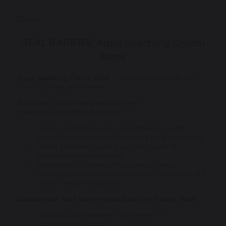
Опис
REAL BARRIER Aqua Soothing Cream
Mask
Aqua Soothing Cream Mask
- тканинна заспокійлива
маска для шкіри обличчя.
Властивості задля яких варто купити
тканинну маску REAL BARRIER:
надає заспокійливу дію та допомагає зняти
свербіж, почервоніння, набряклість та запалення
надає антибактеріальну дію, тонізуючи та
освіжаючи колір обличчя
ефективно заспокоює подразнену шкіру,
охолоджує та інтенсивно зволожує, проникаючи в
глибокі шари епідермісу
Особливості Real Barrier Aqua Soothing Cream Mask:
Підходить для чутливої, проблемної та
комбінованої шкіри;