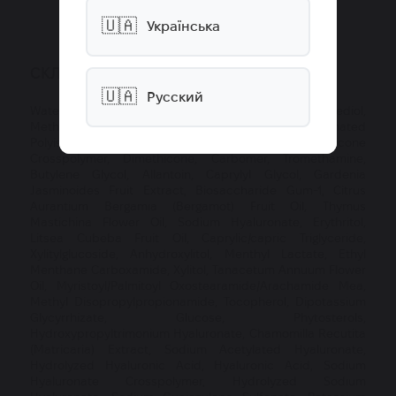
🇺🇦
Українська
СКЛАД
🇺🇦
Русский
Water/aqua, Glycerin, Cyclopentasiloxane, 1,2-Hexanediol,
Methylpropanediol, Cyclohexasiloxane, Hydrogenated
Polyisobutene, Dimethicone/Vinyl Dimethicone
Crosspolymer, Dimethicone, Carbomer, Tromethamine,
Butylene Glycol, Allantoin, Caprylyl Glycol, Gardenia
Jasminoides Fruit Extract, Biosaccharide Gum-1, Citrus
Aurantium Bergamia (Bergamot) Fruit Oil, Thymus
Mastichina Flower Oil, Sodium Hyaluronate, Erythritol,
Litsea Cubeba Fruit Oil, Caprylic/capric Triglyceride,
Xylitylglucoside, Anhydroxylitol, Menthyl Lactate, Ethyl
Menthane Carboxamide, Xylitol, Tanacetum Annuum Flower
Oil, Myristoyl/Palmitoyl Oxostearamide/Arachamide Mea,
Methyl Disopropylpropionamide, Tocopherol, Dipotassium
Glycyrrhizate, Glucose, Phytosterols,
Hydroxypropyltrimonium Hyaluronate, Chamomilla Recutita
(Matricaria) Extract, Sodium Acetylated Hyaluronate,
Hydrolyzed Hyaluronic Acid, Hyaluronic Acid, Sodium
Hyaluronate Crosspolymer, Hydrolyzed Sodium