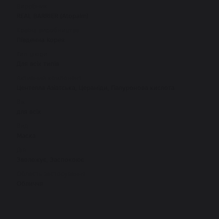
Виробник
REAL BARRIER (Atopalm)
Країна виробництва
Південна Корея
Тип шкіри
Для всіх типів
Активний компонент
Центелла Азіатська, Цераміди, Гіалуронова кислота
Вік
для всіх
Вид
Маска
Дія
Зволожує, Заспокоює
Область застосування
Обличчя