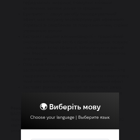
передчасних зморшок, стимулює клітинне
оновлення, загоює ранки та тріщинки.
Еритритол – дарує засобу охолоджувальний
ефект, має потужну заспокійливу дію, ефективно
бореться зі свербінням та подразненнями, сприяє
утриманню вологи.
Екстракт гарденії жасминовидної – традиційний
омолоджувальний засіб східної медицини, освіжає
і покращує колір обличчя, забезпечуючи рівний
тон. Має захисні, відновлювальні та антисептичні
властивості.
Олія квітів блакитної пижми – має виражені
заспокійливі властивості, знімає почервоніння та
подразнення. Є природним джерелом хамазулену,
який має регенеруючий та загоювальний ефект.
Екстракт ромашки – тонізує та зволожує шкіру,
усуває сухість і лущення, захищає від зовнішніх
подразників.
🌍 Виберіть мову
Рекомендації із застосування:
вийміть маску REAL
BARRIER Aqua Soothing Cream Mask та нанесіть на
Choose your language | Выберите язык
попередньо очищену шкіру. Зніміть маску через 10-20
хвилин і легкими масажними рухами дозвольте
залишкам есенції ввібратися в шкіру.