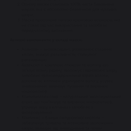
Основу маски становить 100% чиста бавовняна
марля, яка є абсолютно безпечною для чутливої
шкіри;
Маска просочена легкою кремовою есенцією, яка
не стікає під час використання та запобігає
передчасному висиханню.
Активні компоненти у складі маски:
Алантоїн – антиоксидант, уповільнює старіння
клітин, знижує реактивність, стимулює
регенерацію.
Акваксил – комплекс глюкози та ксиліту, що
зв’язує вільну рідину, зволожує і відновлює шкіру,
запобігає трансепідермальній втраті вологи,
допомагає клітинам утримувати вологу, усуває
зневоднення, зменшує лущення та вирівнює
мікрорельєф.
Ксилитилглюкозид – натуральний зволожувальний
агент, що пом’якшує та вирівнює мікрорельєф,
утримує воду в клітинах і запобігає її
випаровуванню.
Комплекс з 8 видів гіалуронової кислоти –
забезпечує тривале та інтенсивне зволоження
шкіри, захищає від зневоднення та появи