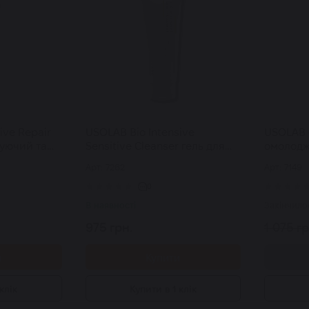
ive Repair
USOLAB Bio Intensive
USOLAB 
уючий та
Sensitive Cleanser гель для
омолодж
ь для
вмивання чутливої та
вмивання
Арт: 7262
Арт: 7149
проблемної шкіри 120 мл
Brighten
0
В наявності
Закінчило
975 грн.
1 075 гр
и
Купити
клік
Купити в 1 клік