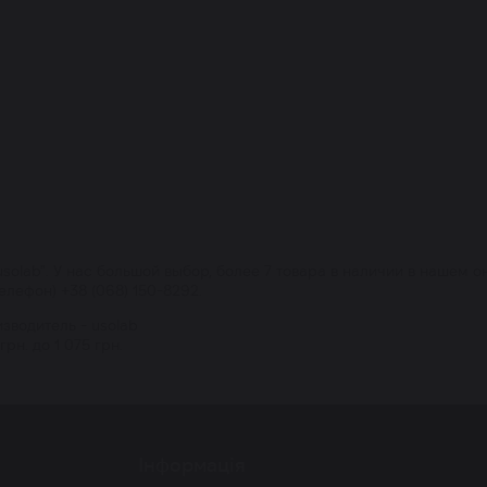
usolab". У нас большой выбор, более 7 товара в наличии в нашем о
телефон) +38 (068) 150-8292.
зводитель - usolab
рн. до 1 075 грн.
Інформація