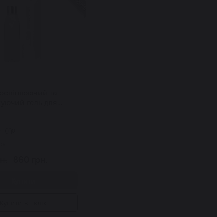
освітлюючий та
уючий гель для
 Bio Intensive
ing Cleanser 150 мл
0
сь
н.
860 грн.
Купити
Купити в 1 клік