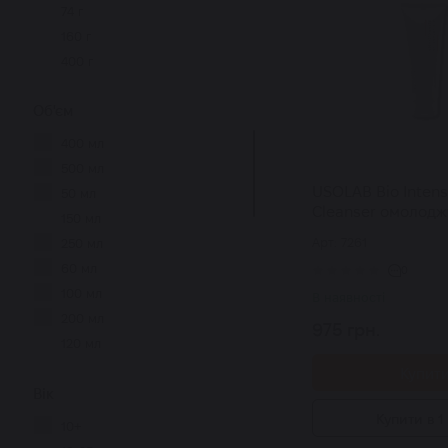
74 г
160 г
400 г
Об'єм
400 мл
500 мл
USOLAB Bio Intens
50 мл
Cleanser омолодж
150 мл
регенеруючий гел
Арт: 7261
250 мл
вмивання 120 мл
60 мл
0
100 мл
В наявності
200 мл
975 грн.
120 мл
130 мл
Купит
Вік
30 мл
25 мл
Купити в 1 
10+
300 мл