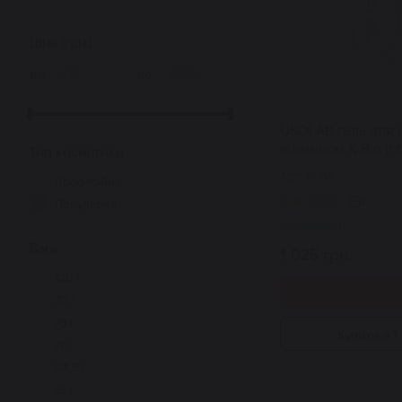
Ціна (грн.)
від
до
USOLAB гель для 
вітаміном К Bio In
Тип косметики
Foaming K Cleanse
Арт: 6065
Професійна
2
Популярна
В наявності
Вага
1 025 грн.
120 г
Купит
70 г
75 г
Купити в 1 
71 г
93,5 г
13 г