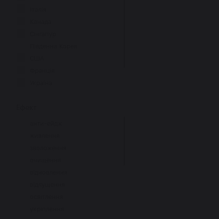
Італія
Канада
Сінгапур
Південна Корея
США
Франція
Україна
Іспанія
Ефект
Індія
анти-ейдж
живлення
зволоження
очищення
відновлення
відлущення
освітлення
укріплення