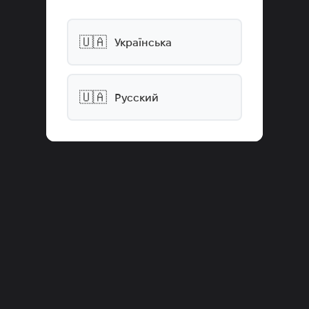
🇺🇦
Українська
🇺🇦
Русский