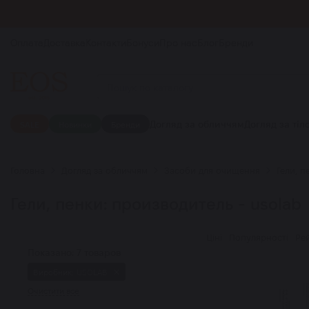
Оплата
Доставка
Контакти
Бонуси
Про нас
Блог
Бренди
Догляд за обличчям
Догляд за тіл
SALE
Новинки
Бренди
Головна
Догляд за обличчям
Засоби для очищення
Гели, п
Гели, пенки: производитель - usolab
Ціні
Популярності
Ре
Показано: 7 товаров
Виробник:
USOLAB
✕
Очистити все