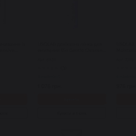
вмивання із
USOLAB делікатна пінка для
USOLAB B
tensive
вмивання Bio Gentle Cleanser
Moisturi
r 120 мл
Foam 150 мл
вмиванн
Арт: 6830
Арт: 7259
чутливої
0
В наявності
В наявнос
1 075 грн.
975 грн
и
Купити
клік
Купити в 1 клік