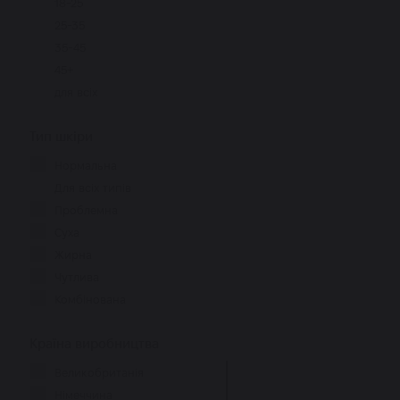
18-25
160 мл
25-35
180 мл
35-45
145 мл
45+
80 мл
для всіх
236 мл
125 мл
Тип шкіри
140 мл
Нормальна
155 мл
Для всіх типів
235 мл
Проблемна
177 мл
Суха
Жирна
Чутлива
Комбінована
Країна виробництва
Великобританія
Німеччина