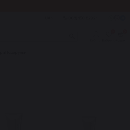
UA
(068) 150 8292
0
0
Кабінет
Вибране
Кошик
ори
Подарунки