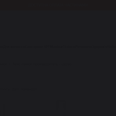
ДОСТУПНА ОПЛАТА ЧАСТИНАМИ
ом
Для волосся
Санскріни SPF
Макіяж
Пілінги
Ретиноли
Здоров'я
Наб
енки
Гели, пенки: производитель - usolab
йтингу
Даті
Наявності