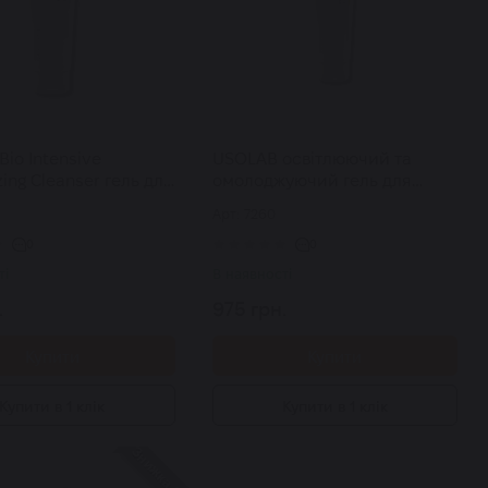
io Intensive
USOLAB освітлюючий та
zing Cleanser гель для
омолоджуючий гель для
я зневодненої та
вмивання Bio Intensive
Арт: 7260
 шкіри 120 мл
Brightening Cleanser 120 мл
0
0
ті
В наявності
.
975 грн.
Купити
Купити
Купити в 1 клік
Купити в 1 клік
Знижка 20%