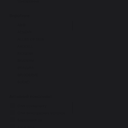
тонізування
захист
Виробник
заспокоєння
глибоке очищення
ABIB
звуження пор
ACNEMY
матування
ALLIES OF SKIN
анти акне
AROCELL
регенерація
BIOGENA
від куперозу
BRADERM
від пігментації
BRAVURA
антиоксидант
BRIODERME
сяяння
BUENO
CELIMAX
Активний компонент
COSRX
CUSKIN
Олія соняшнику
DCL
Олія виноградних кісточок
DEAR, KLAIRS
Березовий сік
DERMA FACTORY
Алое Віра