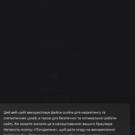
шоурум #7
(068) 150 8292
(050) 523 7942
order@eos.kiev.ua
Часи роботи
10.00-20.00
Без перерви та вихідних
Ми в соціальних мережах
Приймаємо до оплати
Цей веб-сайт використовує файли cookie для маркетингу та
статистичних цілей, а також для безпечної та оптимальної роботи
сайту. Ви можете змінити це в налаштуваннях вашого браузера.
Натисніть кнопку «Погодитися», щоб дати згоду на використання