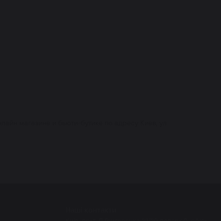
нлайн магазине и бьюти-бутике по адресу Киев, ул.
Наші контакти
Київ, пр-т. П.Григоренка 22/20 поверх 0, офіс-