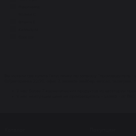
DERMAFIRM
Ніацинамід
DERMALOGICA
Вітамін С
DERMASKILL
Вітамін Е
DR. ALTHEA
Календула
DR.CEURACLE
Олія ши
DR.JART+
Олія кокосу
EKSEPTION
Зелений чай
ELEMIS
Папайя
ETUDE HOUSE
Сода
GEEK&GORGEOUS
Олія пінника
Вы искали где купить Гели, пенки по запросу: "производитель - 
HOLIFROG
П.Григоренка 22/20, офис 7, звоните (вайбер, ватсап, телеграм, 
Гліцерин
HYGGEE
Центелла Азіатська
У нас более 7 косметических продуктов из категории прои
IM FROM
У нас наилучшие цена на производитель - usolab - от 860 г
Гамамеліс
INNOAESTHETICS
Чайне дерево
ISNTREE
Лаванда
INSTYTUTUM
Бетаїн
JS DERMA
Бергамот
Каталог
Покупцям
LAGOM
Глутатіон