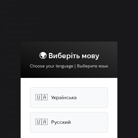
Новинки
SALE
Догляд за обличчям
Догляд за тілом
Для волосся
Санскріни SPF
Макіяж
Пілінги
🌍 Виберіть мову
Ретиноли
Здоров'я
Choose your language | Выберите язык
Набори
Подарунки
Покупцям
🇺🇦
Українська
Доставка
Оплата
Контакти
Договір публічної оферти
🇺🇦
Русский
Інформація