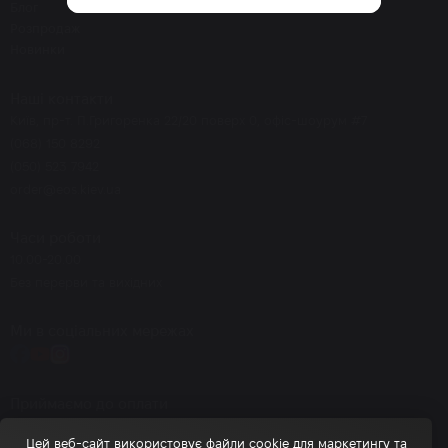
Блог
Розпродаж
Новинки
Наші контакти
Київ, пр-т. П.Григоренка 22/20 поверх 0, офіс-шоурум #7
(068) 150 8292
(050) 523 7942
order@eos.kiev.ua
Часи роботи
10.00-20.00
Без перерви та вихідних
Ми в соціальних мережах
Приймаємо до оплати
Цей веб-сайт використовує файли cookie для маркетингу та