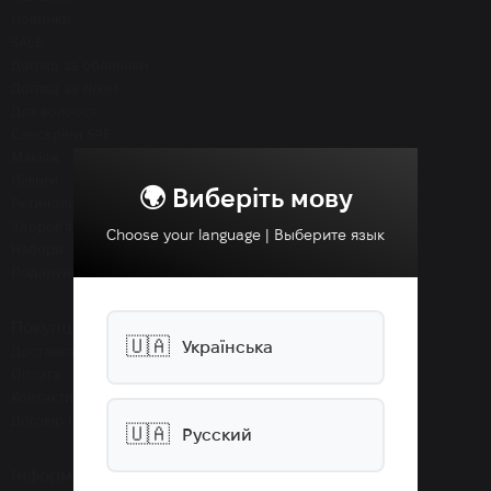
Новинки
SALE
Догляд за обличчям
Догляд за тілом
Для волосся
Санскріни SPF
Макіяж
Пілінги
🌍 Виберіть мову
Ретиноли
Здоров'я
Choose your language | Выберите язык
Набори
Подарунки
Покупцям
🇺🇦
Українська
Доставка
Оплата
Контакти
Договір публічної оферти
🇺🇦
Русский
Інформація