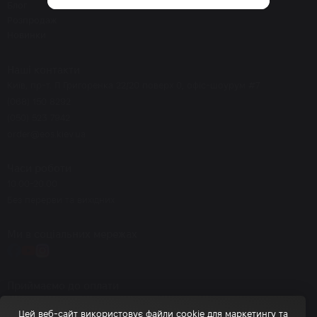
Блог
Розпродаж
Новинки
Наші контакти
Київ, пр-т. П.Григоренка 22/20 поверх 0, офіс-шоурум #7
(068) 150 8292
(050) 523 7942
order@eos.kiev.ua
Часи роботи
10.00-20.00
Без перерви та вихідних
Ми в соціальних мережах
Приймаємо до оплати
Цей веб-сайт використовує файли cookie для маркетингу та