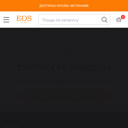
ДОСТУПНА ОПЛАТА ЧАСТИНАМИ
0
-15% CUSKIN з 10-13 серпня
СТОРІНКА НЕ ЗНАЙДЕНА
Сторінка, яку ви шукаєте, не існує або переміщена.
Повернутись на головну сторінку
Каталог