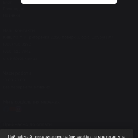
Блог
Розпродаж
Новинки
Наші контакти
Київ, пр-т. П.Григоренка 22/20 поверх 0, офіс-шоурум #7
(068) 150 8292
(050) 523 7942
order@eos.kiev.ua
Часи роботи
10.00-20.00
Без перерви та вихідних
Ми в соціальних мережах
Приймаємо до оплати
Цей веб-сайт використовує файли cookie для маркетингу та