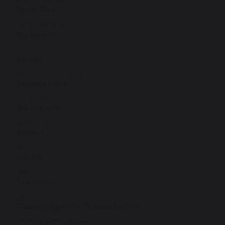
Професійна
Тип косметики
Професійна
Виробник
USOLAB
Країна виробництва
Південна Корея
Тип шкіри
Для всіх типів
Активний компонент
Вітамін С
Вік
для всіх
Вид
Сыворотка
Дія
Підвищує пружність, Освіжає, Відбілює
Область застосування