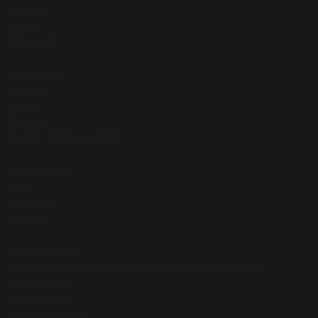
Здоров'я
Набори
Подарунки
Покупцям
Доставка
Оплата
Контакти
Договір публічної оферти
Інформація
Блог
Розпродаж
Новинки
Наші контакти
Київ, пр-т. П.Григоренка 22/20 поверх 0, офіс-шоурум #7
(068) 150 8292
(050) 523 7942
order@eos.kiev.ua