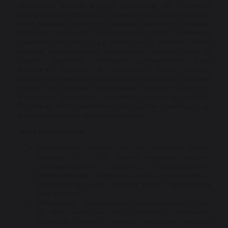
шкідливого впливу вільних радикалів, які сприяють
передчасному старінню. Стимулюючи синтез колагену,
вона зміцнює судини та зменшує видимість зморшок,
підвищує пружність і еластичність. Надає антивікову
корекцію, роблячи шкіру молодою та сяючою. Також
виявляє протизапальні властивості, звужує пори та
сприяє усуненню постакне, допомагаючи шкірі
виглядати гладкою та здоровою. Також завдяки
концентрованому складу ампули зміцнюється шкірний
бар'єр, що сприяє запобіганню втрати вологи та
знижується ймовірність утворення шрамів від прищів.
Регулярне застосування засобу курсом призводить до
вирівнювання тону та текстури шкіри.
Активні компоненти:
Аскорбінова кислота та дві стабільні форми
вітаміну С - такі форми вітаміну надають
антиоксидантний захист, перешкоджають
передчасному старінню шкіри, освітлюють і
відновлюють шкіру, надають тонус і вирівнюють
мікрорельєф.
Ніацинамід - водорозчинна форма вітаміну групи
В, яка необхідна для клітинного оновлення.
Підвищує гнучкість тканин, покращує текстуру,