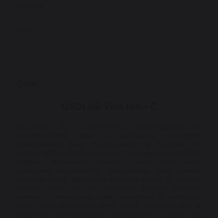
Обличчя
Об'єм
20 мл
Опис
USOLAB Vita Ion - C
Vita Ion - C - сироватка з освітлювальною та
омолоджуючою дією є унікальною формулою
молекулярних іонів, перетворених на порошок, що
містить 99% чистого вітаміну С, сертифікованого KFDA.
Завдяки потужному вітаміну С,засіб має низку
унікальних властивостей. Насамперед вона активно
освітлює шкіру, видаляючи пігментні плями та коригує
відтінок шкіри. Це стає можливим завдяки здатності
вітаміну C пригнічувати зайву пігментацію та запобігати
появі нових пігментних плям. Також сироватка діє як
потужний антиоксидант, захищаючи шкіру від