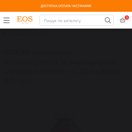
ДОСТУПНА ОПЛАТА ЧАСТИНАМИ
0
Сиворотки, есенції
USOLAB освітлююча,
антиоксидантна та омолоджуюча
сироватка Vita Ion - C 20 мл (Ціна:
925 грн.)