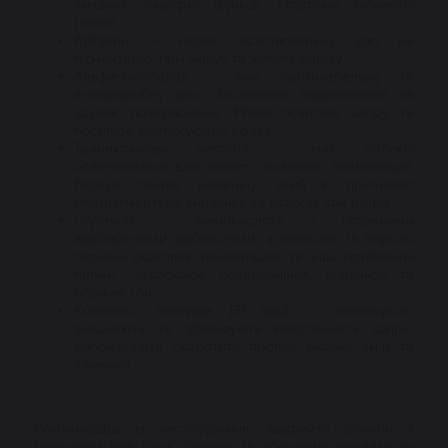
зміцнює бар'єрні функції. Освітлює пігментні
плями.
Арбутин – надає освітлювальну дію на
пігментацію, пом'якшує та живить дерму.
Альфа-бісаболол - має протизапальну та
антимікробну дію. Заспокоює подразнення та
усуває почервоніння. М'яко освітлює шкіру та
посилює зволожуючий ефект.
Транексамова кислота - має потужні
освітлювальні властивості, освітлює пігментацію,
блокує синтез меланіну, який є причиною
гіперпігментації, вирівнює та освіжає тон шкіри.
Глутатіон – амінокислота з потужними
відбілюючими здібностями, з легкістю та короткі
терміни освітлює пігментацію та інші проблемні
плями. Заспокоює почервоніння, вирівнює та
освіжає тон.
Комплекс пептидів (31 вид) – зволожують,
зміцнюють та збільшують еластичність шкіри,
допомагають скоротити прояви вікових змін та
в'янення.
Рекомендації із застосування: відкрийте флакон з
порошком Vita Ion-C Powder та обережно додайте до