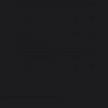
Непогана сироватка, малувато, але і ціна доступна.
Трохи липкувата, але недовго.
Відповісти
0
0
Наталія
3 жовтня 2025 10:20
Н
5.0
Користуюсь сироваткою 1.5 місяцв, шкіра стала
набагато світлішою і краще виглядає. Мені вона
навіть більше подобається ніж терамід.
Відповісти
0
0
Рекомендуем переглянути