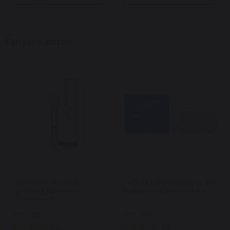
Купують разом
USOLAB Bio Advanced
USOLAB карбоксітерапія Bio
Lightening Eye Cream
Bubble Asco Solution Kit шт
освітлюючий,
протинабряковий та
Арт: 7214
Арт: 6663
омолоджуючий крем для
очей 25 мл
2
7