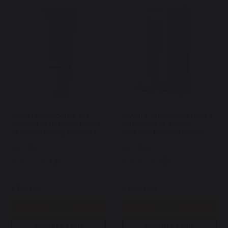
BRAVITY гель-скатка для
BRAVITY антивіковий крем з
обличчя та тіла Daily Toning
пептидами та "Ботокс-
All In One Peeling Gel 200 г
ефектом" Premium Active
Eternal Eye & Face Cream 40 г
Арт: 7541
Арт: 7540
0
0
В наявності
В наявності
1 710 грн.
2 660 грн.
Купити
Купити
Купити в 1 клік
Купити в 1 клік