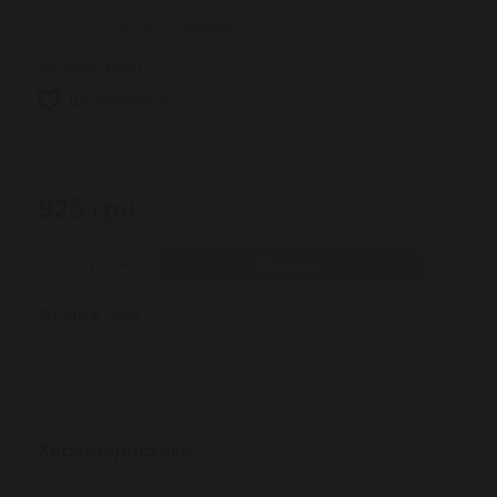
2 відгука
Артикул:
6661
До обранного
В наявності
925
грн.
−
+
У кошик
Купити в 1 клік
Характеристики
Клас косметики