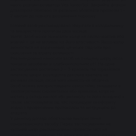
нього розчин-активатор Vita Ionto-Sol. Закрийте флакон
дозатором-піпеткою та ретельно збовтайте протягом 1 –
2 хвилин до повного розчинення порошку.
Готовий засіб рекомендовано зберігати в холодильнику
та використати протягом двох місяців.
Увага! Засіб може змінювати колір на світло-жовтий або
жовтий – це не впливає на його властивості. Якщо колір
змінюється на коричневий, це може свідчити про
окислення та втрату активності.
Рекомендовано наносити засіб на очищену шкіру після
тонізації засобами зі слабкокислотним pH. На одне
застосування достатньо 2 – 3 крапель. Не торкайтеся
піпеткою шкіри: розподіліть декілька крапель на
кінчиках пальців, після чого нанесіть на обличчя.
Засіб можна використовувати самостійно, змішувати зі
зволожуючими сироватками або кремами( котрі не
містять у складі кислот або ретинолу та його похідних) а
також застосовувати під час процедури іонофорезу
згідно з професійним протоколом та інструкцією до
апарата.
У денному догляді обов’язкове використання
сонцезахисного засобу. Перед застосуванням на
чутливій шкірі рекомендовано провести тест на
індивідуальну реакцію. Не наносити на пошкоджену,