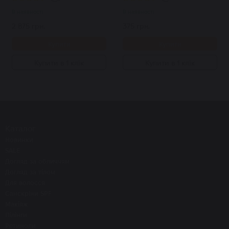
В наявності
В наявності
2 875 грн.
375 грн.
Купити
Купити
Купити в 1 клік
Купити в 1 клік
Каталог
Новинки
SALE
Догляд за обличчям
Догляд за тілом
Для волосся
Санскріни SPF
Макіяж
Пілінги
Ретиноли