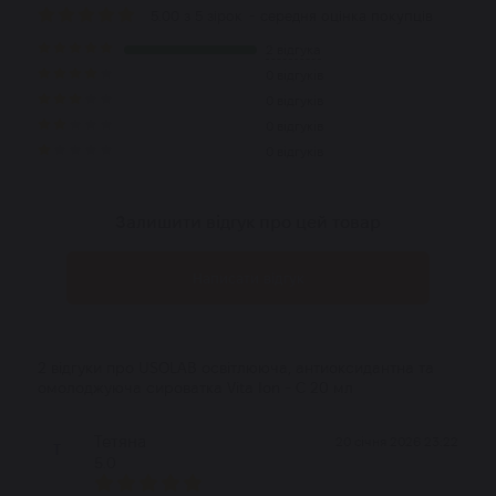
5.00 з 5 зірок
- середня оцінка покупців
2 відгука
0 відгуків
0 відгуків
0 відгуків
0 відгуків
Залишити відгук про цей товар
Написати відгук
2 відгуки про USOLAB освітлююча, антиоксидантна та
омолоджуюча сироватка Vita Ion - C 20 мл
Тетяна
20 січня 2026 23:22
Т
5.0