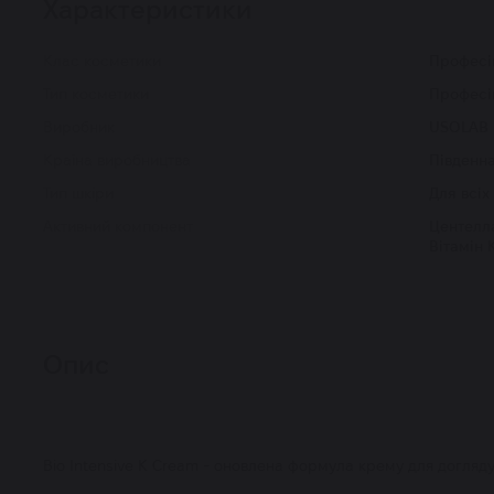
Характеристики
Клас косметики
Професі
Тип косметики
Професі
Виробник
USOLAB
Країна виробництва
Південн
Тип шкіри
Для всіх
Активний компонент
Центелла
Вітамін 
Опис
Bio Intensive K Cream - оновлена формула крему для догляду