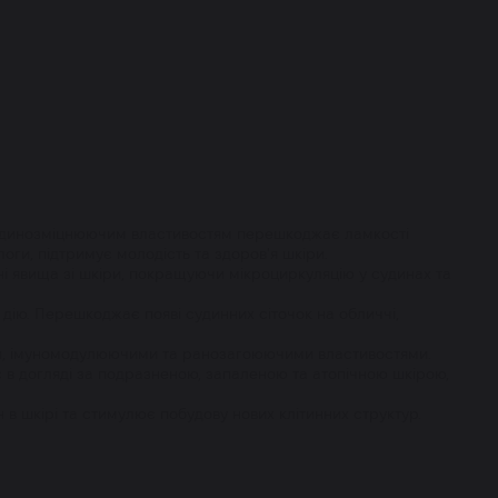
 судинозміцнюючим властивостям перешкоджає ламкості
ги, підтримує молодість та здоров'я шкіри.
йні явища зі шкіри, покращуючи мікроциркуляцію у судинах та
у дію. Перешкоджає появі судинних сіточок на обличчі,
ми, імуномодулюючими та ранозагоюючими властивостями.
 в догляді за подразненою, запаленою та атопічною шкірою,
в шкірі та стимулює побудову нових клітинних структур.