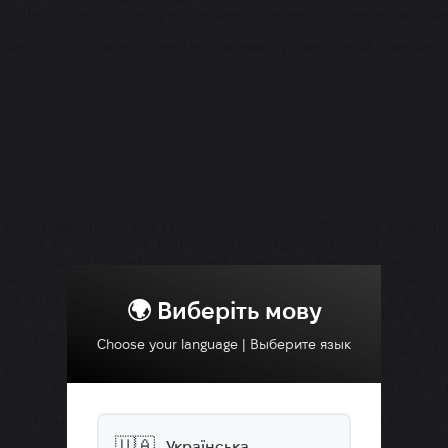
ори, інгібітори, модулятори та антиоксиданти,- забезпечує омолод
догляду, розподілити м'якими масажними рухами по всій поверхні 
Capric Triglyceride, Cetyl Ethylhexanoate, Cetearyl Alcohol, Sorbitan
oleate, Polyacrylate-13, Carbomer, Tromethamine, Polyisobutene, Po
rrhiza Glabra (Licorice) Root Extract, Chamomilla Recutita (Matricaria)
xtract, Pinus Sylvestris Leaf Extract, 1,2-Hexanediol, Menadione, Fra
ne, Ceramide NP, Lecithin, Phytosterols, Lysine, Histidine, Arginine, A
🌍 Виберіть мову
enylalanine, Cysteine, Glutathione, Mannitol, Phosphatidylcholine, Cet
-Polypeptide-1, Nicotinoyl Dipeptide-23, Acetyl Hexapeptide-8, Acety
Choose your language | Выберите язык
ide-9, Carnosine, Copper Tripeptide-1, Dipeptide-2, Hexapeptide-9, N
11, Pentapeptide-3, Tripeptide-1, Biotinoyl Tripeptide-1, Tetrapeptide
eptide-74, Caffeoyl Tetrapeptide-80, Galloyl Tetrapeptide-80, Feruloy
исок інгредієнтів був точним, час від часу продукт може бути оно
🇺🇦
Українська