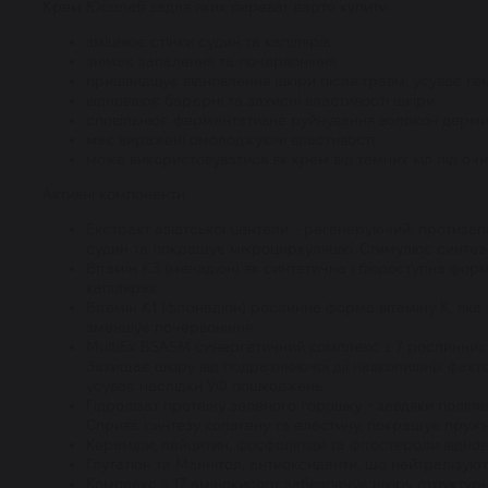
Крем Юсолаб задля яких переваг варто купити:
зміцнює стінки судин та капілярів
знімає запалення та почервоніння
пришвидшує відновлення шкіри після травм, усуває гем
відновлює бар'єрні та захисні властивості шкіри
сповільнює ферментативне руйнування волокон дерм
має виражені омолоджуючі властивості
може використовуватися як крем від темних кіл під оч
Активні компоненти:
Екстракт азіатської центели - регенеруючий, протиз
судин та покращує мікроциркуляцію. Стимулює синтез к
Вітамін К3 (менадіон) як синтетична і біодоступна фор
капілярах.
Вітамін К1 (фітонадіон) рослинна форма вітаміну К, як
зменшує почервоніння.
MultiEx BSASM синергетичний комплекс з 7 рослинних
Захищає шкіру від подразнюючої дії навколишніх факт
усуває наслідки УФ пошкоджень.
Гідролізат протеїну зеленого горошку - завдяки поліп
Сприяє синтезу колагену та еластину, покращує пружн
Кераміди, лейцитин, фосфоліпіди та фітостероли відно
Глутатіон та Маннітол, антиоксиданти, що нейтралізуют
Комплекс з 17 амінокислот забезпечує шкіру структур