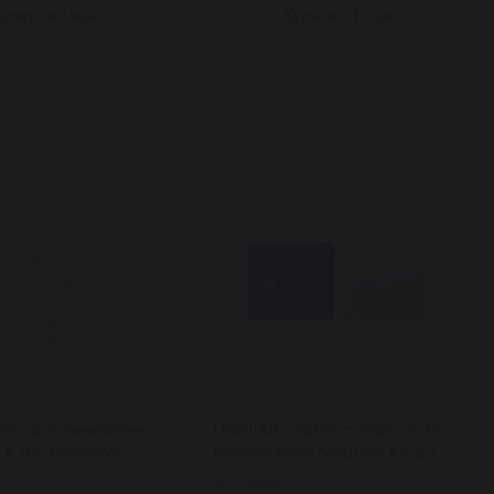
упити в 1 клік
Купити в 1 клік
ель для вмивання із
USOLAB карбоксітерапія Bio
 К Bio Intensive
Bubble Asco Solution Kit шт
 Cleanser 120 мл
Арт: 6663