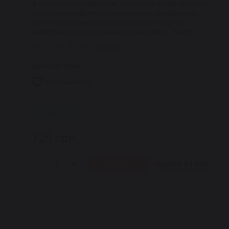
K Cream для відновлення та захисту шкіри обличчя
від руйнівних факторів зовнішнього середовища.
Купити косметику USOLAB на сайті магазина
косметики eos з доставкою у різні міста України.
0 відгуків
Артикул:
6064
До обранного
В наявності
725
грн.
Купити в 1 клік
−
+
У кошик