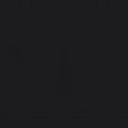
ік
Купити в 1 клік
К
Знижка 17%
анський
USOLAB ампульна сироватка
USOLAB г
F 50+
з вітаміном К Bio Premium K
вітаміном
 Cica
Ampoule 30 мл
Foaming K
Арт: 6075
Арт: 6065