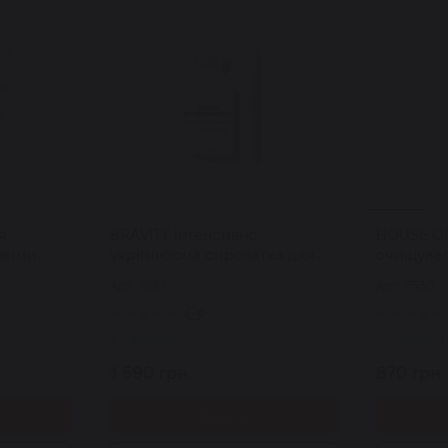
я
BRAVITY інтенсивно
HOUSE O
овими
укріплююча cироватка для
очищувал
aily All-
шиї та декольте Derma
основі ягі
Арт: 7537
Арт: 7530
Tightening Neck Ampoule 30
шкіри Pur
мл
50 мл
0
В наявності
В наявност
1 590 грн.
870 грн.
Купити