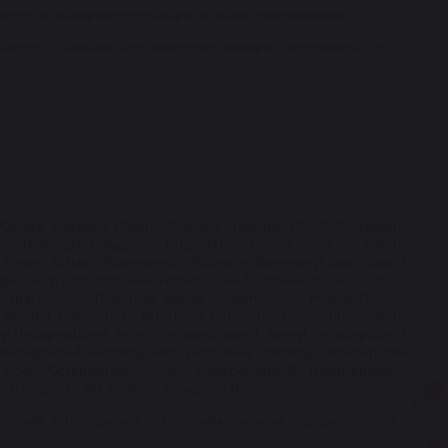
ження та оздоровлення шкіри за всіма показниками.
обличчя. Підходить для щоденного використання вранці та
 Olivate, Cetearyl Olivate, Glyceryl Stearate, PEG-100 Stearate,
lysorbate 20, Polygonum Cuspidatum Root Extract, Scutellaria
 Flower Extract, Rosmarinus Officinalis (Rosemary) Leaf Extract,
grance, Hydrolyzed Pea Protein, Olea Europaea (Olive) Fruit Oil,
spartic Acid, Threonine, Serine, Glutamic Acid, Proline, Glycine,
yl Alcohol, Polysorbate 80, Decyl Glucoside, Potassium Sorbate,
l Hexapeptide-1, Acetyl Tetrapeptide-11, Acetyl Tetrapeptide-2,
onapeptide-1, Palmitoyl Pentapeptide-4, Palmitoyl Tetrapeptide-
-30, Acetyl Octapeptide-3, Acetyl Hexapeptide-38, Hexapeptide-2,
l Tetrapeptide-80, Caffeoyl Hexapeptide-82.
0
влений, тобто єдиним остаточним списком інгредієнтів є той,