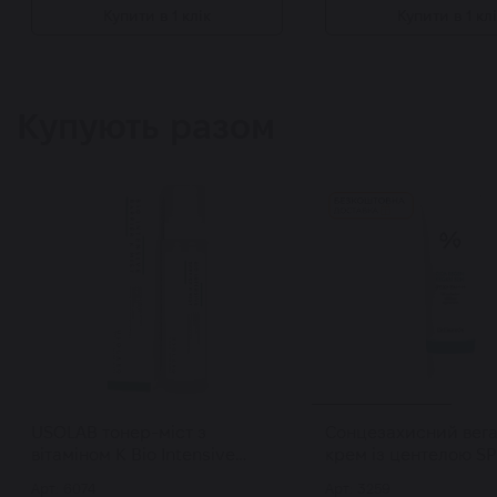
Купити в 1 клік
Купити в 1 кл
Купують разом
USOLAB тонер-міст з
Сонцезахисний вег
вітаміном К Bio Intensive
крем із центелою SP
Barrier K Mist 150 мл
PA++++ DR.CEURACLE
Арт: 6074
Арт: 3259