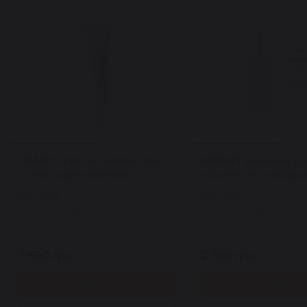
BRAVITY Derma Collagen Eye
BRAVITY емульсія дл
Cream ущільнюючий та
обличчя зі стовбур
регенеруючий крем для зони
клітинами Stemcell D
Арт: 7539
Арт: 7538
навколо очей з ПДРН 30 мл
in-One 120 мл
0
0
В наявності
В наявності
1 590 грн.
2 190 грн.
Купити
Купити