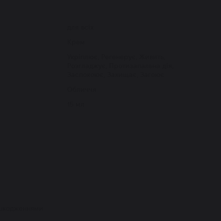
для всіх
Крем
Укріплює, Регенерує, Живить,
Розгладжує, Протизапальна дія,
Заспокоює, Захищає, Загоює
Обличчя
15 мл
ошкодженнями.