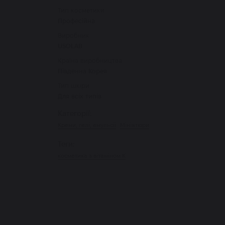
Тип косметики
Професійна
Виробник
USOLAB
Країна виробництва
Південна Корея
Тип шкіри
Для всіх типів
Категорії:
Креми, гелі, емульсії
Мініатюри
Теги:
косметика з вітаміном К