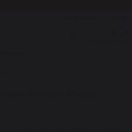
UA
(068) 150 8292
0
0
Кабінет
Вибране
Кошик
ори
Подарунки
m 15 мл
ream 15 мл (Ціна: 725 грн.)
USOLAB крем для шкіри із вітаміном К Bio Intensive