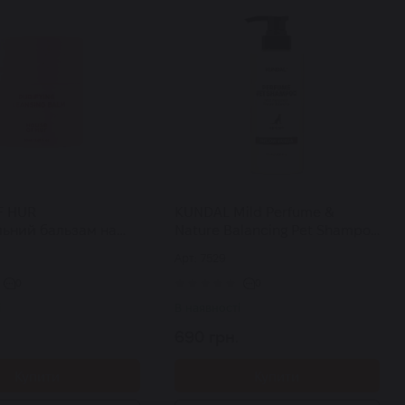
F HUR
KUNDAL Mild Perfume &
ьний бальзам на
Nature Balancing Pet Shampoo
д для всіх типів
Mellow Vanilla шампунь для
Арт: 7529
ifying Cleansing Balm
тварин парфумований 500
мл
0
0
і
В наявності
690 грн.
Купити
Купити