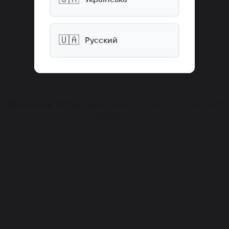
🇺🇦
Русский
Аби додати відгук, будь ласка,
зареєструйтеся
або
увійдіть