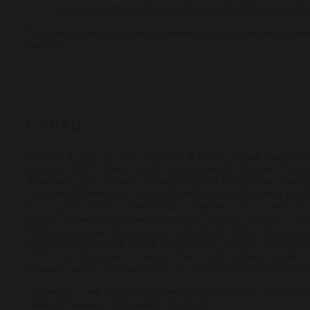
Комплекс з 35 пептидів, який включає в себе стимулят
Рекомендації із застосування: нанести на останньому етапі 
ввечері.
СКЛАД
Centella Asiatica Extract, Glycerin, Butylene Glycol, Caprylic/
Disodium EDTA, Dimethicone, Polysorbate 60, Sorbitan Sesqui
Baicalensis Root Extract, Camellia Sinensis Leaf Extract, Glycy
Propanediol, Pentylene Glycol, Cocos Nucifera (Coconut) Fruit E
Butyrospermum Parkii (Shea) Butter, Phytonadione Epoxide, Squala
Alanine, Valine, Methionine, Isoleucine, Leucine, Tyrosine, Ph
Sodium Benzoate, Xanthan Gum, Citric Acid, Sodium Chloride, sh
Acetyl Tetrapeptide-3, Acetyl Tetrapeptide-5, Acetyl Tetrapept
7, Palmitoyl Tripeptide-1, Palmitoyl Tripeptide-5, Hexapeptide-
Hexapeptide-10, Tetrapeptide-21, Tripeptide-29, Galloyl Pentap
Незважаючи на те, що ми докладаємо всіх зусиль, щоб цей сп
який надруковано на упаковці продукту