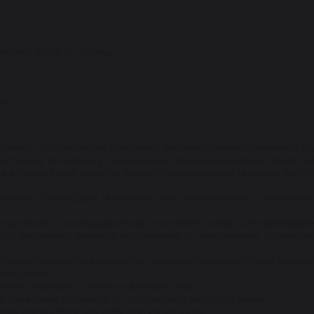
атоми, синці та набряки
и
има
апальний і заспокійливий компонент. Завдяки протинабряковим та
олагену та еластину, перешкоджає трансепідермальній втраті воло
ма вітаміну К має вплив на процес згортання крові та усуває засті
а зміцнює стінки судин та капілярів, має протизапальну і освітлююч
 екстрактів з антиоксидантними, протизапальними, заспокійливи
орів, заспокоює, зменшує подразнення та почервоніння. Допомогає
ептидним ланцюгам амінокислот, підтримує процеси обміну речовин 
ість шкіри.
влюють бар'єрну та захисну функцію шкіри.
ь дію вільних радикалів та продовжують молодість шкіри.
ними елементами для побудови клітин шкіри