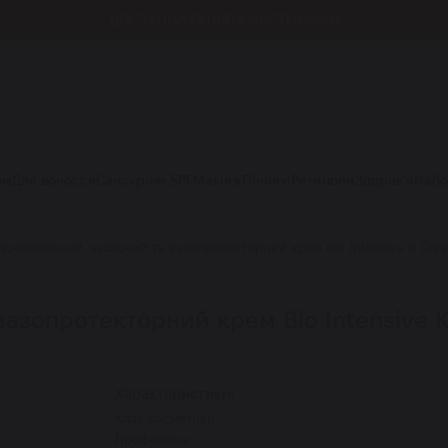
ДОСТУПНА ОПЛАТА ЧАСТИНАМИ
ом
Для волосся
Санскріни SPF
Макіяж
Пілінги
Ретиноли
Здоров'я
Наб
ідновлюючий, захисний та вазопротекторний крем Bio Intensive K Crea
зопротекторний крем Bio Intensive K C
Характеристики:
Клас косметики
Професійна