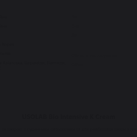
йна
Вік
йна
Вид
Дія
а Корея
 типів
Область застосування
 Азіатська, Цераміди, Пептиди,
Об'єм
К
USOLAB Bio Intensive K Cream
 за шкірою з судинними патологіями та для реабілітації шкіри з п