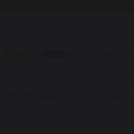
Оплата
Доставка
Контакти
Бонуси
Про нас
Блог
Бренди
Догляд за обличчям
Догляд за тіл
SALE
Новинки
Бренди
Головна
Догляд за обличчям
Креми, гелі, емульсії
USOLAB в
USOLAB відновлюючий, захисний та ва