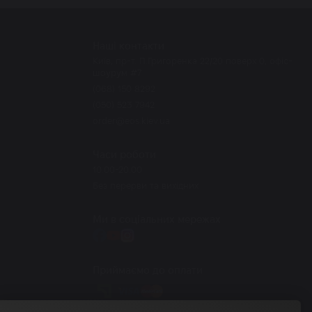
Наші контакти
Київ, пр-т. П.Григоренка 22/20 поверх 0, офіс-
шоурум #7
(068) 150 8292
(050) 523 7942
order@eos.kiev.ua
Часи роботи
10.00-20.00
Без перерви та вихідних
Ми в соціальних мережах
Приймаємо до оплати