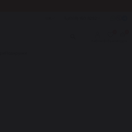
UA
(068) 150 8292
0
0
Кабінет
Вибране
Кошик
ори
Подарунки