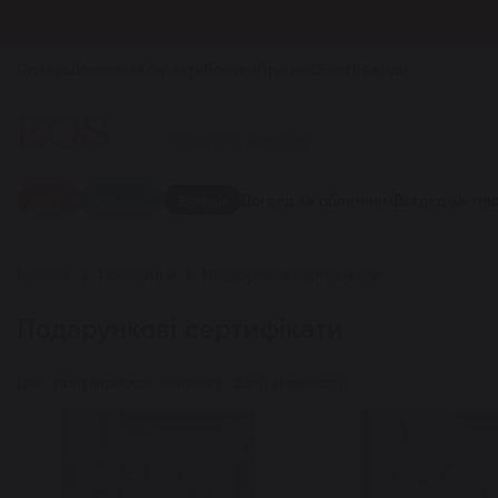
Оплата
Доставка
Контакти
Бонуси
Про нас
Блог
Бренди
Догляд за обличчям
Догляд за тіл
SALE
Новинки
Бренди
Головна
Подарунки
Подарункові сертифікати
Подарункові сертифікати
Ціні
Популярності
Рейтингу
Даті
Наявності