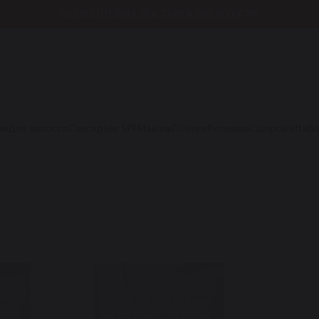
ДОСТУПНА ОПЛАТА ЧАСТИНАМИ
ом
Для волосся
Санскріни SPF
Макіяж
Пілінги
Ретиноли
Здоров'я
Наб