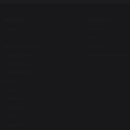
Каталог
Покупцям
Новинки
Доставка
SALE
Оплата
Догляд за обличчям
Контакти
Догляд за тілом
Договір публічної офер
Для волосся
Санскріни SPF
Макіяж
Пілінги
Ретиноли
Здоров'я
Набори
Подарунки