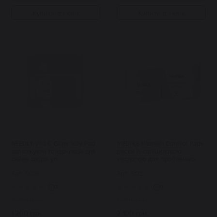
Купити в 1 клік
Купити в 1 клік
NEEDLY Vita C Glow Jelly Pad
MEDIK8 Blemish Control Pads
зволожуючі тонер-педи для
диски із саліциловою
сяйва шкіри уп
кислотою для проблемної
шкіри уп
Арт: 5058
Арт: 5172
0
0
Закінчилось
Закінчилось
1 200 грн.
2 100 грн.