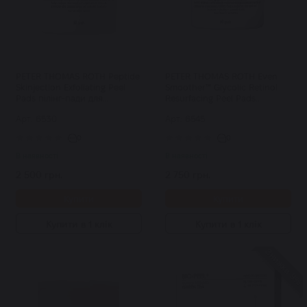
PETER THOMAS ROTH Peptide
PETER THOMAS ROTH Even
Skinjection Exfoliating Peel
Smoother™ Glycolic Retinol
Pads пілінг-пади для
Resurfacing Peel Pads
оновлення шкіри та
відновлюючі диски для
Арт: 6530
Арт: 6545
боротьби зі зморшками 60
обличчя з ретинолом та
шт
гліколевою кислотою 60 шт
0
0
В наявності
В наявності
2 500 грн.
2 750 грн.
Купити
Купити
Купити в 1 клік
Купити в 1 клік
Знижка 9%