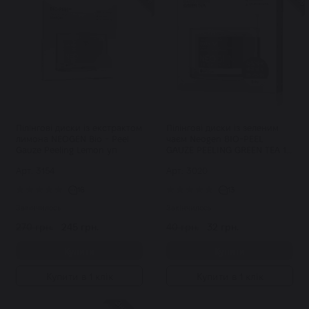
Пілінгові диски із екстрактом
Пілінгові диски із зеленим
лимона NEOGEN Bio - Peel
чаєм Neogen BIO-PEEL
Gauze Peeling Lemon уп
GAUZE PEELING GREEN TEA 1
шт
Арт: 3154
Арт: 3020
16
13
Закінчилось
Закінчилось
270 грн.
245 грн.
40 грн.
32 грн.
Купити
Купити
Купити в 1 клік
Купити в 1 клік