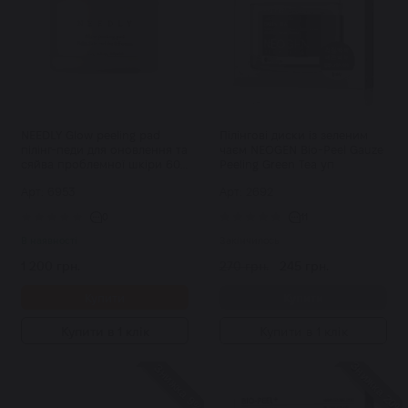
NEEDLY Glow peeling pad
Пілінгові диски із зеленим
пілінг-педи для оновлення та
чаєм NEOGEN Bio-Peel Gauze
сяйва проблемної шкіри 60
Peeling Green Tea уп
шт
Арт: 6953
Арт: 2692
0
11
В наявності
Закінчилось
1 200 грн.
270 грн.
245 грн.
Купити
Купити
Купити в 1 клік
Купити в 1 клік
Знижка 20%
Знижка 9%