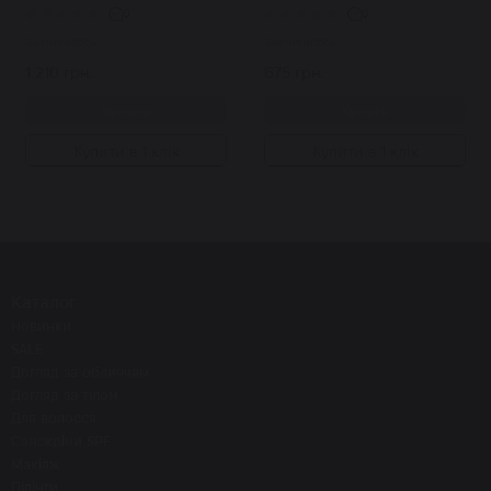
0
0
Закінчилось
Закінчилось
1 210 грн.
675 грн.
Купити
Купити
Купити в 1 клік
Купити в 1 клік
Каталог
Новинки
SALE
Догляд за обличчям
Догляд за тілом
Для волосся
Санскріни SPF
Макіяж
Пілінги