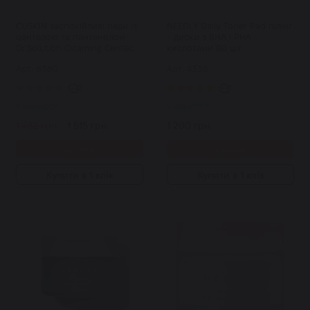
CUSKIN заспокійливі педи із
NEEDLY Daily Toner Pad пілінг
центелою та пантенолом
- диски з BHA і PHA -
Dr.Solution Cicaming Centeca
кислотами 80 шт
B5 Pad уп
Арт: 6360
Арт: 4336
0
1
В наявності
В наявності
1 782 грн.
1 515 грн.
1 200 грн.
Купити
Купити
Купити в 1 клік
Купити в 1 клік