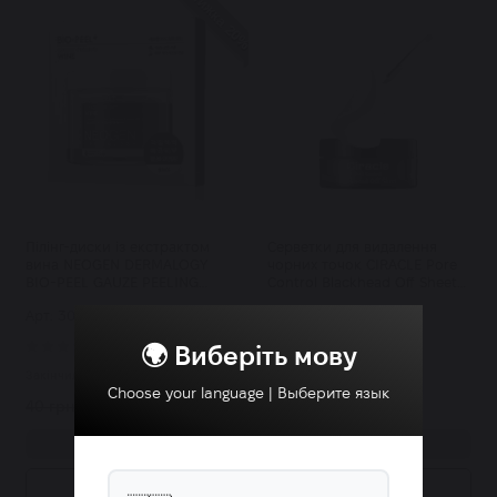
Знижка 20%
Пілінг-диски із екстрактом
Серветки для видалення
вина NEOGEN DERMALOGY
чорних точок CIRACLE Pore
BIO-PEEL GAUZE PEELING
Control Blackhead Off Sheet
WINE, 1 шт
40 шт
Арт: 3021
Арт: 542
14
4
🌍 Виберіть мову
Закінчилось
Закінчилось
Choose your language | Выберите язык
40 грн.
32 грн.
495 грн.
Купити
Купити
Купити в 1 клік
Купити в 1 клік