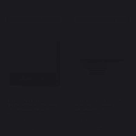
Купити
Купити
Купити в 1 клік
Купити в 1 клік
DR.CEURACLE PLC Solution
DERMA FACTORY кислотні
Pad пади для зволоження та
педи для відлущення та
заспокоєння шкіри уп
очищення пор Pore Clear
Pad 40 шт
Арт: 5521
Арт: 6719
0
0