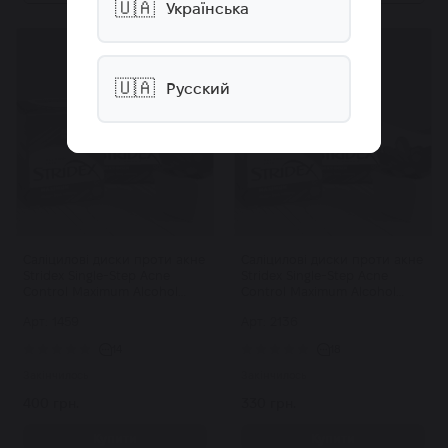
🇺🇦
Українська
🇺🇦
Русский
Саліцилові диски проти акне
Саліцилові диски проти акне
Stridex Single-Step Acne
Stridex Single-Step Acne
Control Maximum Alcohol
Control Maximum Alcohol
Free 90шт
Free 55шт
Арт: 1459
Арт: 2136
14
18
Закінчилось
Закінчилось
400 грн.
330 грн.
Купити
Купити