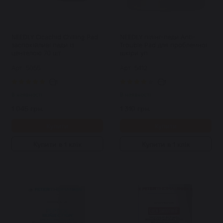
NEEDLY Cicachid Chilling Pad
NEEDLY пілінг-педи Anti-
заспокійливі пади із
Trouble Pad для проблемної
центелою 70 шт
шкіри уп
Арт: 5055
Арт: 5412
1
1
В наявності
В наявності
1 045 грн.
1 310 грн.
Купити
Купити
Купити в 1 клік
Купити в 1 клік