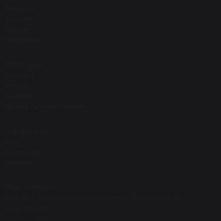
Ретиноли
Здоров'я
Набори
Подарунки
Покупцям
Доставка
Оплата
Контакти
Договір публічної оферти
Інформація
Блог
Розпродаж
Новинки
Наші контакти
Київ, пр-т. П.Григоренка 22/20 поверх 0, офіс-шоурум #7
(068) 150 8292
(050) 523 7942