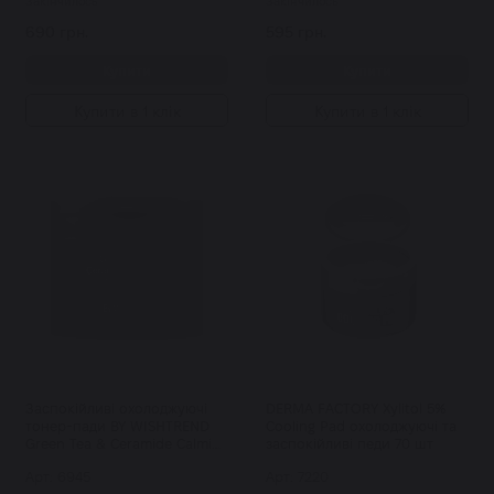
Закінчилось
Закінчилось
690 грн.
595 грн.
Купити
Купити
Купити в 1 клік
Купити в 1 клік
Заспокійливі охолоджуючі
DERMA FACTORY Xylitol 5%
тонер-пади BY WISHTREND
Cooling Pad охолоджуючі та
Green Tea & Ceramide Calming
заспокійливі педи 70 шт
Toner Pad 70 шт
Арт: 6945
Арт: 7220