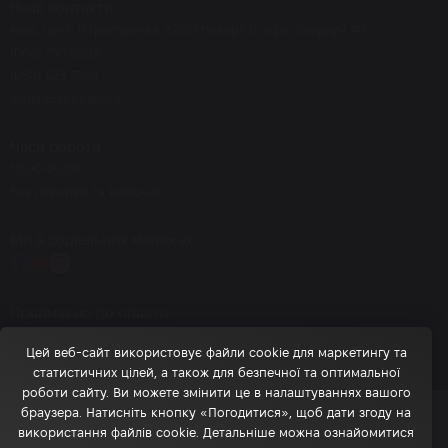
Наші контакти
Київ, пр-т. П.Григоренка 22/20 поверх 0, офіс-шоурум #7
(068) 150 8292
(050) 523 7942
order@eos.kiev.ua
Часи роботи
10.00-20.00
Без перерви та вихідних
Ми в соціальних мережах
Приймаємо до оплати
Цей веб-сайт використовує файли cookie для маркетингу та
статистичних цілей, а також для безпечної та оптимальної
роботи сайту. Ви можете змінити це в налаштуваннях вашого
браузера. Натисніть кнопку «Погодитися», щоб дати згоду на
© 2026 eos.kiev.ua - Інтернет-магазин брендової косметики
використання файлів cookie. Детальніше можна ознайомитися