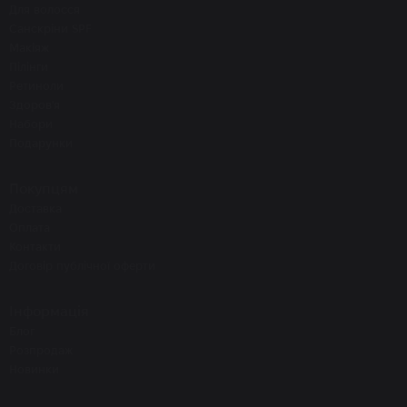
Для волосся
Санскріни SPF
Макіяж
Пілінги
Ретиноли
Здоров'я
Набори
Подарунки
Покупцям
Доставка
Оплата
Контакти
Договір публічної оферти
Інформація
Блог
Розпродаж
Новинки