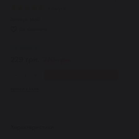
5 відгуків
Артикул:
5690
До обранного
В наявності
229
грн.
270
грн.
−
+
У кошик
Купити в 1 клік
Характеристики