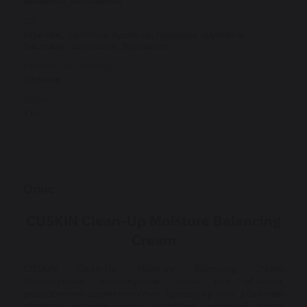
живлення, зволоження
Дія
Укріплює, Запобігає лущенню, Підвищує пружність,
Зволожує, Заспокоює, Відновлює
Область застосування
Обличчя
Об'єм
7 мл
Опис
CUSKIN Clean-Up Moisture Balancing
Cream
CUSKIN Clean-Up Moisture Balancing Cream
балансуючий зволожуючий крем для обличчя,
розроблений дерматологами бренду ку скін, дбайливо
доглядає чутливу шкіру, запобігає надмірній втраті