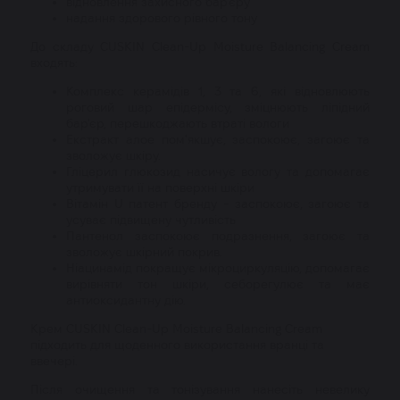
відновлення захисного бар'єру
надання здорового рівного тону
До складу CUSKIN Clean-Up Moisture Balancing Cream
входять:
Комплекс керамідів 1, 3 та 6, які відновлюють
роговий шар епідермісу, зміцнюють ліпідний
бар'єр, перешкоджають втраті вологи
Екстракт алое пом'якшує, заспокоює, загоює та
зволожує шкіру.
Гліцерил глюкозид насичує вологу та допомагає
утримувати її на поверхні шкіри
Вітамін U патент бренду - заспокоює, загоює та
усуває підвищену чутливість
Пантенол заспокоює подразнення, загоює та
зволожує шкірний покрив.
Ніацинамід покращує мікроциркуляцію, допомагає
вирівняти тон шкіри, себорегулює та має
антиоксидантну дію.
Крем CUSKIN Clean-Up Moisture Balancing Cream
підходить для щоденного використання вранці та
ввечері.
Після очищення та тонізування нанесіть невелику