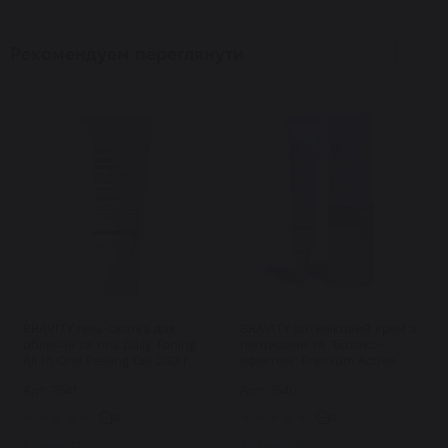
Рекомендуем переглянути
BRAVITY гель-скатка для
BRAVITY антивіковий крем з
обличчя та тіла Daily Toning
пептидами та "Ботокс-
All In One Peeling Gel 200 г
ефектом" Premium Active
Eternal Eye & Face Cream 40 г
Арт: 7541
Арт: 7540
0
0
В наявності
В наявності