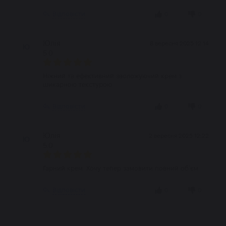
Відповісти
0
0
Юлія
8 вересня 2025 12:14
Ю
5.0
Ніжний та ефективний зволожуючий крем з
шикарною текстурою
Відповісти
0
0
Юлія
2 вересня 2025 12:22
Ю
5.0
Гарний крем. Хочу тепер замовити повний обʼєм
Відповісти
0
0