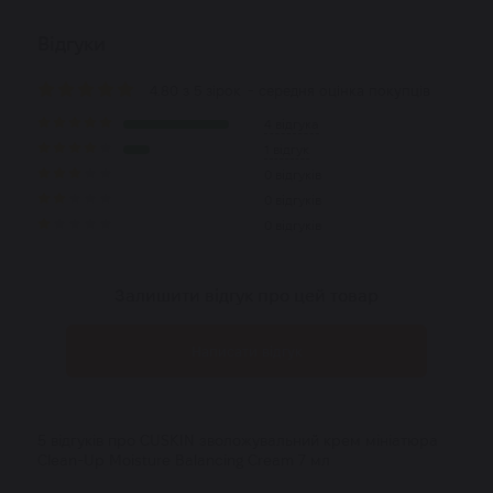
Відгуки
4.80 з 5 зірок
- середня оцінка покупців
4 відгука
1 відгук
0 відгуків
0 відгуків
0 відгуків
Залишити відгук про цей товар
Написати відгук
5 відгуків про CUSKIN зволожувальний крем мініатюра
Clean-Up Moisture Balancing Cream 7 мл