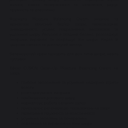
вологи, знімає почервоніння та запалення, дарує
пружність та еластично.
Формула Moisture Balancing Cream зміцнює та
відновлює захисний бар'єр шкіри, перешкоджає
зневодненості, усуває подразнення, заспокоює та
ущільнює шкіру. Регулює її ліпідний баланс, розгладжує
зморшки, вирівнює та покращує тон шкіри. Надає їй
здорове світіння та доглянутий вигляд.
балансуючий крем підходить для всіх типів шкіри, навіть
чутливої.
Ефект CUSKIN Clean-Up Moisture Balancing Cream на
шкірі:
глибоке зволоження та усунення надмірної втрати
вологи
розгладжування зморшок
пом'якшення рогового шару
нормалізує роботу сальних залоз
прискорює регенерацію пошкоджень на шкірі
підвищення пружності та еластичності
усунення запалень та почервонінь
освітлення та вирівнюючи тони шкіри