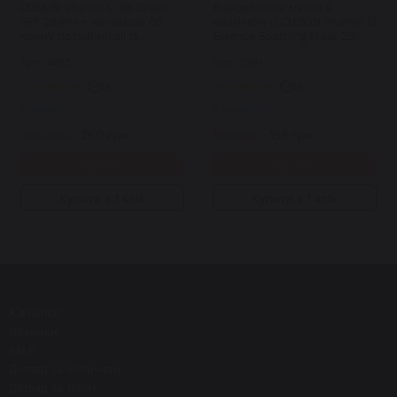
CUSKIN Vitamin U BB Cream
Відновлююча маска з
SPF 28/PA++ мініатюра бб
вітаміном U CUSKIN Vitamin U
крему потрійної діі із
Essence Soothing Mask 25г
вітаміном U та пептидами 7
Арт: 4453
Арт: 2291
мл
28
36
В наявності
В наявності
306 грн.
260 грн.
186 грн.
158 грн.
Купити
Купити
Купити в 1 клік
Купити в 1 клік
Каталог
Новинки
SALE
Догляд за обличчям
Догляд за тілом