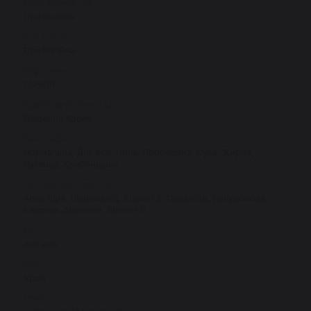
Клас косметики
Професійна
Тип косметики
Професійна
Виробник
CUSKIN
Країна виробництва
Південна Корея
Тип шкіри
Нормальна, Для всіх типів, Проблемна, Суха, Жирна,
Чутлива, Комбінована
Активний компонент
Алое Віра, Ніацинамід, Вітамін Е, Цераміди, Гіалуронова
кислота, Аденозін, Вітамін U
Вік
для всіх
Вид
Крем
Ефект