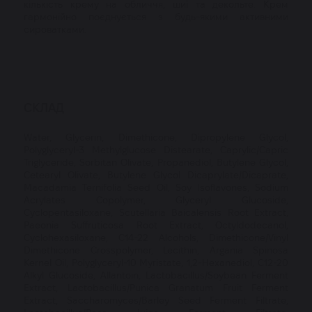
кількість крему на обличчя, шиї та декольте. Крем
гармонійно поєднується з будь-якими активними
сироватками.
СКЛАД
Water, Glycerin, Dimethicone, Dipropylene Glycol,
Polyglyceryl-3 Methylglucose Distearate, Caprylic/Capric
Triglyceride, Sorbitan Olivate, Propanediol, Butylene Glycol,
Cetearyl Olivate, Butylene Glycol Dicaprylate/Dicaprate,
Macadamia Ternifolia Seed Oil, Soy Isoflavones, Sodium
Acrylates Copolymer, Glyceryl Glucoside,
Cyclopentasiloxane, Scutellaria Baicalensis Root Extract,
Paeonia Suffruticosa Root Extract, Octyldodecanol,
Cyclohexasiloxane, C14-22 Alcohols, Dimethicone/Vinyl
Dimethicone Crosspolymer, Lecithin, Argania Spinosa
Kernel Oil, Polyglyceryl-10 Myristate, 1,2-Hexanediol, C12-20
Alkyl Glucoside, Allantoin, Lactobacillus/Soybean Ferment
Extract, Lactobacillus/Punica Granatum Fruit Ferment
Extract, Saccharomyces/Barley Seed Ferment Filtrate,