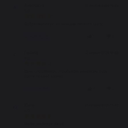
Анастасія
30 червня 2026 18:28
А
5.0
Добре зволожує, не залишає липкого шару
Відповісти
0
0
Галина
2 червня 2026 14:38
Г
4.0
Дуже сподобався, спробувала мініатюру, буду
брати повний розмір.
Відповісти
0
0
Юлія
25 грудня 2025 13:32
Ю
5.0
Гарно зволожує шкіру