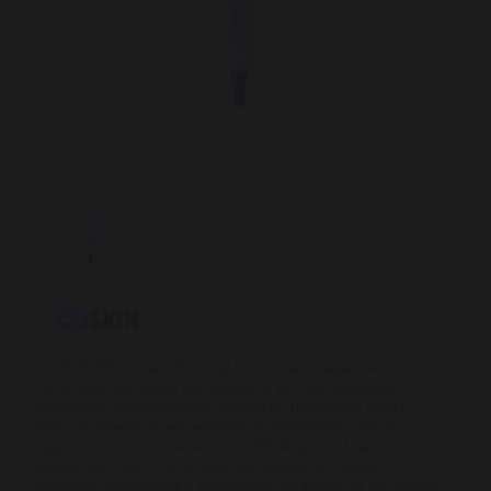
CUSKIN Moisture Balancing Cream зволожуючий
балансуючий крем для обличчя ку скін дбайливо
доглядає чутливу шкіру, запобігає надмірній втраті
вологи, знімає почервоніння та запалення, дарує
пружність та еластичність. CUSKIN крем Moisture
Balancing Cream балансуючий купити в інтернет-
магазині eos.kiev.ua з доставкою по Києву та по Україні