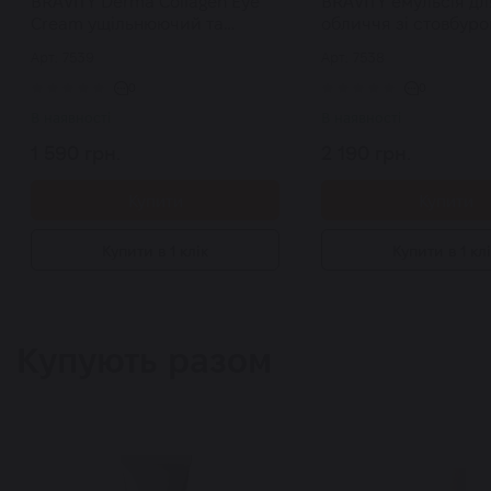
BRAVITY Derma Collagen Eye
BRAVITY емульсія дл
Cream ущільнюючий та
обличчя зі стовбур
регенеруючий крем для зони
клітинами Stemcell D
Арт: 7539
Арт: 7538
навколо очей з ПДРН 30 мл
in-One 120 мл
0
0
В наявності
В наявності
1 590 грн.
2 190 грн.
Купити
Купити
Купити в 1 клік
Купити в 1 кл
Купують разом