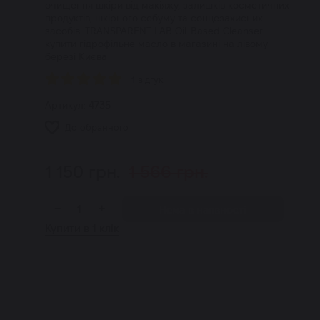
очищення шкіри від макіяжу, залишків косметичних
продуктів, шкірного себуму та сонцезахисних
засобів. TRANSPARENT LAB Oil-Based Cleanser
купити гідрофільне масло в магазині на лівому
березі Києва
1 відгук
Артикул:
4735
До обранного
1 150
грн.
1 566
грн.
−
+
Нема в наявності
Купити в 1 клік