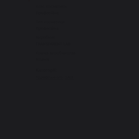
Клас косметики
Професійна
Тип косметики
Професійна
Виробник
TRANSPARENT LAB
Країна виробництва
Іспанія
Категорії:
Гідрофільні олії
SALE