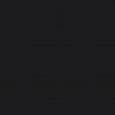
id 15%
THERAMID C-Tetra E.F.
CUSKIN C
антиоксидантна сиворотка із
Balancin
ою 30 мл
вітаміном С 30 мл
зволожу
Арт: 4736
Арт: 2293
крем 50
29
В наявності
В наявност
2 607 грн.
1 848 гр
Купити
ік
Купити в 1 клік
К