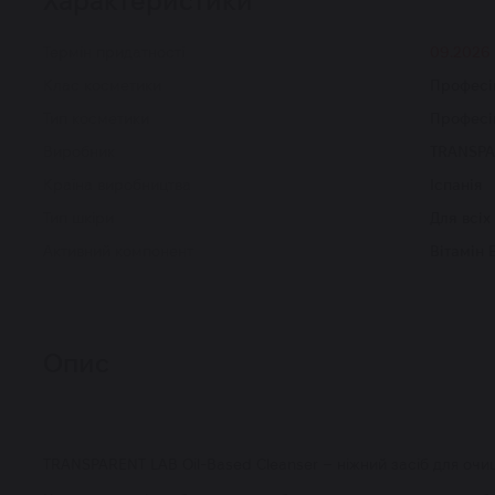
Характеристики
Термін придатності
09.2026
Клас косметики
Професі
Тип косметики
Професі
Виробник
TRANSPA
Країна виробництва
Іспанія
Тип шкіри
Для всіх
Активний компонент
Вітамін 
Опис
TRANSPARENT LAB Oil-Based Cleanser – ніжний засіб для очи