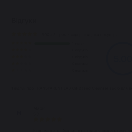
Відгуки
5.00 з 5 зірок
- середня оцінка покупців
1 відгук
0 відгуків
5.0
0 відгуків
0 відгуків
0 відгуків
1 відгук про TRANSPARENT LAB Oil-Based Cleanser засіб для 
Марія
М
5.0
Економічна олійка, мені підходить, шкіра схильна