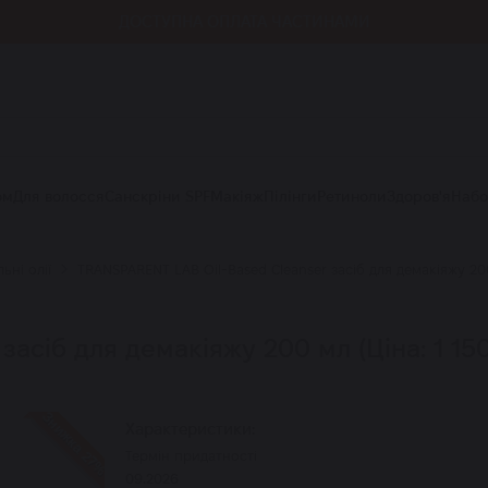
ДОСТУПНА ОПЛАТА ЧАСТИНАМИ
ом
Для волосся
Санскріни SPF
Макіяж
Пілінги
Ретиноли
Здоров'я
Наб
ьні олії
TRANSPARENT LAB Oil-Based Cleanser засіб для демакіяжу 20
асіб для демакіяжу 200 мл (Ціна: 1 150
Знижка 27%
Характеристики:
Термін придатності
09.2026