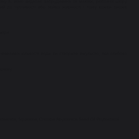
міну Е, воно видаляє забруднення та макіяж, роблячи шкіру
ьний до чутливості або зайвої жирності - тому кожен зможе
кіри.
невеликої кількості води ви створите емульсію, яка глибоко
крему.
isostearate, Squalane, Crambe Abyssinica Seed Oil Phytosterol