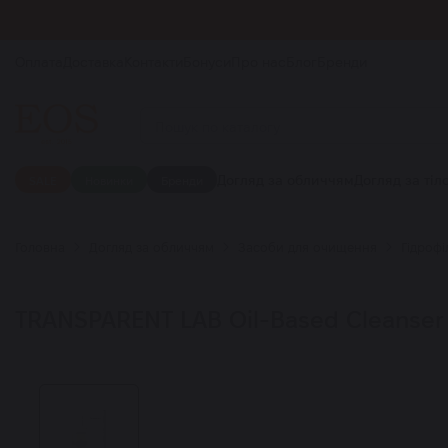
Оплата
Доставка
Контакти
Бонуси
Про нас
Блог
Бренди
Догляд за обличчям
Догляд за тіл
SALE
Новинки
Бренди
Головна
Догляд за обличчям
Засоби для очищення
Гідрофіл
TRANSPARENT LAB Oil-Based Cleanser з