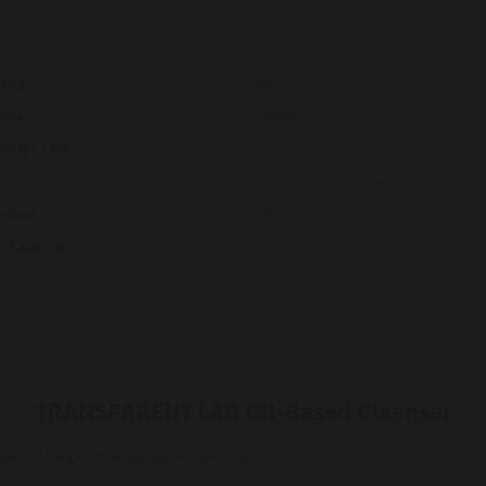
Вік
йна
Вид
йна
Ефект
RENT LAB
Дія
Область застосування
 типів
Об'єм
Е, Сквалан
TRANSPARENT LAB Oil-Based Cleanser
щення шкіри та видалення макіяжу.