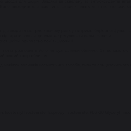
 шкоди для шкіри. Завдяки дії сквалану та антиоксидантів віта
оно підходить для всіх типів шкіри - навіть для тих, хто схил
дів шкіри та відіграє ключову роль у підтримці бар'єрної функції ш
 від втрати вологи, допомагає регулювати сальні залози.
ист шкіри, одночасно пом'якшуючи її.
 потім розподіліть його на сухі ділянки обличчя. За допомогою 
чий свіжий колір обличчя.
д макіяжу, залишків косметичних засобів, пилу та сонцезахисного 
noin, Isostearyl Isostearate, Isopropyl Isostearate, PEG-20 Glyceryl Tri