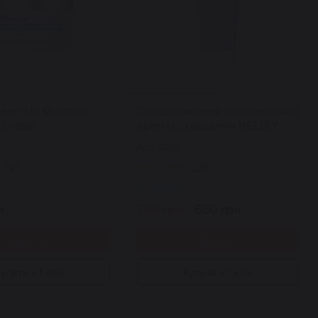
lean-Up Moisture
Сонцезахисний зволожуючий
g Cream
крем із скваланом NEEDLY
ючий балансуючий
Vegan Mild Moisture Sun SPF
Арт: 4000
 мл
50+ PA++++ 50 мл
71
46
і
В наявності
н.
790 грн.
650 грн.
Купити
Купити
упити в 1 клік
Купити в 1 клік