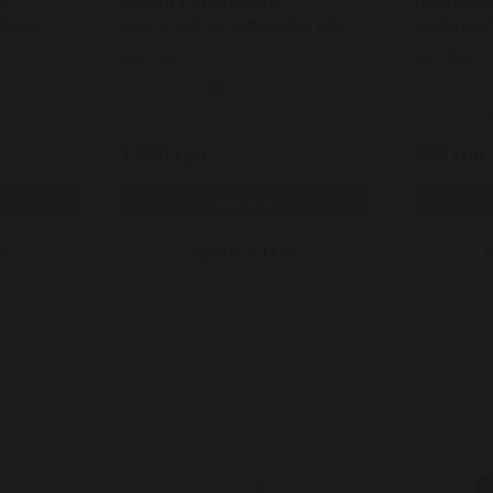
я
BRAVITY інтенсивно
HOUSE O
овими
укріплююча cироватка для
очищувал
aily All-
шиї та декольте Derma
основі ягі
Арт: 7537
Арт: 7530
Tightening Neck Ampoule 30
шкіри Pur
мл
50 мл
0
В наявності
В наявност
1 590 грн.
870 грн.
Купити
ік
Купити в 1 клік
К