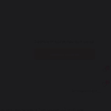
Залишити відгук про цей товар
Написати відгук
0
0
20 травня 2023 18:20
 очищує та емульгується. Рекомендую цей засіб усім