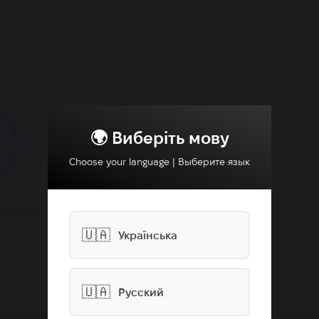
🌍 Виберіть мову
0
Choose your language | Выберите язык
демакіяжу 200 мл
🇺🇦
Українська
🇺🇦
Русский
 до висипань та комедонів, олія нових на шкірі не викликає, гарно