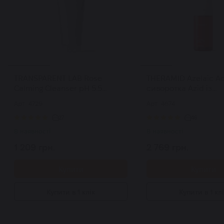
TRANSPARENT LAB Rose
THERAMID Azelaic Ac
Calming Cleanser pH 5.5
сиворотка Azid із
ніжний засіб для очищення
азелаіновою кислот
Арт: 4729
Арт: 4674
шкіри 150 мл
27
46
В наявності
В наявності
1 209 грн.
2 769 грн.
Купити
Купити
Купити в 1 клік
Купити в 1 кл