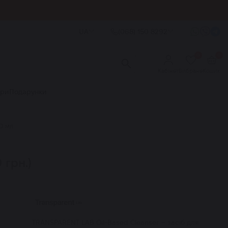
UA
(068) 150 8292
0
0
Кабінет
Вибране
Кошик
ори
Подарунки
0 мл
 грн.)
TRANSPARENT LAB Oil-Based Cleanser – засіб для