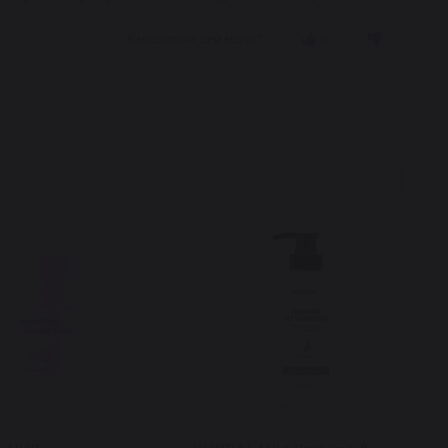
Вам допоміг цей відгук?
0
0