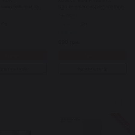
F HUR
KUNDAL Mild Perfume &
ьний бальзам на
Nature Balancing Pet Shampoo
д для всіх типів
Mellow Vanilla шампунь для
Арт: 7529
ifying Cleansing Balm
тварин парфумований 500
мл
0
0
і
В наявності
690 грн.
Купити
Купити
упити в 1 клік
Купити в 1 клік
Знижка 18%