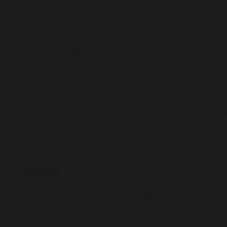
Ця чудова олія забезпечує глибоке, ретельне очищення без
обличчя м'якою на дотик і надаючи їй неповторне сяйво! В
насолодитися його поживними властивостями.
Активні компоненти:
Сквалан 3% – використовується у синтезі природних ліпі
Абіссінська олія (Крамбе) – зволожує та захищає шкіру
Вітамін Е 1% забезпечує потужний антиоксидантний зах
Рекомендації щодо застосування: нанесіть засіб на долоню,
зволожить та очистить шкіру – змийте її, і ви отримаєте сяю
Використовувати у вечірньому догляді для очищення шкіри ві
СКЛАД
Ethylhexyl Palmitate, Caprylic/Capric Triglyceride, Triethylhexa
Esters, Tocopheryl Acetate.