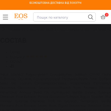
ДОСТУПНА ОПЛАТА ЧАСТИНАМИ
0
Поживний очищуючий засіб з медом манука та асаї PSA Reset Ac
СОСТАВ
Огляд
Відгуки
2
СКЛАД
Aqua (Water), Polyacrylate-1 Crosspolymer, Sodium C14-16 Olefin
Sulfonate, Glycerin, Cocamidopropyl Hydroxysultaine, Vitis Vinifera
Seed Oil, Sodium Cocoamphoacetate, Propanediol, Carthamus
Tinctorius Oleosomes, Leuconostoc/Radish Root Ferment Filtrate,
Helianthus Annuus Seed Oil, Hydrolyzed Jojoba Esters, Euterpe
Oleracea Fruit Extract, Punica Granatum Extract, Yogurt Powder, Mel
(Honey), Euterpe Oleracea Fruit Oil, Lecithin, Tocopherol, Vanilla
Planifolia Fruit Extract, Lactic Acid, Glycol Distearate, Xanthan Gum,
Lauryl Glucoside, Sodium Cocoyl Glutamate, Sodium Lauryl Glucose