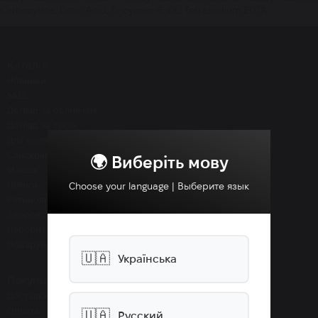
Carboxylate, Citric Acid, O-cymen-5-OL, Tetrasodium EDTA
Каталог
Новинки
SALE
Догляд за обличчям
Догляд за тілом
Для волосся
Санскріни SPF
🌍 Виберіть мову
Макіяж
Пілінги
Choose your language | Выберите язык
Ретиноли
Здоров'я
Набори
Подарунки
🇺🇦
Українська
Покупцям
Доставка
Оплата
🇺🇦
Русский