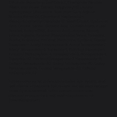
Officinalis (Rosemary) Leaf Extract, Chamomilla Recutita
(Matricaria) Flower Extract, Polyglyceryl-10 Laurate,
Hydroxydecyl Ubiquinone, Sclerotium Gum, Argania
Spinosa Kernel Oil, Cholesterol, Heptasodium
Hexacarboxymethyl Dipeptide-12. Yeast Extract, Hyaluronic
Acid, Glycine, Serine, Glutamic Acid, Centella Asiatica Leaf
Vesicles, Sodium DNA, Aspartic Acid, Leucine, Alanine,
Lysine, Arginine, Tyrosine, Phenylalanine, Valine, Threonine,
Proline, Isoleucine, Histidine, Methionine, Cysteine, Copper
Tripeptide-1, Acetyl Hexapeptide-8, Acetyl Tetrapeptide-2.
Acetyl Tetrapeptide-5, Tripeptide-1, Palmitoyl Tripeptide-1,
Palmitoyl Pentapeptide-4, Hexapeptide-9, Nonapeptide-1,
Tripeptide-32, Palmitoyl Tetrapeptide-7. Hexapeptide-11,
Caffeoyl Tetrapeptide-80, Galloyl Tetrapeptide-80, Galloyl
Pentapeptide-74, Feruloyl Tetrapeptide-80, Caffeoyl
Hexapeptide-82
Незважаючи на те, що ми докладаємо всіх зусиль, щоб
цей список інгредієнтів був точним, час від часу продукт
може бути оновлений, тобто єдиним остаточним
списком інгредієнтів є той, який надруковано на
упаковці продукту