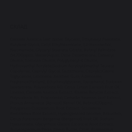
СКЛАД
Centella Asiatica Leaf Water, Glycerin, Ethylhexyl Palmitate,
Butylene Glycol, Cetyl Ethylhexanoate, 1,2-Hexanediol,
Niacinamide, Glyceryl Stearate Citrate, Retinyl Palmitate
(14,700ppm), Water(Aqua), Dime Dimethicone, Cetearyl
Olivate, Sorbitan Olivate, Polyglyceryl-4 Olivate,
Hydroxyethyl Acrylate/Sodium Acryloyldimethyl Taurate
Copolymer, Caprylyl Glycol, Glutathione, Caprylic/Capric
Triglyceride, Limonene, Xanthan Gum, Adenosine,
Fragrance(Parfum), Ethythexylglycerin, Tocopherol, Sorbitan
Isostearate, Polysorbate 60, Citrus Limon (Lemon) Fruit Oil,
Linalool, Centella Asiatica Extract, Eisenia Bicyclis Extract,
Polysorbate 80, Propanedio, Camellia Sinensis Leaf Extract,
Prunus Armeniaca (Apricot) Kernel Oil, Retinol(20ppm),
Polygonum Cuspidatum Root Extract, Scutellaria
Baicalensis Root Extract, Hydrogenated Lecithin, Bakuchioi,
Citrus Aurantium Bergamia (Bergamot) Fruit Oil, Sodium
Hyaluronate, Glycyrrhiza Glabra (Licorice) Root Extract,
Butyrospermum Parkii (Shea) Butter, Citral, Rosmarinus