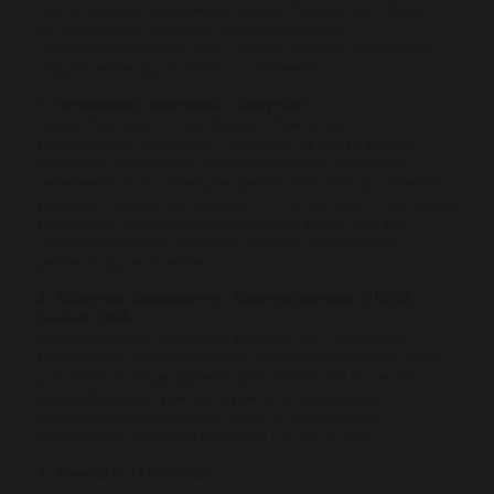
листя центели азіатської (Centella Asiatica Leaf Water).
Це забезпечує потужну протизапальну та
судинозміцнювальну дію, а також нівелює потенційне
подразнення від активних компонентів.
1. Ретиноєвий комплекс + Бакучіол
Retinyl Palmitate + Pure Retinol + Bakuchiol —
революційне поєднання. Стабільна та чиста форми
ретинолу запускають потужний процес клітинного
оновлення та колагеноутворення. Бакучіол (рослинний
ретинол) працює як синергіст — він активує ті ж клітинні
рецептори, подвоюючи антивіковий ефект, але діє
неймовірно м'яко, усуваючи сухість і захищаючи
ретинол від окислення.
2. Клітинне відновлення: Полінуклеотиди (PDRN)
Sodium DNA
Високоочищені нуклеїнові кислоти, які є головним
будівельним матеріалом для пошкоджених клітин. Вони
розпізнають пошкодження ДНК, викликані віком або
ультрафіолетом, реконструюють їх зсередини,
посилюють регенерацію шкіри та стимулюють
вироблення власного колагену I, III та IV типів.
3. Каскад із 17 пептидів