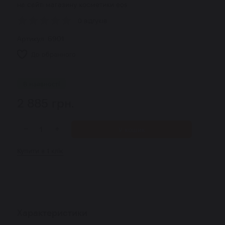
на сайті магазину косметики eos.
0 відгуків
Артикул:
6901
До обранного
В наявності
2 885
грн.
−
+
У кошик
Купити в 1 клік
Характеристики