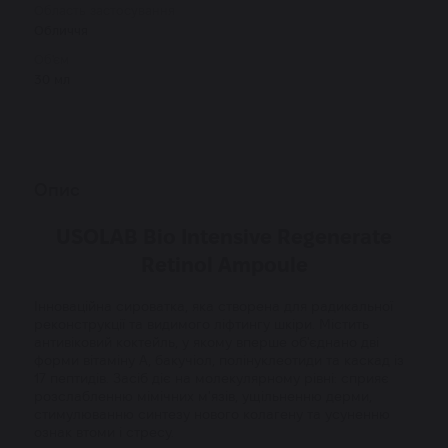
Область застосування
Обличчя
Об'єм
30 мл
Опис
USOLAB Bio Intensive Regenerate
Retinol Ampoule
Інноваційна сироватка, яка створена для радикальної
реконструкції та видимого ліфтингу шкіри. Містить
антивіковий коктейль, у якому вперше об'єднано дві
форми вітаміну А, бакучіол, полінуклеотиди та каскад із
17 пептидів. Засіб діє на молекулярному рівні: сприяє
розслабленню мімічних м'язів, ущільненню дерми,
стимулюванню синтезу нового колагену та усуненню
ознак втоми і стресу.