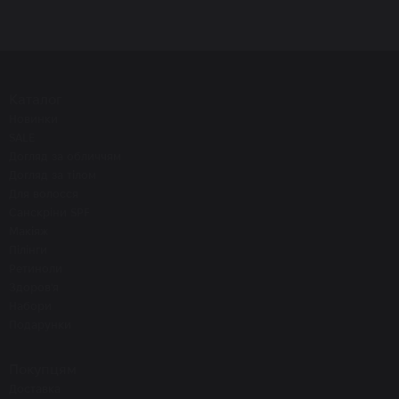
Каталог
Новинки
SALE
Догляд за обличчям
Догляд за тілом
Для волосся
Санскріни SPF
Макіяж
Пілінги
Ретиноли
Здоров'я
Набори
Подарунки
Покупцям
Доставка