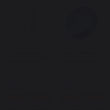
USOLAB омолоджувальний
Антивіковий ВВ крем кушон
крем для очей з пептидами
CUSKIN Clean-Up Skinfit
та полінуклеотидами Bio
Cushion pact SPF50+/PA+++
Renaturation Repair Eye
15 г
Арт: 6267
Арт: 4234
Cream 30 мл
10
67
В наявності
В наявності
2 165 грн.
2 022 грн.
Купити
Купити
Купити в 1 клік
Купити в 1 клік