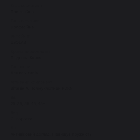
Клас косметики
Професійна
Тип косметики
Професійна
Виробник
USOLAB
Країна виробництва
Південна Корея
Тип шкіри
Для всіх типів
Активний компонент
Вітамін А, Полінукліотиди PDRN
Вік
25-35, 35-45, 45+
Вид
Сыворотка
Дія
Антивіковий догляд, Підвищує пружність