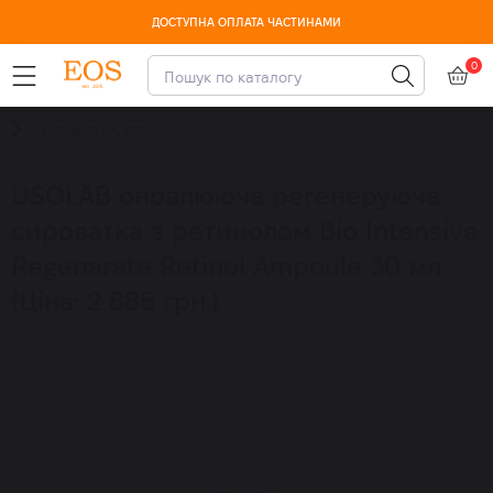
ДОСТУПНА ОПЛАТА ЧАСТИНАМИ
0
Сиворотки, есенції
USOLAB оновлююча регенеруюча
сироватка з ретинолом Bio Intensive
Regenarate Retinol Ampoule 30 мл
(Ціна: 2 885 грн.)