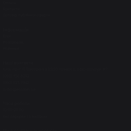
Оплата
Контакти
Договір публічної оферти
Інформація
Блог
Розпродаж
Новинки
Наші контакти
Київ, пр-т. П.Григоренка 22/20 поверх 0, офіс-шоурум #7
(068) 150 8292
(050) 523 7942
order@eos.kiev.ua
Часи роботи
10.00-20.00
Без перерви та вихідних
Ми в соціальних мережах