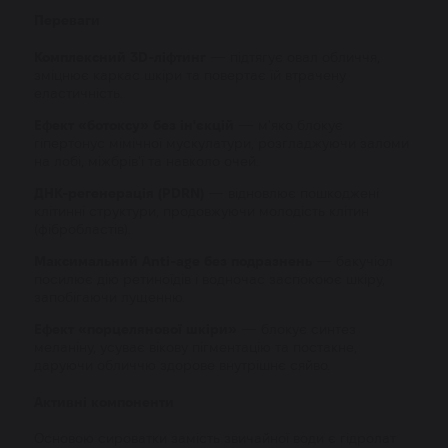
Переваги
Комплексний 3D-ліфтинг
— підтягує овал обличчя,
зміцнює каркас шкіри та повертає їй втрачену
еластичність.
Ефект «ботоксу» без ін'єкцій
— м'яко блокує
гіпертонус мімічної мускулатури, розгладжуючи заломи
на лобі, міжбрів'ї та навколо очей.
ДНК-регенерація (PDRN)
— відновлює пошкоджені
клітинні структури, продовжуючи молодість клітин
(фібробластів).
Максимальний Anti-age без подразнень
— бакучіол
посилює дію ретиноїдів і водночас заспокоює шкіру,
запобігаючи лущенню.
Ефект «порцелянової шкіри»
— блокує синтез
меланіну, усуває вікову пігментацію та постакне,
даруючи обличчю здорове внутрішнє сяйво.
Активні компоненти
Основою сироватки замість звичайної води є гідролат