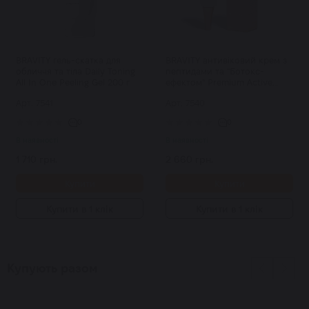
BRAVITY гель-скатка для
BRAVITY антивіковий крем з
обличчя та тіла Daily Toning
пептидами та "Ботокс-
All In One Peeling Gel 200 г
ефектом" Premium Active
Eternal Eye & Face Cream 40 г
Арт: 7541
Арт: 7540
0
0
В наявності
В наявності
1 710 грн.
2 660 грн.
Купити
Купити
Купити в 1 клік
Купити в 1 клік
Купують разом