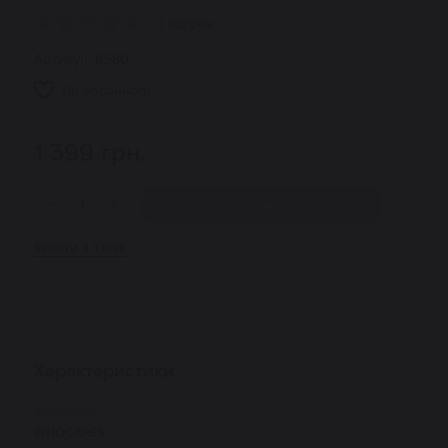
0 відгуків
Артикул:
6580
До обранного
1 399
грн.
−
+
Нема в наявності
Купити в 1 клік
Характеристики
Виробник
WHOCARES