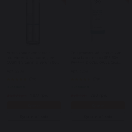
Антивікова сироватка з
Сонцезахисний веганський
вітаміном U та пептидами
крем із центелою SPF 50+
CUSKIN Vitamin U Serum 60
PA++++ DR.CEURACLE Cica
мл
Regen Vegan Sun 50 мл
Арт: 2289
Арт: 3259
10
81
В наявності
В наявності
2 208 грн.
1 877 грн.
950 грн.
790 грн.
Купити
Купити
Купити в 1 клік
Купити в 1 клік