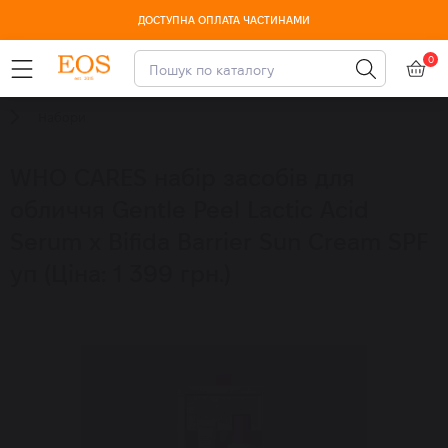
ДОСТУПНА ОПЛАТА ЧАСТИНАМИ
0
-15% CUSKIN з 10-13 серпня
Набори
WHO CARES набір засобів для
обличчя Gentle Peel Lactic Acid
Serum x Bifida Barrier Sun Cream SPF
уп (Ціна: 1 399 грн.)