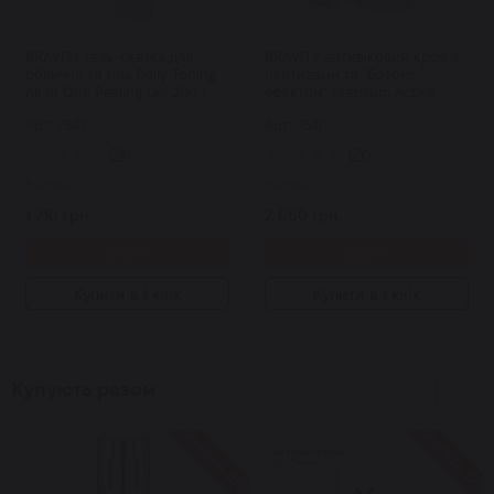
BRAVITY гель-скатка для
BRAVITY антивіковий крем з
обличчя та тіла Daily Toning
пептидами та "Ботокс-
All In One Peeling Gel 200 г
ефектом" Premium Active
Eternal Eye & Face Cream 40 г
Арт: 7541
Арт: 7540
0
0
В наявності
В наявності
1 710 грн.
2 660 грн.
Купити
Купити
Купити в 1 клік
Купити в 1 клік
Купують разом
Знижка 15%
Знижка 17%