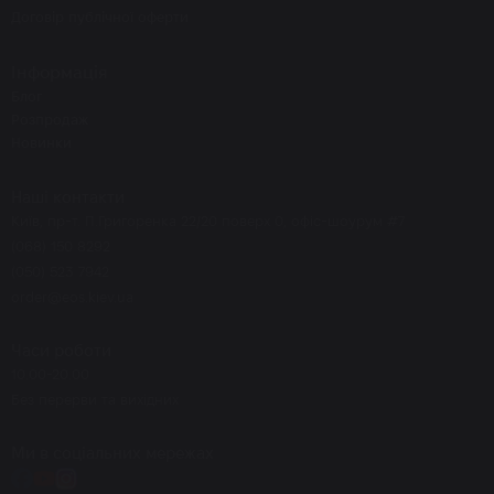
Договір публічної оферти
Інформація
Блог
Розпродаж
Новинки
Наші контакти
Київ, пр-т. П.Григоренка 22/20 поверх 0, офіс-шоурум #7
(068) 150 8292
(050) 523 7942
order@eos.kiev.ua
Часи роботи
10.00-20.00
Без перерви та вихідних
Ми в соціальних мережах