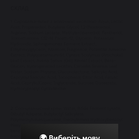
СКЛАД
1. Сироватка-пілінг з молочною кислотою: Aqua, Lactic
Acid, Propanediol, Butylene Glycol, 1,2-Hexanediol,
Arginine, Sodium Lactate, Methylpropanediol, Panthenol,
Tromethamine, C12-14 Pareth-12, Glycerin, Potassium
Hydroxide, Sphingomonas Ferment Extract,
Ethylhexylglycerin, Allantoin, Fragrance, Potentilla Anserina
Extract, Polyquaternium-51, Cynara Scolymus (Artichoke)
Leaf Extract, Avena Sativa (Oat) Kernel Extract, Beta-
Glucan, Hydrogenated Lecithin, Camellia Sinensis Leaf
Water, Sodium Phytate, Gluconolactone, Salicylic Acid,
Capryloyl Salicylic Acid, Tocopherol, Citric Acid, Ferulic
Acid, Caprylic/Capric Triglyceride, Sucrose Distearate,
Hydroxypropyl Cyclodextrin.
2. Солнцезахисний крем: Water, Bifida Ferment Lysate,
Dibutyl Adipate, Butyloctyl Salicylate,
Polymethylsilsesquioxane, Diethylamino Hydroxybenzoyl
Hexyl Benzoate, Ethylhexyl Triazone, Methylene Bis-
benzotriazolyl Tetramethylbutylphenol, Diethylhexyl 2,6-
🌍 Виберіть мову
Naphthalate, Niacinamide, Caprylyl Methicone, 1,2-