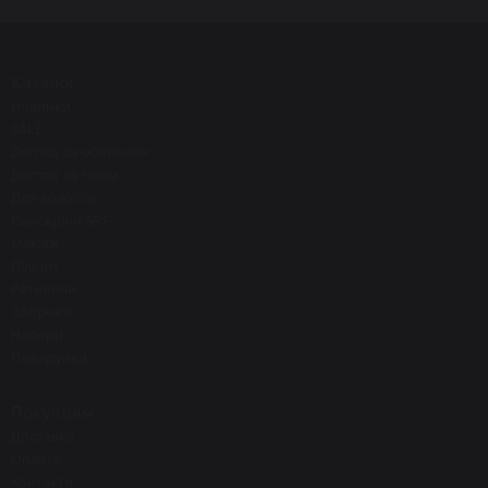
Каталог
Новинки
SALE
Догляд за обличчям
Догляд за тілом
Для волосся
Санскріни SPF
Макіяж
Пілінги
Ретиноли
Здоров'я
Набори
Подарунки
Покупцям
Доставка
Оплата
Контакти