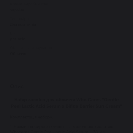
Країна виробництва
Україна
Тип шкіри
Для всіх типів
Вік
для всіх
Область застосування
Обличчя
Опис
Набір засобів для обличчя Who Cares “Gentle
Peel Lactic Acid Serum x Bifida Barrier Sun Cream”
Комплектація набору:
1. Незмивна сироватка-пілінг із молочною кислотою
Whocares Gentle Peel Lactic Acid Serum
– 30 мл