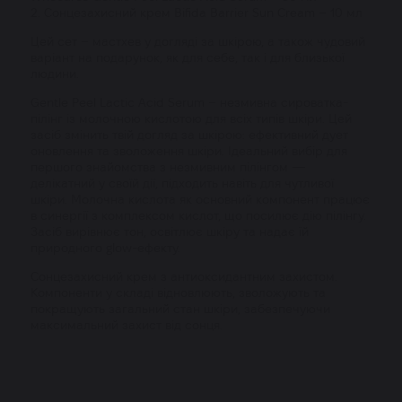
2. Сонцезахисний крем
Bifida Barrier Sun Cream
– 10 мл
Цей сет – мастхев у догляді за шкірою, а також чудовий
варіант на подарунок, як для себе, так і для близької
людини.
Gentle Peel Lactic Acid Serum – незмивна сироватка-
пілінг із молочною кислотою для всіх типів шкіри. Цей
засіб змінить твій догляд за шкірою: ефективний дует
оновлення та зволоження шкіри. Ідеальний вибір для
першого знайомства з незмивним пілінгом —
делікатний у своїй дії, підходить навіть для чутливої
шкіри. Молочна кислота як основний компонент працює
в синергії з комплексом кислот, що посилює дію пілінгу.
Засіб вирівнює тон, освітлює шкіру та надає їй
природного glow-ефекту.
Сонцезахисний крем з антиоксидантним захистом.
Компоненти у складі відновлюють, зволожують та
покращують загальний стан шкіри, забезпечуючи
максимальний захист від сонця.