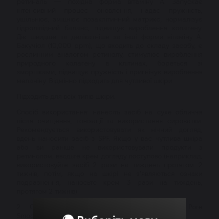
ретиналь — похідна форма вітаміну А. Запускає
інтенсивний процес оновлення, надає пружність,
ущільнює, зміцнює позаклітинний матрикс, нормалізує
гідроліпідний баланс, підвищує вироблення колагену.
Діє швидше та делікатніше за інші форми вітаміну A.
Бакучіол (10,000 ppm), що входить до складу засобу, є
рослинним аналогом ретинолу, стимулює вироблення
природного колагену в клітинах, бореться зі
зморшками, підвищує пружність і пригнічує вироблення
меланіну. Відмінно підходить для чутливої шкіри
Підходить для всіх типів шкіри.
Спосіб використання: нанесіть засіб на сухе обличчя
після очищення, тонізації та використання сироватки.
Рекомендується використовувати як нічний догляд,
вдень наносити засіб з SPF. Якщо у вас чутлива шкіра
або ви раніше не використовували продукти з
ретинолом, вводьте крем догляду поступово (наприклад,
використовуйте засіб 2 рази на тиждень протягом 2
тижнів, потім, якщо на шкірі не з'являються ознаки
подразнення, наносьте крем 3 рази на тиждень,
протягом 2 тижнів)
2. Сироватка з бакучіолом BY WISHTREND Pore
Smoothing Bakuchiol Serum 30 мл