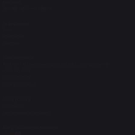
Контакти
Договір публічної оферти
Інформація
Блог
Розпродаж
Новинки
Наші контакти
Київ, пр-т. П.Григоренка 22/20 поверх 0, офіс-шоурум #7
(068) 150 8292
(050) 523 7942
order@eos.kiev.ua
Часи роботи
10.00-20.00
Без перерви та вихідних
Ми в соціальних мережах