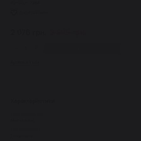
Артикул:
7284
До обранного
2 076
грн.
2 595
грн.
−
+
Нема в наявності
Купити в 1 клік
Характеристики
Клас косметики
Мас-маркет
Тип косметики
Популярна