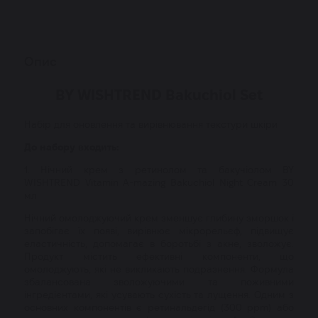
Опис
BY WISHTREND Bakuchiol Set
Набір для оновлення та вирівнювання текстури шкіри
До набору входить:
1. Нічний крем з ретинолом та бакучіолом BY
WISHTREND Vitamin A-mazing Bakuchiol Night Cream 30
мл
Нічний омолоджуючий крем зменшує глибину зморшок і
запобігає їх появі, вирівнює мікрорельєф, підвищує
еластичність, допомагає в боротьбі з акне, зволожує.
Продукт містить ефективні компоненти, що
омолоджують, які не викликають подразнення. Формула
збалансована зволожуючими та поживними
інгредієнтами, які усувають сухість та лущення. Одним з
основних компонентів є ретинальдегід (300 ppm) або