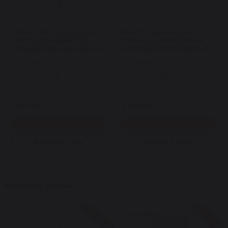
BRAVITY Derma Collagen Eye
BRAVITY емульсія для
Cream ущільнюючий та
обличчя зі стовбуровими
регенеруючий крем для зони
клітинами Stemcell Daily All-
навколо очей з ПДРН 30 мл
in-One 120 мл
Арт: 7539
Арт: 7538
0
0
В наявності
В наявності
1 590 грн.
2 190 грн.
Купити
Купити
Купити в 1 клік
Купити в 1 клік
Купують разом
Знижка 27%
Знижка 18%