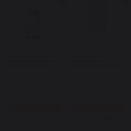
Сиворотка освітлююча із
Сонцезахисний
галактомісісом і вітамінним
зволожуючий крем із
комплексом MANYO Galac
скваланом NEEDLY Vegan Mild
Whitening Vita Serum 50 мл
Moisture Sun SPF 50+ PA++++
Арт: 3405
Арт: 4000
50 мл
48
46
В наявності
В наявності
999 грн.
730 грн.
790 грн.
650 грн.
Купити
Купити
Купити в 1 клік
Купити в 1 клік