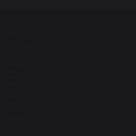
Каталог
Новинки
SALE
Догляд за обличчям
Догляд за тілом
Для волосся
Санскріни SPF
Макіяж
Пілінги
Ретиноли
Здоров'я
Набори
Подарунки
Покупцям
Доставка
Оплата