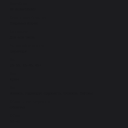
Виробник
BY WISHTREND
Країна виробництва
Південна Корея
Тип шкіри
Для всіх типів
Активний компонент
Цераміди
Вік
25-35, 35-45, 45+
Вид
Крем
Дія
Живить, Підвищує пружність, Освіжає, Ліфтинг
Область застосування
Обличчя
Об'єм
30 мл