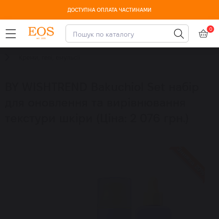
ДОСТУПНА ОПЛАТА ЧАСТИНАМИ
0
Креми, гелі, емульсії
BY WISHTREND Bakuchiol Set набір
для оновлення та вирівнювання
текстури шкіри (Ціна: 2 076 грн.)
Знижка 20%