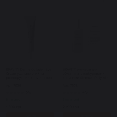
BRAVITY Derma Collagen Eye
BRAVITY емульсія для
Cream ущільнюючий та
обличчя зі стовбуровими
регенеруючий крем для зони
клітинами Stemcell Daily All-
навколо очей з ПДРН 30 мл
in-One 120 мл
Арт: 7539
Арт: 7538
0
0
В наявності
В наявності
1 590 грн.
2 190 грн.
Купити
Купити