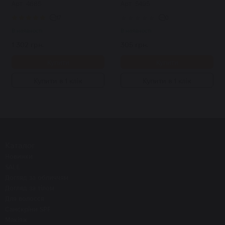
Арт: 4685
Арт: 5495
17
0
В наявності
В наявності
1 302 грн.
305 грн.
Купити
Купити
Купити в 1 клік
Купити в 1 клік
Каталог
Новинки
SALE
Догляд за обличчям
Догляд за тілом
Для волосся
Санскріни SPF
Макіяж