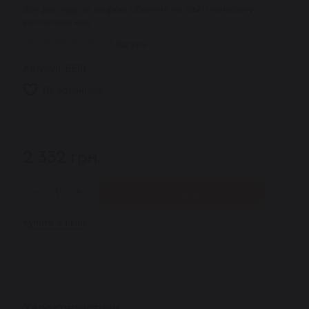
для догляду за шкірою обличчя на сайті магазину
косметики eos
0 відгуків
Артикул:
5510
До обранного
В наявності
2 332
грн.
−
+
У кошик
Купити в 1 клік
Характеристики