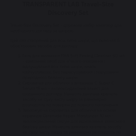
TRANSPARENT LAB Travel-Size
Discovery Set
Travel-Size Discovery Set - дорожній набір мініатюр для
необхідного догляду за шкірою.
Цей сет створений для всіх типів шкіри, що включає 5
обов'язкових засобів для догляду:
Гель для вмивання
PHA Soft Peeling Cleanser
60 мл
- ідеальний засіб для м'якого очищення і
відлущування всіх типів шкіри, навіть
найчутливішої, без пересушування і порушення
природного балансу шкіри.
Сироватка для обличчя з вітаміном С
Super C
Serum
15 мл - антиоксидантний захист для
щоденного догляду. Нанесіть декілька крапель
засобу на суху чисту шкіру та рівномірно
розподіліть по поверхні до повного поглинання.
Зволожуюча сироватка для обличчя на основі
керамідів
Ceramide Repair Moisturizer
10 мл -
зволожувальний серум для відновлення захисного
бар'єру шкіри. Нанесіть декілька крапель засобу
на суху чисту шкіру та рівномірно розподіліть по