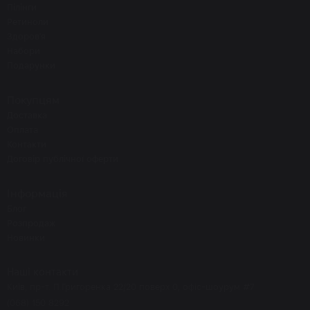
Пілінги
Ретиноли
Здоров'я
Набори
Подарунки
Покупцям
Доставка
Оплата
Контакти
Договір публічної оферти
Інформація
Блог
Розпродаж
Новинки
Наші контакти
Київ, пр-т. П.Григоренка 22/20 поверх 0, офіс-шоурум #7
(068) 150 8292