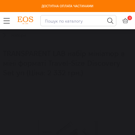
ДОСТУПНА ОПЛАТА ЧАСТИНАМИ
0
Набори
TRANSPARENT LAB набір мініатюр в
міні форматі Travel-Size Discovery
Set уп (Ціна: 2 332 грн.)