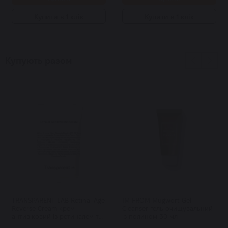
Купити в 1 клік
Купити в 1 клік
Купують разом
TRANSPARENT LAB Retinal Age
IM FROM Mugwort Gel
Reverse Cream крем
Cleanser гель очищувальний
антивіковий із ретиналем та
із полином 30 мл
бакучіолом 50 мл