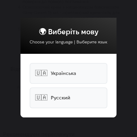
поверхні до повного поглинання.
Освітлюючий крем з ніацинамідом
Niacinamide
Glow Cream
15 мл - освітлюючий крем-гель для
шкіри, який можна використовувати вранці та
ввечері.
Інтенсивна зволожувальна сироватка з 15%
🌍 Виберіть мову
гліцерином Pure Glycerin Face Serum 15 мл
Choose your language | Выберите язык
Відгуки
🇺🇦
Українська
Аби додати відгук, будь ласка,
зареєструйтеся
або
увійдіть
🇺🇦
Русский
Рекомендуем переглянути