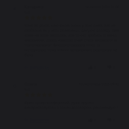
Катерина
14 лютого 2024 21:06
К
5.0
Мені 48 років, маю вікові зміни у зоні очей, але не
глобальні як у моїх ровесниць, дякуючі догляду. Цей
крем не зітре зморшки, але точно зробить їх менш
виразними, шкіра навколо очей стала виглядати як
"наполірована". Використовувала чітко за
інструкцією, тому ніяких неприємних сюрпризів не
було.
Відповісти
0
0
Олена
10 листопада 2023 09:42
О
5.0
Крем супер комфортний, дуже зручно
використовувати з таким дозатором, рекомендую !
Відповісти
0
0