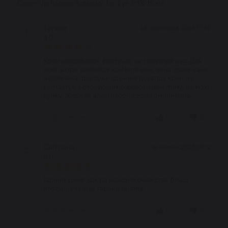
Clean-Up Retinol Activator for Eye 0,1% 15 мл
Тетяна
28 листопада 2025 17:32
Т
4.0
Крем сподобався. Вистачає на тривалий час. Для
моєї шкіри виявився комфортним, вона стала наче
наповнена. Ще дуже зручний дозатор, крем не
контактує з оточуючим середовищем, тому, на мою
думку, зберігає властивості своїх компонентів.
Відповісти
0
0
Світлана
16 лютого 2025 07:12
С
5.0
Гарний крем! Шкіра навколо очей стає більш
плотніша та має гарний вигляд!
Відповісти
0
0