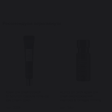
Рекомендуем переглянути
Крем для очей CUSKIN
ALLIES OF SKIN крем для
Dr.Solution Capsule Tone-Up
очей омолоджуючий
Eye Cream 20мл
Peptides & Omegas Firming
Eye Cream 15 мл
Арт: 2298
Арт: 3411