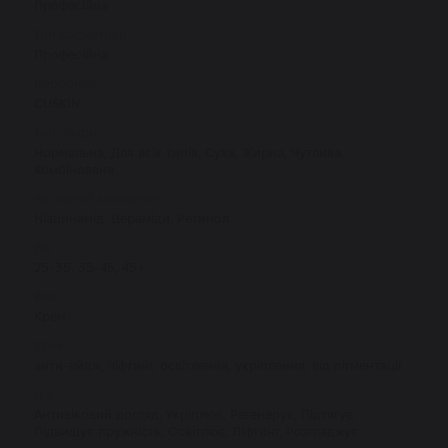
Професійна
Тип косметики
Професійна
Виробник
CUSKIN
Тип шкіри
Нормальна, Для всіх типів, Суха, Жирна, Чутлива,
Комбінована
Активний компонент
Ніацинамід, Цераміди, Ретинол
Вік
25-35, 35-45, 45+
Вид
Крем
Ефект
анти-ейдж, ліфтинг, освітлення, укріплення, від пігментації
Дія
Антивіковий догляд, Укріплює, Регенерує, Підтягує,
Підвищує пружність, Освітлює, Ліфтинг, Розгладжує