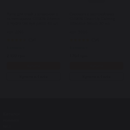
Патчі для очей з вітаміном U
Сироватка заспокійлива
та пептидами CUSKIN Vitamin
CUSKIN Clean-Up Calming
U Hydro Gel eye patch 60 шт
Intensive Serum 30 мл
Арт: 2295
Арт: 3686
47
45
В наявності
В наявності
2 100 грн.
1 764 грн.
Купити
Купити
Купити в 1 клік
Купити в 1 клік
Каталог
Новинки
SALE