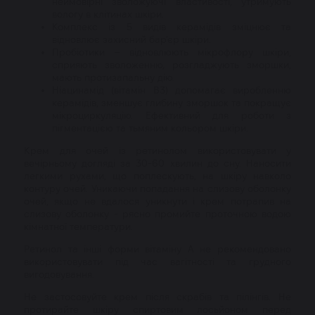
неймовірні зволожуючі властивості, утримують
вологу в клітинах шкіри.
Комплекс із 5 видів керамідів зміцнює та
відновлює захисний бар'єр шкіри.
Пробіотики – відновлюють мікрофлору шкіри,
сприяють зволоженню, розгладжують зморшки,
мають протизапальну дію.
Ніацинамід (вітамін В3) допомагає виробленню
керамідів, зменшує глибину зморшок та покращує
мікроциркуляцію. Ефективний для роботи з
пігментацією та тьмяним кольором шкіри.
Крем для очей із ретинолом використовувати у
вечірньому догляді за 30-60 хвилин до сну. Наносити
легкими рухами, що поплескують, на шкіру навколо
контуру очей. Уникаючи попадання на слизову оболонку
очей, якщо не вдалося уникнути і крем потрапив на
слизову оболонку - рясно промийте проточною водою
кімнатної температури.
Ретинол та інші форми вітаміну А не рекомендовано
використовувати під час вагітності та грудного
вигодовування.
Не застосовуйте крем після скрабів та пілінгів. Не
протирайте шкіру спиртовим лосьйоном перед