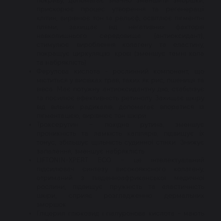
прискорює процес утворення та регенерації
клітин, вирівнює тон та рельєф, освітлює пігментні
плями, захищає від негативних факторів
навколишнього середовища (антиоксидант),
стимулює вироблення колагену та еластину,
покращує циркуляцію. крові (зменшує темні кола
та набряклість).
Ферулова кислота - рослинний компонент, що
міститься у висівках трав, таких як рис, пшениця та
вівса. Має потужну антиоксидантну дію, стабілізує
та посилює ефективність ретинолу. Захищає шкіру
від вільних радикалів, допомагає впоратися із
пігментацією, вирівнює тон шкіри.
Троксерутин – похідне рутина, зменшує
проникність та ламкість капілярів, підвищує їх
тонус, збільшує щільність судинної стінки. Знижує
запалення, зменшує набряклість.
LIFTONIN-XPERT ECO – це інтелектуальний
підсилювач синтезу високоякісного колагену,
отриманий з південноафриканської медичної
рослини, підвищує пружність та еластичність
шкіри, сприяє розгладженню дермальних
зморшок.
Гліцерил глюкозид і гіалуронова кислота - мають