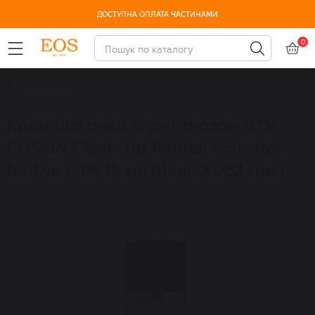
ДОСТУПНА ОПЛАТА ЧАСТИНАМИ
0
За очима
Крем для очей із ретинолом 0,1%
CUSKIN Clean-Up Retinol Activator
for Eye 0,1% 15 мл (Ціна: 2 082 грн.)