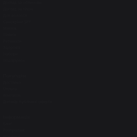
Догляд за обличчям
Догляд за тілом
Для волосся
Санскріни SPF
Макіяж
Пілінги
Ретиноли
Здоров'я
Набори
Подарунки
Покупцям
Доставка
Оплата
Контакти
Договір публічної оферти
Інформація
Блог
Розпродаж
Новинки