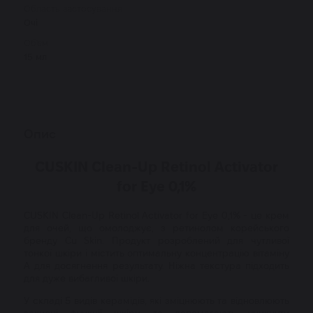
Область застосування
Очі
Об'єм
15 мл
Опис
CUSKIN Clean-Up Retinol Activator
for Eye 0,1%
CUSKIN Clean-Up Retinol Activator for Eye 0,1% - це крем
для очей, що омолоджує, з ретинолом корейського
бренду Cu Skin. Продукт розроблений для чутливої
тонкої шкіри і містить оптимальну концентрацію вітаміну
А для досягнення результату. Ніжна текстура підходить
для дуже вибагливої шкіри.
У складі 5 видів керамідів, які зміцнюють та відновлюють
захисні функції шкіри та допомагають уникнути