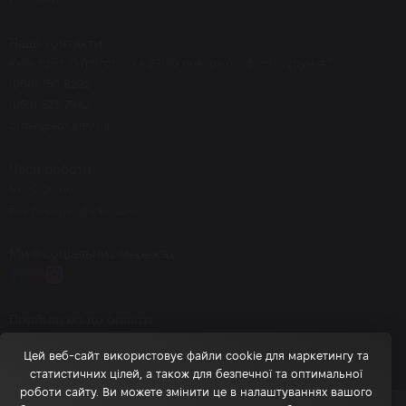
Наші контакти
Київ, пр-т. П.Григоренка 22/20 поверх 0, офіс-шоурум #7
(068) 150 8292
(050) 523 7942
order@eos.kiev.ua
Часи роботи
10.00-20.00
Без перерви та вихідних
Ми в соціальних мережах
Приймаємо до оплати
Цей веб-сайт використовує файли cookie для маркетингу та
статистичних цілей, а також для безпечної та оптимальної
роботи сайту. Ви можете змінити це в налаштуваннях вашого