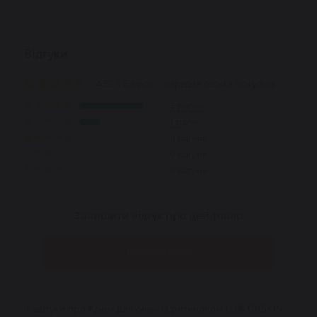
Відгуки
4.52 з 5 зірок
- середня оцінка покупців
3 відгука
1 відгук
0 відгуків
0 відгуків
0 відгуків
Залишити відгук про цей товар
Написати відгук
4 відгуки про Крем для очей із ретинолом 0,1% CUSKIN