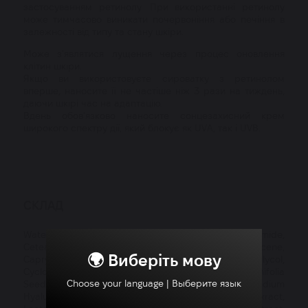
застосуванням ретинолу. При використанні ретинолу
може тимчасово виникати почервоніння або печіння в
залежності від типу та стану шкіри.
Може з'являтися лущення через процес оновлення
клітин шкіри.
Якщо ви використовуєте сироватку з ретинолом
вперше, наносите її не частіше ніж 3 рази на тиждень,
даючи шкірі час на адаптацію.
Вдень обов'язково наносите сонцезахисний крем
широкого спектру дії, який блокує як UVA, так і UVB.
СКЛАД
Water, Glycerin, Glyceryl Glucoside, Alcohol, Niacinamide,
Cetearyl Alcohol, Hydrogenated Polydecene,
🌍 Виберіть мову
Caprylic/Capric Triglyceride, Butylene Glycol,
Cyclohexasiloxane, Triethyl Citrate, Macadamia Ternifolia
Choose your language | Выберите язык
Seed Oil, Retinol, Troxerutin, Adenosine, Sodium
Hyaluronate, Lactobacillus/Soybean Ferment Exract,