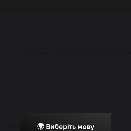
ДОСТУПНА ОПЛАТА ЧАСТИНАМИ
-15% CUSKIN з 10-13 серпня
ом
Для волосся
Санскріни SPF
Макіяж
Пілінги
Ретиноли
Здоров'я
Наб
ий ILLIYOON Oil Smoothing Cleanser 500 мл
Гель для душу пом&#03
🌍 Виберіть мову
мидопропил бетаин, Масло камелии, Гидролат женьшеня, Экстракт