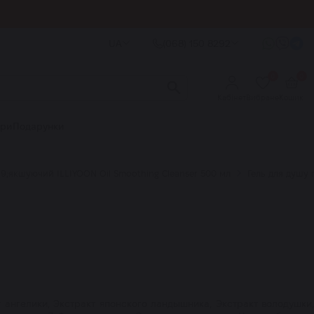
UA
(068) 150 8292
0
0
Кабінет
Вибране
Кошик
ори
Подарунки
9;якшуючий ILLIYOON Oil Smoothing Cleanser 500 мл
Гель для душу 
 ангелики, Экстракт японского ландышника, Экстракт володушки,