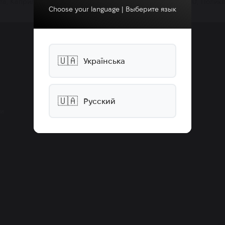
та, Каприлил гликоль, Полисорбат 60, Поликвартениум-10, Поликв
Choose your language | Выберите язык
Інформація
🇺🇦
Українська
Блог
Розпродаж
Новинки
🇺🇦
Русский
ти