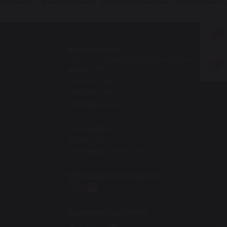
артениум-7, Феноксиэтанол, Этилгексилглицерин, Натрия бензоат,
0
Наші контакти
Київ, пр-т. П.Григоренка 22/20 поверх 0, офіс-
0
шоурум #7
(068) 150 8292
(050) 523 7942
order@eos.kiev.ua
Часи роботи
10.00-20.00
Без перерви та вихідних
Ми в соціальних мережах
Приймаємо до оплати