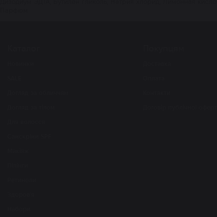
Дизодиум ЭДТА, Бутилен гликоль, Натрия хлорид, Лимонная кисло
Парфюм.
Каталог
Покупцям
Новинки
Доставка
SALE
Оплата
Догляд за обличчям
Контакти
Догляд за тілом
Договір публічної офер
Для волосся
Санскріни SPF
Макіяж
Пілінги
Ретиноли
Здоров'я
Набори