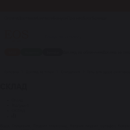
Оплата
Доставка
Контакти
Бонуси
Про нас
Блог
Бренди
Догляд за обличчям
Догляд за тіл
SALE
Новинки
Бренди
Головна
Догляд за тілом
Очищення
Гель для душа смягчающ
СКЛАД
Огляд
Відгуки
0
СКЛАД
Вода, Глицерин, Лаурил глюкозид, Натрия лаурет сульфат, Кока