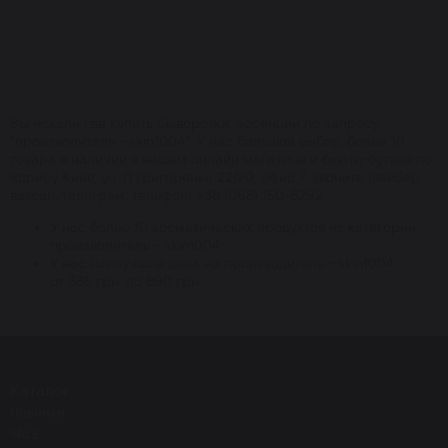
Вы искали где купить Сыворотки, эссенции по запросу:
"производитель - skin1004". У нас большой выбор, более 10
товара в наличии в нашем онлайн магазине и бьюти-бутике по
адресу Киев, ул. П.Григоренка 22/20, офис 7, звоните (вайбер,
ватсап, телеграм, телефон) +38 (068) 150-8292.
У нас более 10 косметических продуктов из категории
производитель - skin1004
У нас наилучшие цена на производитель - skin1004 -
от 335 грн. до 890 грн.
Каталог
Новинки
SALE