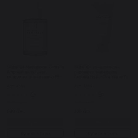
SKIN1004 Madagascar Centella
SKIN1004 сонцезахисна
Ampoule ампульная
сироватка Madagascar
сиворотка із центеллою 55
Centella Hyalu-Cica Water-Fit
мл
Sun Serum SPF50+ PA++++ 15
Арт: 4361
Арт: 7354
мл
1
0
Закінчилось
Закінчилось
590 грн.
335 грн.
Купити
Купити
Купити в 1 клік
Купити в 1 клік