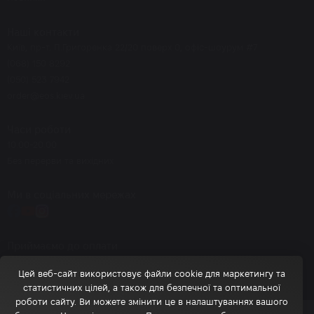
Наші контакти
Київ, пр-т. П.Григоренка 22/20 поверх 0, офіс-шоурум #7
(068) 150 8292
(050) 523 7942
order@eos.kiev.ua
Часи роботи
10.00-20.00
Без перерви та вихідних
Ми в соціальних мережах
Приймаємо до оплати
Цей веб-сайт використовує файли cookie для маркетингу та
статистичних цілей, а також для безпечної та оптимальної
роботи сайту. Ви можете змінити це в налаштуваннях вашого