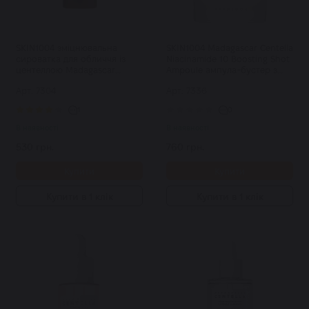
SKIN1004 зміцнювальна
SKIN1004 Madagascar Centella
сироватка для обличчя із
Niacinamide 10 Boosting Shot
центеллою Madagascar
Ampoule ампула-бустер з
Centella Probio-Cica Intensive
ніацинамідом 30 мл
Арт: 7304
Арт: 7336
Ampoule 30 мл
1
0
В наявності
В наявності
530 грн.
760 грн.
Купити
Купити
Купити в 1 клік
Купити в 1 клік