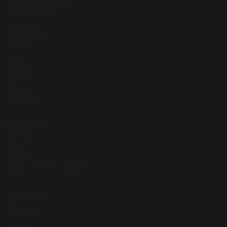
Догляд за обличчям
Догляд за тілом
Для волосся
Санскріни SPF
Макіяж
Пілінги
Ретиноли
Здоров'я
Набори
Подарунки
Покупцям
Доставка
Оплата
Контакти
Договір публічної оферти
Інформація
Блог
Розпродаж
Новинки