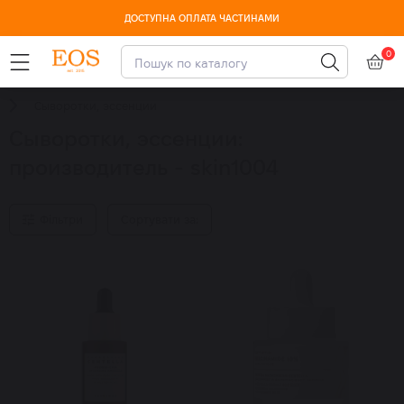
ДОСТУПНА ОПЛАТА ЧАСТИНАМИ
0
-15% CUSKIN з 10-13 серпня
Сыворотки, эссенции
Сыворотки, эссенции:
производитель - skin1004
Фільтри
Сортувати за: