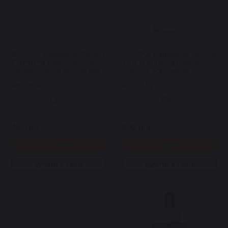
SKIN1004 Madagascar Centella
SKIN1004 Madagascar Centella
Poremizing Fresh Ampoule
Tone Brightening Capsule
себорегулююча ампула для
Ampoule освітлююча
звуження пор 30 мл
капсульна ампула 50 мл
Арт: 7338
Арт: 7339
0
0
В наявності
В наявності
455 грн.
690 грн.
Купити
Купити
Купити в 1 клік
Купити в 1 клік