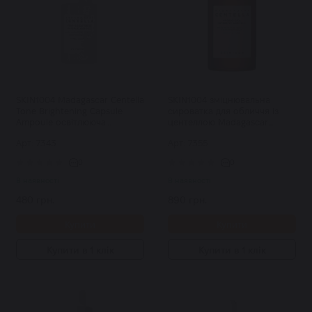
SKIN1004 Madagascar Centella
SKIN1004 зміцнювальна
Tone Brightening Capsule
сироватка для обличчя із
Ampoule освітлююча
центеллою Madagascar
капсульна ампула 30 мл
Centella Probio-Cica Intensive
Арт: 7343
Арт: 7355
Ampoule 50 мл
0
0
В наявності
В наявності
480 грн.
890 грн.
Купити
Купити
Купити в 1 клік
Купити в 1 клік