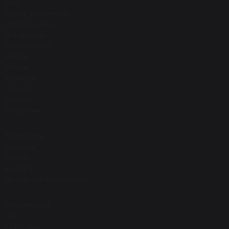
SALE
Догляд за обличчям
Догляд за тілом
Для волосся
Санскріни SPF
Макіяж
Пілінги
Ретиноли
Здоров'я
Набори
Подарунки
Покупцям
Доставка
Оплата
Контакти
Договір публічної оферти
Інформація
Блог
Розпродаж