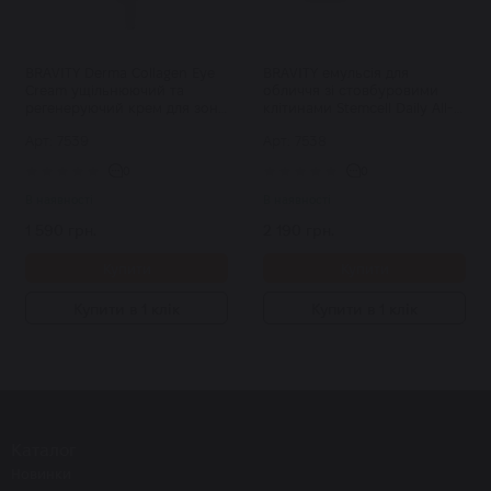
BRAVITY Derma Collagen Eye
BRAVITY емульсія для
Cream ущільнюючий та
обличчя зі стовбуровими
регенеруючий крем для зони
клітинами Stemcell Daily All-
навколо очей з ПДРН 30 мл
in-One 120 мл
Арт: 7539
Арт: 7538
0
0
В наявності
В наявності
1 590 грн.
2 190 грн.
Купити
Купити
Купити в 1 клік
Купити в 1 клік
Каталог
Новинки