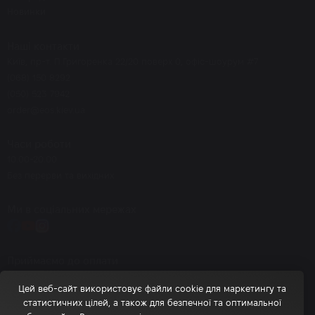
Новинки
Наші контакти
Київ, пр-т. П.Григоренка 22/20 поверх 0, офіс-шоурум #7
(068) 150 8292
(050) 523 7942
order@eos.kiev.ua
Часи роботи
10.00-20.00
Без перерви та вихідних
Ми в соціальних мережах
Приймаємо до оплати
Цей веб-сайт використовує файли cookie для маркетингу та
статистичних цілей, а також для безпечної та оптимальної