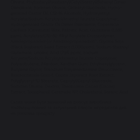
Olivate, Phytosteryl/Isostearyl/Cetyl/Stearyl/Behenyl Dimer
Dilinoleate, Sorbitan Olivate, Cetearyl Glucoside, Hydro-
genated Castor Oil, C12-16 Alcohols, Hydroxyethyl
Acrylate/Sodium Acryloy-klimethyl Taurate Copolymer,
Hydrogenated Castor Oil Dimer Dilinoleate, Copernicia
Cerifera (Carnauba) Wax, Palmitic Acid, Glutamine (1,585
ppm), Acrylates/C10-30 Alkyl Acrylate Crosspolymer,
Amidepropandiol (or Amidinopropanediol)”, Glycine Soja
(Black Soybean) Seed Extract (1,000ppm), Sodium Stearoyl
Glutamate, Linoleic Acid (795 ppm), Sodium
Acrylate/Sodium Acryloyldimethyl Taurate Copolymer,
Polyisobutene, Allantoin, Xanthan Gum, Ethylhexylglycerin,
Butylene Glycol, Trisodium Ethylenediamine Disuccinate,
Biosaccharide Gum-1, Coptis Japonica Root Extract,
Polyglyceryl-10 Stearate, Caprylyl/Capryl Glucoside,
Sorbitan Olivate, Dextrin, Theobroma Cacao (Cocoa)
Extract, Tocopherol, Ceramide NP, Cholesterol, Stearic Acid
Cклад може бути змінений на розсуд виробника.
Найбільш повний та актуальний список інгредієнтів див.
на упаковці продукту.