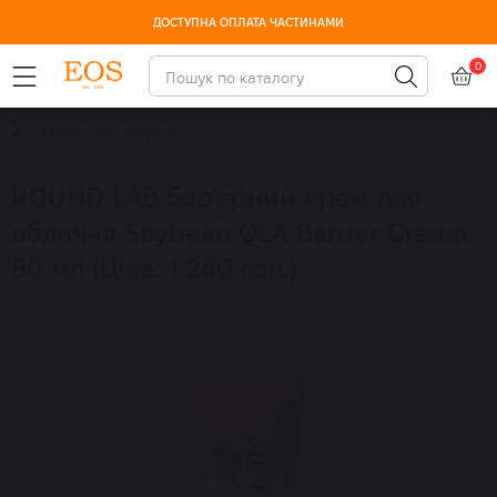
ДОСТУПНА ОПЛАТА ЧАСТИНАМИ
0
Креми, гелі, емульсії
ROUND LAB бар'єрний крем для
обличчя Soybean QLA Barrier Cream
80 мл (Ціна: 1 280 грн.)