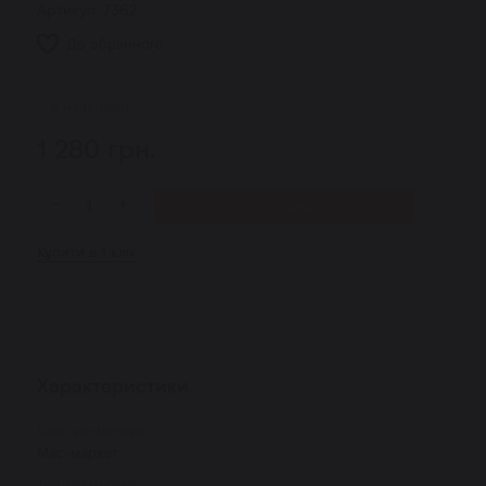
Артикул:
7362
До обранного
В наявності
1 280
грн.
−
+
У кошик
Купити в 1 клік
Характеристики
Клас косметики
Мас-маркет
Тип косметики