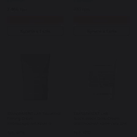
В наявності
В наявності
2 466 грн.
730 грн.
Купити
Купити
Купити в 1 клік
Купити в 1 клік
TRANSPARENT LAB Bakuchiol
TRANSPARENT LAB
Firming Cream
Niacinamide Glow Cream
омолоджуючий крем із
освітлюючий крем-гель для
бакучіолом 50 мл
шкіри 50 мл
Арт: 4678
Арт: 4752