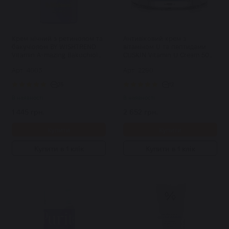
Крем нічний з ретинолом та
Антивіковий крем з
бакучіолом BY WISHTREND
вітаміном U та пептидами
Vitamin A-mazing Bakuchiol
CUSKIN Vitamin U Cream 50
Night Cream 30 мл
мл
Арт: 4003
Арт: 2290
25
12
В наявності
В наявності
1 445 грн.
2 652 грн.
Купити
Купити
Купити в 1 клік
Купити в 1 клік