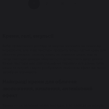
1
2
...
14
→
Креми, гелі, емульсії
Вибір правильного догляду за шкірою залежить не тільки від
інгредієнтів, але й від текстури продукту. Більш густий крем для
обличчя утворює захисну плівку на поверхні шкіри, тоді як
легші текстури швидше вбираються і дозволяють шкірі дихати.
Кожна текстура має свої специфічні переваги для різних типів
шкіри та потреб, і варто розібратися, який саме ефект від якого
засобу ви отримаєте.
Найкращі креми для обличчя:
зволоження, живлення, антивіковий
ефект
Креми — це загальна назва текстури, а по своїй дії це можуть