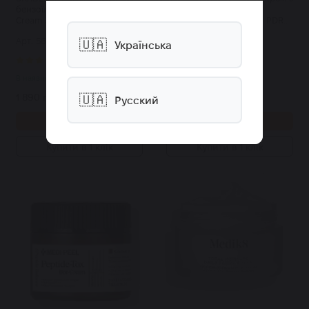
бензоїл пероксидом Kurac
полінуклеотидами та
Cream 30 мл
бакучіолом Dr.Solution PDRN
Bakuchiol Cream 100 50 мл
Арт: 5655
Арт: 5542
🇺🇦
Українська
9
4
В наявності
В наявності
1 890 грн.
2 178 грн.
🇺🇦
Русский
Купити
Купити
Купити в 1 клік
Купити в 1 клік