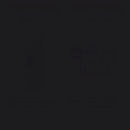
Купити
Купити
Купити в 1 клік
Купити в 1 клік
Ампульна емульсія з
PEROLITE гель від прищів
пептидами та волюфіліном
Perolite-A Benzoyl Peroxide
CUSKIN Vitamin U Ampoule
2.5% + Adapalene Gel із
Emulsion 130 мл
бензоїл пероксидом та
Арт: 3219
Арт: 4126
адапаленом 30 г
11
1