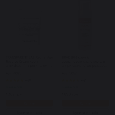
TRANSPARENT LAB Retinal Age
BRADERM крем із
Reverse Cream крем
азелаїновою кислотою для
антивіковий із ретиналем та
шкіри схильної до розацеа
бакучіолом 50 мл
Rosac Cream 30 мл
Арт: 4685
Арт: 5657
17
6
В наявності
В наявності
1 302 грн.
1 890 грн.
Купити
Купити
Купити в 1 клік
Купити в 1 клік