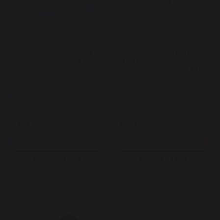
MEDIK8 омолоджувальний
MEDIK8 Crystal Retinal 3
нічний крем Advanced Night
нічна сироватка зі
Restore для обличчя 50 мл
стабільним ретиналем 30 мл
Арт: 5394
Арт: 5190
2
3
В наявності
В наявності
3 700 грн.
3 250 грн.
Купити
Купити
Купити в 1 клік
Купити в 1 клік
Показати більше