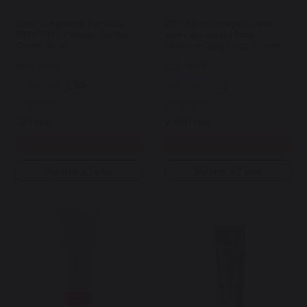
Крем із ефектом ботоксу
MEDIK8 зволожувальний
MEDI-PEEL Peptide-Tox Bor
крем для шкіри Total
Cream 50 мл
Moisture Daily Facial Cream
50 мл
Арт: 3280
Арт: 5599
33
5
В наявності
В наявності
720 грн.
2 800 грн.
Купити
Купити
Купити в 1 клік
Купити в 1 клік