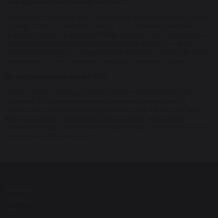
Чим відрізняється гель від емульсії?
Гелі майже не містять олій і створюють легку, освіжаючу плівку
на шкірі. Емульсії поєднують воду і олії, забезпечуючи більш
тривалий догляд та оклюзію. Вибір залежить від потреб шкіри:
гелі підходять для миттєвого зволоження, емульсії — для
живлення та захисту. Текстура також впливає на відчуття після
нанесення — гелі освіжають, емульсії залишають м’якість.
Як часто наносити крем з SPF?
Щодня, навіть у похмуру погоду, захист необхідний від УФ-
променів. Повторне нанесення рекомендується кожні 2–3
години при активному перебуванні на сонці. Після поту, води
або тертя шкіри ефективність зменшується, тому варто
оновлювати шар. Достатня кількість засобу критично важлива
для реального рівня захисту.
Каталог
Новинки
SALE