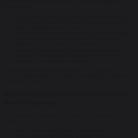
бути зовсім різні склади. Головне — підібрати формулу під
потреби шкіри.
Зволожуючий крем для обличчя: гіалуронова кислота,
бета-глюкан і пантенол утримують вологу, зміцнюють
бар’єр і повертають шкірі м’якість.
Живильний, відновлюючий крем для обличчя: цераміди,
сквалан і натуральні олії відновлюють ліпідний шар,
додають шкірі еластичності та комфорту.
Антивіковий крем для обличчя: пептиди, ретиналь і
коензим Q10 стимулюють оновлення клітин, покращують
пружність і розгладжують зморшки.
Найкращі корейські креми для обличчя — це формули,
декілька активів працюють у тандемі: зволожують, зміцнюють і
омолоджують шкіру.
Гелі та емульсії: легкі текстури для будь-
якого типу шкіри
Це легкі формати догляду, що підходять для будь-якого типу
шкіри.
Гель для обличчя базується на водній матриці з
полісахаридів, утримує вологу, швидко вбирається і