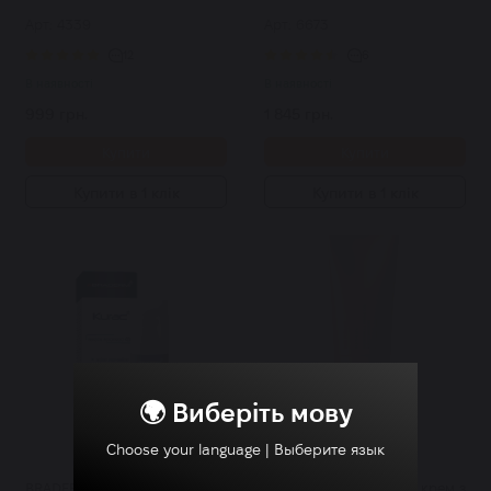
біфідобактеріями 80 мл
Repair Cream 50 мл
Арт: 4339
Арт: 6673
12
6
В наявності
В наявності
999 грн.
1 845 грн.
Купити
Купити
Купити в 1 клік
Купити в 1 клік
🌍 Виберіть мову
Choose your language | Выберите язык
BRADERM нічний крем із
CUSKIN регенеруючий крем з