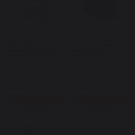
TRANSPARENT LAB Barrier
NEEDLY Cicachid Relief Cream
Restoring Hydrating Cream
заспокійливий крем з
зволожуючий крем для
центелою 48 мл
шкіри із відновлюючою дією
Арт: 4680
Арт: 4934
50 мл
21
26
В наявності
В наявності
1 209 грн.
870 грн.
Купити
Купити
Купити в 1 клік
Купити в 1 клік