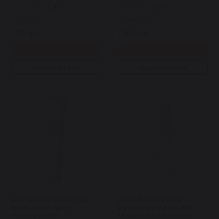
8
10
В наявності
В наявності
1 212 грн.
1 140 грн.
Купити
Купити
Купити в 1 клік
Купити в 1 клік
MANYO Bifida Biome Aqua
USOLAB інтенсивний
Barrier Cream крем
відновлюючий крем для
зволожуючий із
обличчя Bio Renaturation