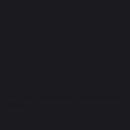
Щоб знайти свій найкращий крем для обличчя, гель чи
емульсію, потрібно враховувати тип шкіри, вік та потреби у
догляді. Суха шкіра потребує зволоження та ліпідів, жирна —
легких гелів або емульсій, комбінована — балансованих
формул, чутлива — мінімалістичних і заспокійливих.
Орієнтуйтеся на сезонність: зима — час для насичених
текстур, літо — обирайте легкий крем для обличчя з SPF.
Дотримуйтеся правильного порядку нанесення: водні
текстури перед масляними, легкі перед густими.
Тестуйте нові продукти на невеликій ділянці шкіри та
дайте час на ефект — мінімум 4 тижні.
І, звісно, обирайте якісні, добре протестовані засоби з
активними інгредієнтами, які не просто пом’якшать шкіру, а й
оздоровлюватимуть її зсередини.
Топ кремів і емульсій EOS для щоденного
догляду
Спробуйте ці хіти продаж, найпопулярніші 10 засобів для всіх
типів шкіри: