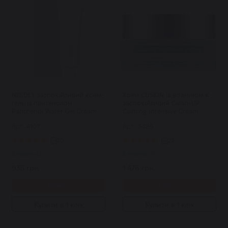
NEEDLY заспокійливий крем-
Крем CUSKIN із вітаміном К
гель із пантенолом
заспокійливий Clean-UP
Panthenol Water Gel Cream
Calming Intensive Cream
50 мл
Арт: 4107
Арт: 3485
20
22
В наявності
В наявності
935 грн.
1 476 грн.
Купити
Купити
Купити в 1 клік
Купити в 1 клік