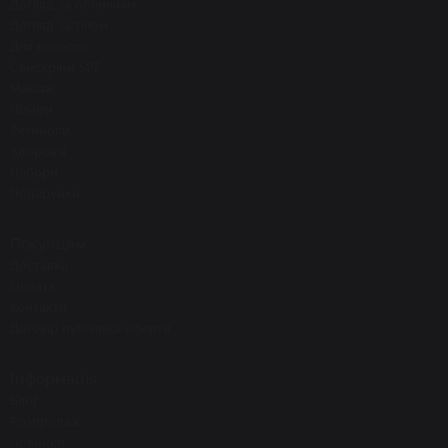
Догляд за обличчям
Догляд за тілом
Для волосся
Санскріни SPF
Макіяж
Пілінги
Ретиноли
Здоров'я
Набори
Подарунки
Покупцям
Доставка
Оплата
Контакти
Договір публічної оферти
Інформація
Блог
Розпродаж
Новинки