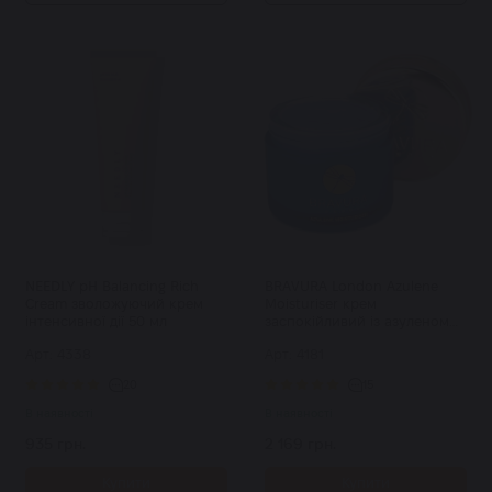
NEEDLY pH Balancing Rich
BRAVURA London Azulene
Cream зволожуючий крем
Moisturiser крем
інтенсивної дії 50 мл
заспокійливий із азуленом
50 мл
Арт: 4338
Арт: 4181
20
15
В наявності
В наявності
935 грн.
2 169 грн.
Купити
Купити