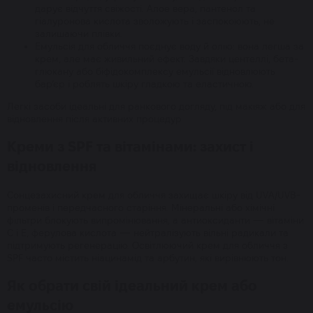
дарує відчуття свіжості. Алое вера, пантенол та
гіалуронова кислота зволожують і заспокоюють, не
залишаючи плівки.
Емульсія для обличчя поєднує воду й олію: вона легша за
крем, але має живильний ефект. Завдяки центеллі, бета-
глюкану або біфідокомплексу емульсії відновлюють
бар’єр і роблять шкіру гладкою та еластичною.
Легкі засоби ідеальні для ранкового догляду, під макіяж або для
відновлення після активних процедур.
Креми з SPF та вітамінами: захист і
відновлення
Сонцезахисний крем для обличчя захищає шкіру від UVA/UVB-
променів і передчасного старіння. Мінеральні або хімічні
фільтри блокують випромінювання, а антиоксиданти — вітаміни
С і Е, ферулова кислота — нейтралізують вільні радикали та
підтримують регенерацію. Освітлюючий крем для обличчя з
SPF часто містить ніацинамід та арбутин, які вирівнюють тон.
Як обрати свій ідеальний крем або
емульсію