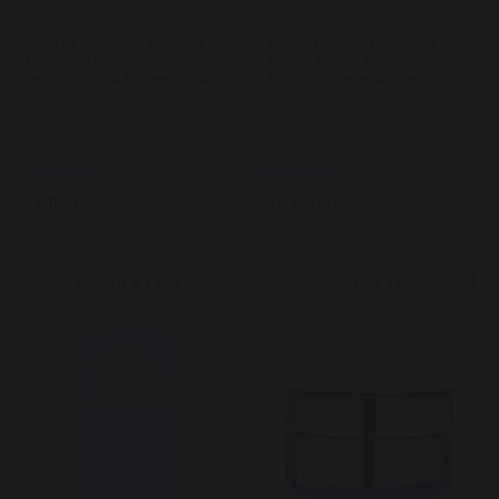
CUSKIN Clean-Up Moisture
CUSKIN Dr.Solution Bifida
Balancing Cream
Barrier Cream крем із
зволожуючий балансуючий
біфідобактеріями для
крем 50 мл
чутливої шкіри 50 мл
Арт: 2293
Арт: 4038
71
40
В наявності
В наявності
1 848 грн.
1 932 грн.
Купити
Купити
Купити в 1 клік
Купити в 1 клік