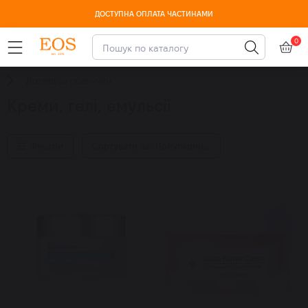
ДОСТУПНА ОПЛАТА ЧАСТИНАМИ
0
Догляд за обличчям
Креми, гелі, емульсії
Фільтри
Сортувати за:
Популярності