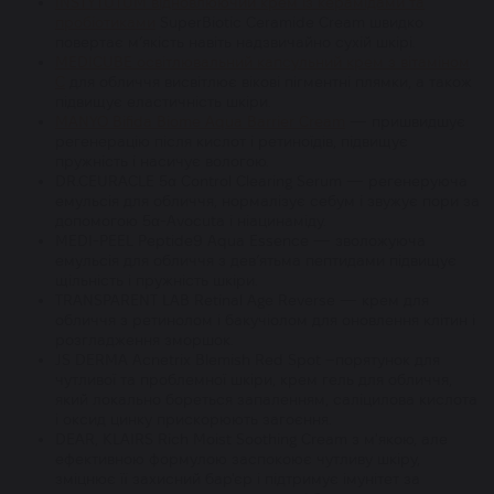
INSTYTUTUM відновлюючий крем із керамідами та
пробіотиками
SuperBiotic Ceramide Cream швидко
повертає м’якість навіть надзвичайно сухій шкірі.
MEDICUBE освітлювальний капсульний крем з вітаміном
С
для обличчя висвітлює вікові пігментні плямки, а також
підвищує еластичність шкіри.
MANYO Bifida Biome Aqua Barrier Cream
— пришвидшує
регенерацію після кислот і ретиноїдів, підвищує
пружність і насичує вологою.
DR.CEURACLE 5α Control Clearing Serum — регенеруюча
емульсія для обличчя, нормалізує себум і звужує пори за
допомогою 5α-Avocuta і ніацинаміду.
MEDI-PEEL Peptide9 Aqua Essence — зволожуюча
емульсія для обличчя з дев’ятьма пептидами підвищує
щільність і пружність шкіри.
TRANSPARENT LAB Retinal Age Reverse — крем для
обличчя з ретинолом і бакучіолом для оновлення клітин і
розгладження зморшок.
JS DERMA Acnetrix Blemish Red Spot –порятунок для
чутливої та проблемної шкіри, крем гель для обличчя,
який локально бореться запаленням, саліцилова кислота
і оксид цинку прискорюють загоєння.
DEAR, KLAIRS Rich Moist Soothing Cream з м'якою, але
ефективною формулою заспокоює чутливу шкіру,
зміцнює її захисний бар'єр і підтримує імунітет за