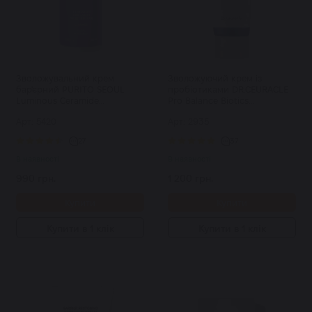
Зволожувальний крем
Зволожуючий крем із
бар'єрний PURITO SEOUL
пробіотиками DR.CEURACLE
Luminous Ceramide
Pro Balance Biotics
Moisturizer 100 мл
Moisturizer 100 мл
Арт: 5420
Арт: 2935
27
37
В наявності
В наявності
990 грн.
1 200 грн.
Купити
Купити
Купити в 1 клік
Купити в 1 клік