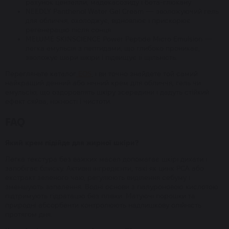
рахунок центелли, мадекасозиду і бета-глюкану.
NEEDLY Panthenol Water Gel Cream — зволожуючий гель
для обличчя, охолоджує, відновлює і прискорює
регенерацію після сонця.
MELUMÉ SKINSCIENCE Power Peptide Micro Emulsion —
легка емульсія з пептидами, що глибоко проникає,
зволожує шари шкіри і підвищує її щільність.
Перегляньте каталог
EOS
, і ви точно знайдете той самий
найкращий денний або нічний крем для обличчя, гель чи
емульсію, що оздоровлять шкіру зсередини і дадуть стійкий
ефект сяйва, ніжності і чистоти.
FAQ
Який крем підійде для жирної шкіри?
Легка текстура без важких масел допомагає шкірі дихати і
запобігає блиску. Активні інгредієнти, такі як цинк PCA або
екстракт зеленого чаю, регулюють виділення себуму і
зменшують запалення. Водні основи з гіалуроновою кислотою
підтримують гідратацію без плівки. Матуючі порошки та
природні абсорбенти контролюють надлишкову олійність
протягом дня.