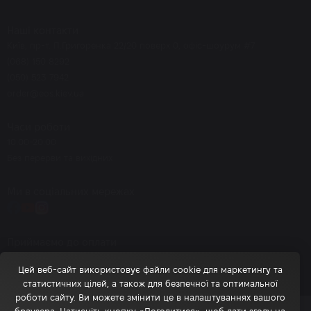
Наші контакти
Київ, пр-т. П.Григоренка 22/20 поверх 0, офіс-шоурум #7
(068) 150 8292
(050) 523 7942
order@eos.kiev.ua
Часи роботи
10.00-20.00
Без перерви та вихідних
Ми в соціальних мережах
Приймаємо до оплати
Цей веб-сайт використовує файли cookie для маркетингу та
статистичних цілей, а також для безпечної та оптимальної
роботи сайту. Ви можете змінити це в налаштуваннях вашого