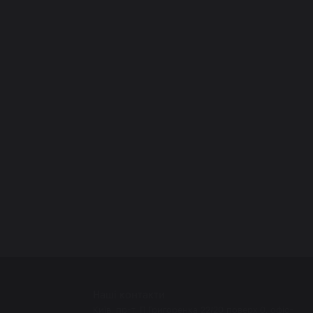
Наші контакти
Київ, пр-т. П.Григоренка 22/20 поверх 0, офіс-