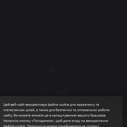
шоурум #7
(068) 150 8292
(050) 523 7942
order@eos.kiev.ua
Часи роботи
10.00-20.00
Без перерви та вихідних
Ми в соціальних мережах
Приймаємо до оплати
Цей веб-сайт використовує файли cookie для маркетингу та
статистичних цілей, а також для безпечної та оптимальної роботи
сайту. Ви можете змінити це в налаштуваннях вашого браузера.
Натисніть кнопку «Погодитися», щоб дати згоду на використання
файлів cookie. Детальніше можна ознайомитися на сторінці
Угода