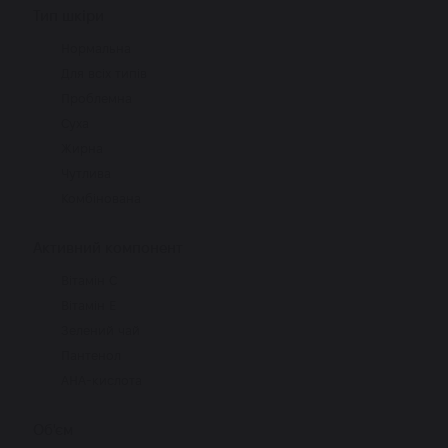
Тип шкіри
Нормальна
Для всіх типів
Проблемна
Суха
Жирна
Чутлива
Комбінована
Активний компонент
Вітамін С
Вітамін Е
Зелений чай
Пантенол
АHA-кислота
Об'єм