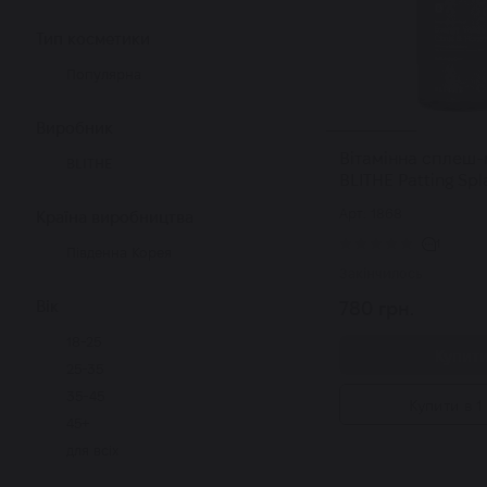
Тип косметики
Популярна
Виробник
Вітамінна сплеш
BLITHE
BLITHE Patting Sp
Energy Yellow Citr
Арт: 1868
Країна виробництва
150 мл
1
Південна Корея
Закінчилось
Вік
780 грн.
18-25
Купит
25-35
35-45
Купити в 1 
45+
для всіх