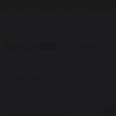
Оплата
Доставка
Контакти
Бонуси
Про нас
Блог
Бренди
Догляд за обличчям
Догляд за тіл
SALE
Новинки
Бренди
Головна
Догляд за обличчям
Маски для обличчя
Сплеш ма
Сплеш маски
Ціні
Популярності
Ре
Ціна (грн.)
від
до