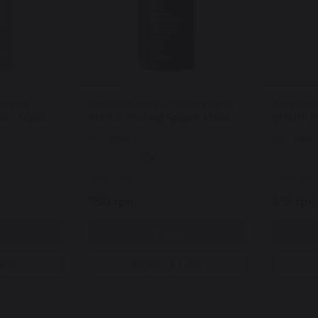
-маска
Відновлююча сплеш-маска
Заспокі
lash Mask
BLITHE Patting Splash Mask
BLITHE P
us & Honey
Rejuvenating Purple Berry 150
Soothing
Арт: 1869
Арт: 1870
мл
Tea 150 
6
Закінчилось
Закінчило
780 грн.
815 грн
и
Купити
клік
Купити в 1 клік