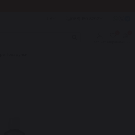
UA
(068) 150 8292
0
0
Кабінет
Вибране
Кошик
ори
Подарунки