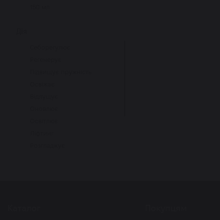
150 мл
Дія
Себорегулює
Регенерує
Підвищує пружність
Освіжає
Відлущує
Оновлює
Освітлює
Ліфтинг
Розгладжує
Звужує пори
Вирівнює тон
Тонізує
Відбілює
Каталог
Покупцям