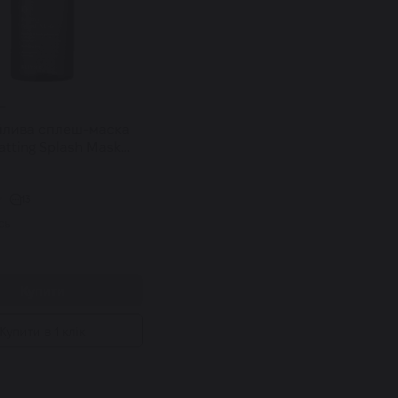
йлива сплеш-маска
atting Splash Mask
 and Healing Green
мл
13
сь
.
Купити
Купити в 1 клік