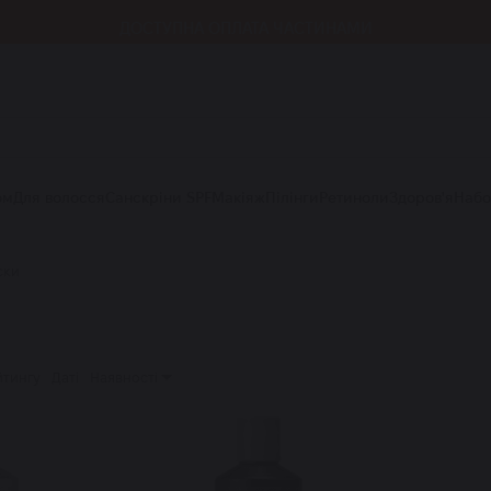
ДОСТУПНА ОПЛАТА ЧАСТИНАМИ
ом
Для волосся
Санскріни SPF
Макіяж
Пілінги
Ретиноли
Здоров'я
Наб
ски
йтингу
Даті
Наявності