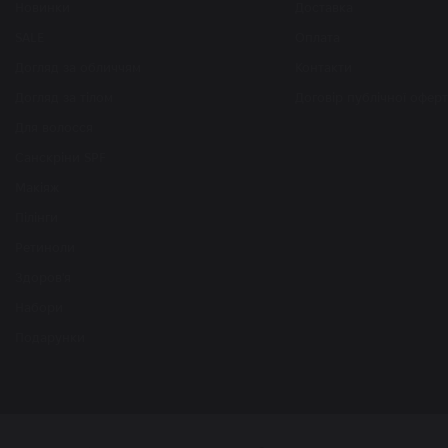
Новинки
Доставка
SALE
Оплата
Догляд за обличчям
Контакти
Догляд за тілом
Договір публічної офер
Для волосся
Санскріни SPF
Макіяж
Пілінги
Ретиноли
Здоров'я
Набори
Подарунки