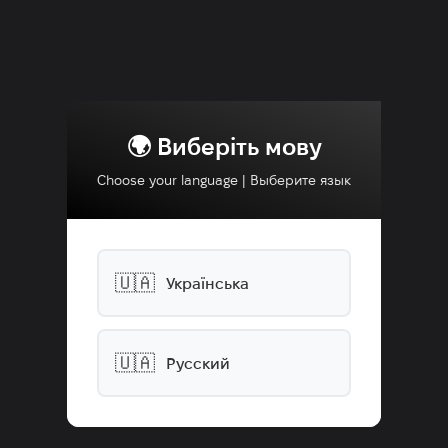
🌍 Виберіть мову
Choose your language | Выберите язык
🇺🇦
Українська
🇺🇦
Русский