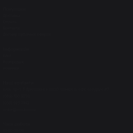
Покупцям
Доставка
Оплата
Контакти
Договір публічної оферти
Інформація
Блог
Розпродаж
Новинки
Наші контакти
Київ, пр-т. П.Григоренка 22/20 поверх 0, офіс-шоурум #7
(068) 150 8292
(050) 523 7942
order@eos.kiev.ua
Часи роботи
10.00-20.00