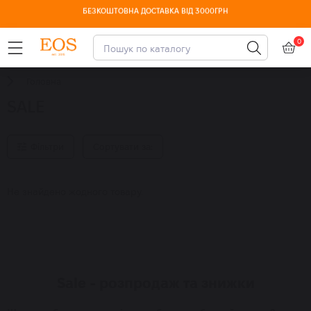
ДОСТУПНА ОПЛАТА ЧАСТИНАМИ
0
Головна
SALE
Фільтри
Сортувати за:
Не знайдено жодного товару.
Sale - розпродаж та знижки