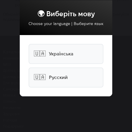
робота EOS вже 10 років.
🌍 Виберіть мову
Обирайте кращу косметику за вигідною ціною та отримуйте
подвійне задоволення!
Choose your language | Выберите язык
Каталог
🇺🇦
Українська
Новинки
SALE
Догляд за обличчям
🇺🇦
Догляд за тілом
Русский
Для волосся
Санскріни SPF
Макіяж
Пілінги
Ретиноли
Здоров'я
Набори
Подарунки