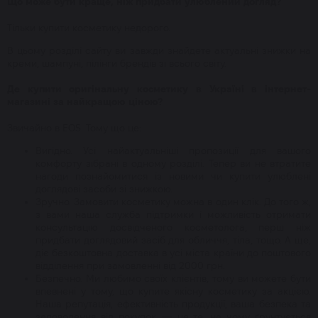
Що може бути краще, ніж придбати улюблений догляд?
Тільки купити косметику недорого.
В цьому розділі сайту ви завжди знайдете актуальні знижки на
креми, шампуні, пілінги брендів зі всього світу.
Де купити оригінальну косметику в Україні в інтернет-
магазині за найкращою ціною?
Звичайно в EOS. Тому що це:
Вигідно. Усі найактуальніші пропозиції для вашого
комфорту зібрані в одному розділі. Тепер ви не втратите
нагоди познайомитися із новими чи купити улюблені
доглядові засоби зі знижкою.
Зручно. Замовити косметику можна в один клік. До того ж,
з вами наша служба підтримки і можливість отримати
консультацію досвідченого косметолога, перш ніж
придбати доглядовий засіб для обличчя, тіла, тощо. А ще,
діє безкоштовна доставка в усі міста країни до поштового
відділення при замовленні від 2000 грн.
Безпечно. Ми любимо своїх клієнтів, тому ви можете бути
впевнені у тому, що купите якісну косметику за акцією.
Наша репутація, ефективність продукції, ваша безпека та
задоволення від покупок — це те, на чому ґрунтується