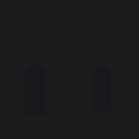
0
0
В наявності
В наявності
1 495 грн.
1 745 грн.
Купити
Купити
Купити в 1 клік
Купити в 1 клік
MEDICEUTICALS Moist-Cyte
MEDICEUTICALS Volume &
Conditioner зволожуючий
Strength реконструктор для
кондиціонер для сухого і
тонкого, пошкодженого або