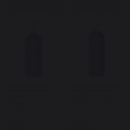
Купити в 1 клік
Купити в 1 клік
MEDICEUTICALS Numinox
MEDICEUTICALS Hydroclenz
Revitalizer стимулююча
Shampoo зволожуючий
сироватка для росту
шампунь проти випадіння
волосся і здоров'я шкіри
волосся (для схильнї до
Арт: 7166
Арт: 7165
голови при АГА 250 мл
сухості шкіри голови) 1000
мл
0
0
В наявності
В наявності
3 325 грн.
3 960 грн.