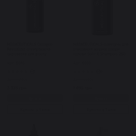
MEDICEUTICALS Cellagen
MEDICEUTICALS шампунь для
Revitalizer стимулююча
очищення жирної шкіри
сироватка для росту
голови Solv-X Shampoo 250
волосся та здоров'я шкіри
мл
Арт: 6616
Арт: 6523
голови 250 мл
1
0
Закінчилось
Закінчилось
3 325 грн.
1 495 грн.
Купити
Купити
Купити в 1 клік
Купити в 1 клік