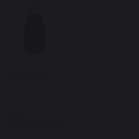
MEDICEUTICALS Numinox
Revitalizer стимулююча
сироватка для росту
волосся і здоров'я шкіри
Арт: 6514
голови при АГА 125 мл
0
Закінчилось
2 005 грн.
Купити
Купити в 1 клік