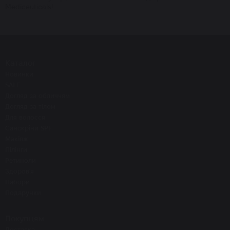
Mediceuticals!
Каталог
Новинки
SALE
Догляд за обличчям
Догляд за тілом
Для волосся
Санскріни SPF
Макіяж
Пілінги
Ретиноли
Здоров'я
Набори
Подарунки
Покупцям
Доставка