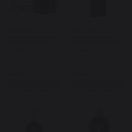
MEDICEUTICALS Advanced
MEDICEUTICALS X-Folate™
Hair Restoration Kit набір для
шампунь проти лупи,
стимулювання росту
себорейного дерматиту та
волосся Advanced Hair
різних проблем шкіри
Арт: 7170
Арт: 6940
Restoration Kit уп
голови 250 мл
0
0
Закінчилось
Закінчилось
4 960 грн.
1 620 грн.
Купити
Купити
Купити в 1 клік
Купити в 1 клік