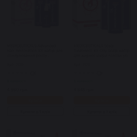
MEDICEUTICALS Advanced
MEDICEUTICALS Scalp
Hair Restoration Kit набір для
Treatment Kit Oily Scalp набір
стимулювання росту
для жирної шкіри голови уп
волосся для жінок (сухе
Арт: 7176
Арт: 7175
волосся) уп
0
0
В наявності
В наявності
4 960 грн.
4 645 грн.
Купити
Купити
Купити в 1 клік
Купити в 1 клік