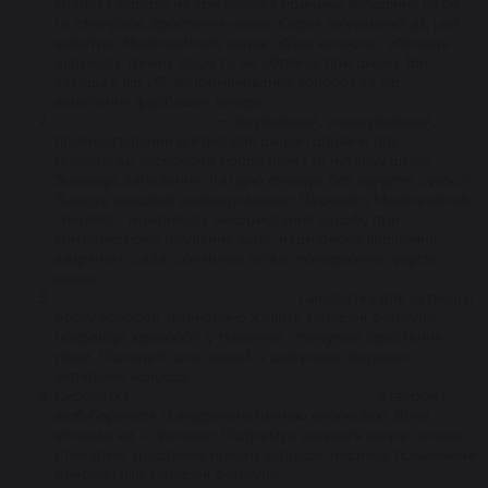
впливає одразу на три головні причини випадіння пасм
та стимулює зростання нових. Окрім лікувальної дії, цей
шампунь Mediceuticals надає об’єм волоссю, збільшує
щільність тонких пасм та не обтяжує при цьому. Він
захищає від УФ-випромінювання волосся та від
вицвітання фарбовані кучері.
Mediceuticals TheraRX
– лікувальний, очищувальний,
протизапальний догляд для шкіри голови й тіла.
Допомагає заспокоїти подразнену та чутливу шкіру.
Зменшує запалення. Лагідно очищує без відчуття сухості.
Знищує шкідливі мікроорганізми. Перевага Mediceuticals
TheraRX - можливість використання засобу при
комплексному лікування акне, надмірного виділення
шкіряного сала, соняшних опіків, почервонінь, укусів
комах.
Cellagen Revitalizer Mediceuticals
. Сироватка для активації
росту волосся. Інтенсивно живить волосяні фолікули,
покращує кровообіг у тканинах, стимулює зростання
пасм. Підходить для людей із дифузною формою
випадіння волосся.
Сироватка
Mediceuticals Numinox Revitalizer
створена,
щоб боротися із андрогенетичною алопецією. Вона
впливає на її причини. Підтримує здоров’я шкіри голови,
стимулює зростання нового волосся, насичує поживними
речовинами волосяні фолікули.