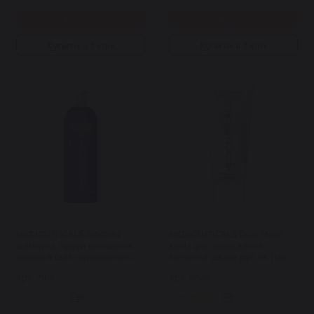
Купити
Купити
Купити в 1 клік
Купити в 1 клік
MEDICEUTICALS Bioclenz
MEDICEUTICALS Dual Moist
шампунь проти випадіння
крем для зволоження і
волосся (для нормального
загоєння шкіри рук та тіла
волосся/шкіри голови)
30 мл
Арт: 7164
Арт: 6549
Shampoo 1000 мл
0
1