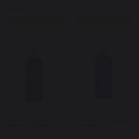
В наявності
В наявності
3 960 грн.
730 грн.
Купити
Купити
Купити в 1 клік
Купити в 1 клік
MEDICEUTICALS X-Derma
MEDICEUTICALS Final Finish
Shampoo відлущуючий
Rinse Conditioner поживний
шампунь проти сухості та
кондиціонер для
свербежу шкіри голови 250
пошкодженого або тонкого
Арт: 6522
Арт: 6520
мл
волосся 250 мл