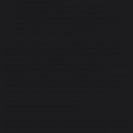
Реконструктор волосся
MEDICEUTICALS Volume & Strength
для пошкоджених та тьмяних пасм. Завдяки його
інноваційній формулі відбувається відновлення структури
волосся й посічених кінчиків також. Повертається блиск,
еластичність. Пасми насичуються вологою по всій
довжині. Окрім цього, засіб виконує функцію
термозахисту та надає об’єм.
Окрім лікувальних засобів є ще й низка доглядових засобів
Mediceuticals. Відгуки свідчать про їх ефективність у підтримці
здорового та сяючого вигляду волосся: зволожують, роблять
слухняним, об’ємним, повертають сяйво пасмам . Про те, що
вони не викликають подразнення шкіри голови та не забивають
пори на ній. Шампуні та кондиціонери Mediceuticals
забезпечують лагідний догляд по всій довжині. А Vivid Shampoo
здійснює глибоке очищення, та детокс волосся від залишків
стайлінгових засобів, хімічного впливу тощо. І підходить для усіх
типів волосся, в тому числі для нарощеного та перук.
Купити Mediceuticals в Україні - більше не квест. Достатньо
завітати на сайт інтернет-магазину EOS та замовити цю
професійну американську косметику.
Поверніть собі густе здорове сяюче волосся та будьте вільними
від подразнень, свербіння та лущіння шкіри голови. Відчувайте
шовковисті кучері, ловіть захоплені погляди разом із