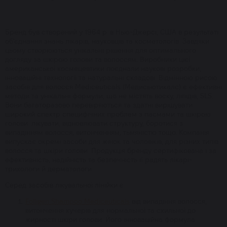
Бренд був створений у 1964 р. в Нью-Джерсі, США в результаті
об'єднання знань лікарів, науковців та косметологів. Завдяки
цьому створюються унікальні рішення для оптимального
догляду за шкірою голови та волоссям. Виробники цієї
американської космецевтики поєднали наукові розробки,
інноваційні технології та натуральні складові. Відмінною рисою
засобів для волосся Mediceuticals (Медисьютикалс) є ефективні
методи та унікальні формули, що не містять воску, ліпідів, SLS.
Вони багаторазово перевіряються та здатні вирішувати
широкий спектр специфічних проблем з пасмами та шкірою
голови: лікувати, відновлювати структуру, боротися з
випадінням волосся, витонченням, тьмяністю тощо. Компанія
випускає окремі засоби для жінок та чоловіків, для різних типів
волосся та шкіри голови. Продукція бренду сертифікована і за
ефективність, надійність та безпечність її радять лікарі-
трихологи й дерматологи.
Серед засобів лікувальної лінійки є:
Folligen Shampoo Mediceuticals
від випадіння волосся,
витончення кучерів для нормальної та схильної до
жирності шкіри голови. Його інноваційна формула