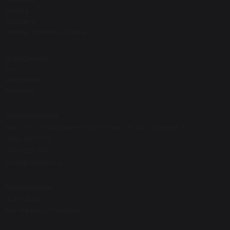
Оплата
Контакти
Договір публічної оферти
Інформація
Блог
Розпродаж
Новинки
Наші контакти
Київ, пр-т. П.Григоренка 22/20 поверх 0, офіс-шоурум #7
(068) 150 8292
(050) 523 7942
order@eos.kiev.ua
Часи роботи
10.00-20.00
Без перерви та вихідних