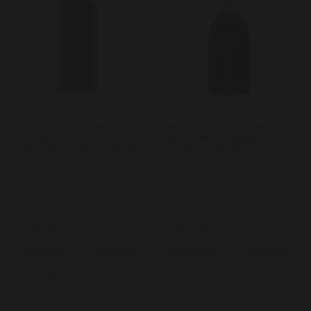
MEDICEUTICALS TheraRX
MEDICEUTICALS Cellagen
очищуючий,
Revitalizer стимулююча
протизапальний догляд для
сироватка для росту
шкіри голови та тіла 250 мл
волосся та здоров'я шкіри
Арт: 6521
Арт: 6516
голови 125 мл
0
0
Закінчилось
Закінчилось
1 650 грн.
2 005 грн.
Купити
Купити
Купити в 1 клік
Купити в 1 клік